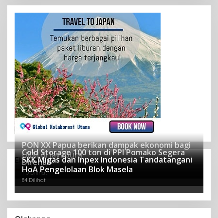
PON XX Papua berikan dampak ekonomi bagi
Cold Storage 100 ton di PPI Pomako Segera
UKM di Jayapura
SKK Migas dan Inpex Indonesia Tandatangani
Ekonomi
Direhab
123 Dilihat
HoA Pengelolaan Blok Masela
110 Dilihat
84 Dilihat