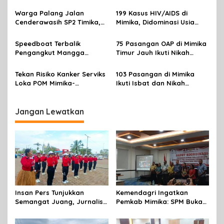
Perempuan Mimika
Sekadar Laporan, Tapi
p
Meriahkan Lomba Gerak
Wujud Nyata Pelayanan
Warga Palang Jalan
199 Kasus HIV/AIDS di
Jalan Kreasi HUT ke-81 RI
Rakyat
Cenderawasih SP2 Timika,
Mimika, Didominasi Usia
o
Rencana Eksekusi Lahan
Produktif 15-34 Tahun
s
Pemicunya
Speedboat Terbalik
75 Pasangan OAP di Mimika
Pengangkut Mangga
Timur Jauh Ikuti Nikah
Terbalik Motoris Selamat
Massal
Tekan Risiko Kanker Serviks
103 Pasangan di Mimika
Loka POM Mimika-
Ikuti Isbat dan Nikah
Tuntaskan Vaksinasi HPV
Massal Menyambut HUT RI
Bagi 300 Perempuan
Jangan Lewatkan
Insan Pers Tunjukkan
Kemendagri Ingatkan
Semangat Juang, Jurnalis
Pemkab Mimika: SPM Bukan
Perempuan Mimika
Sekadar Laporan, Tapi
Meriahkan Lomba Gerak
Wujud Nyata Pelayanan