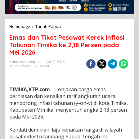
Homepage
/
Tanah Papua
E
m
Emas dan Tiket Pesawat Kerek Inflasi
a
s
Tahunan Timika ke 2,18 Persen pada
d
Mei 2026
a
n
Kabartanahpapua
Juni 22, 2026
T
Tanah Papua
12 Dilihat
i
k
e
t
TIMIKA,KTP.com –
Lonjakan harga emas
P
perhiasan dan kenaikan tarif angkutan udara
e
mendorong inflasi tahunan (y-on-y) di Kota Timika,
s
Kabupaten Mimika, menyentuh angka 2,18 persen
a
w
pada Mei 2026.
a
t
Kendati demikian, laju kenaikan harga di wilayah
K
pusat industri tambang Papua Tengah ini
e