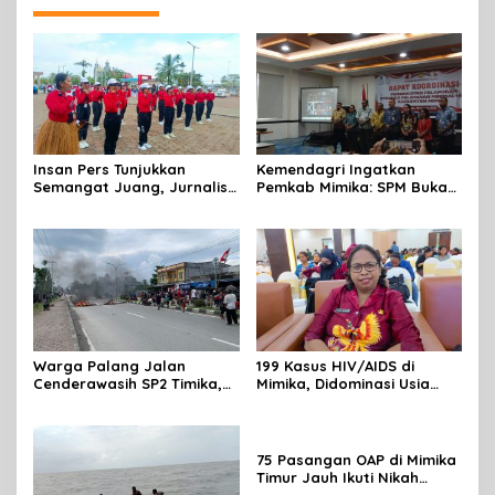
Insan Pers Tunjukkan
Kemendagri Ingatkan
Semangat Juang, Jurnalis
Pemkab Mimika: SPM Bukan
Perempuan Mimika
Sekadar Laporan, Tapi
Meriahkan Lomba Gerak
Wujud Nyata Pelayanan
Jalan Kreasi HUT ke-81 RI
Rakyat
Warga Palang Jalan
199 Kasus HIV/AIDS di
Cenderawasih SP2 Timika,
Mimika, Didominasi Usia
Rencana Eksekusi Lahan
Produktif 15-34 Tahun
Pemicunya
75 Pasangan OAP di Mimika
Timur Jauh Ikuti Nikah