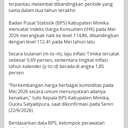
terpantau melambat dibandingkan periode yang
r
e
sama dalam dua tahun terakhir.
k
I
Badan Pusat Statistik (BPS) Kabupaten Mimika
n
mencatat Indeks Harga Konsumen (IHK) pada Mei
f
2026 merangkak naik ke level 114,86, dibandingkan
l
a
dengan level 112,41 pada Mei tahun lalu.
s
i
Secara bulanan (m-to-m), laju inflasi Timika tercatat
T
sebesar 0,69 persen, sementara tingkat inflasi
a
tahun kalender (y-to-d) berada di angka 1,85
h
u
persen.
n
a
“Perkembangan harga berbagai komoditas pada
n
Mei 2026 secara umum menunjukkan adanya
T
i
kenaikan,” tulis Kepala BPS Kabupaten Mimika,
m
Ouceu Satyadipura, saat dikonfirmasi pada Senin
i
(22/6/2026).
k
a
Berdasarkan data BPS, kelompok perawatan
k
e