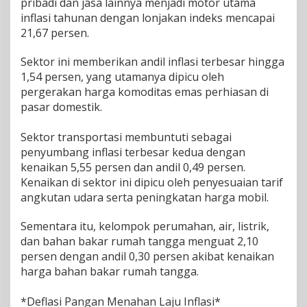
pribadi dan jasa lainnya menjadi motor utama
2
inflasi tahunan dengan lonjakan indeks mencapai
,
21,67 persen.
1
8
Sektor ini memberikan andil inflasi terbesar hingga
P
e
1,54 persen, yang utamanya dipicu oleh
r
pergerakan harga komoditas emas perhiasan di
s
pasar domestik.
e
n
p
Sektor transportasi membuntuti sebagai
a
penyumbang inflasi terbesar kedua dengan
d
kenaikan 5,55 persen dan andil 0,49 persen.
a
Kenaikan di sektor ini dipicu oleh penyesuaian tarif
M
angkutan udara serta peningkatan harga mobil.
e
i
2
Sementara itu, kelompok perumahan, air, listrik,
0
dan bahan bakar rumah tangga menguat 2,10
2
persen dengan andil 0,30 persen akibat kenaikan
6
harga bahan bakar rumah tangga.
*Deflasi Pangan Menahan Laju Inflasi*