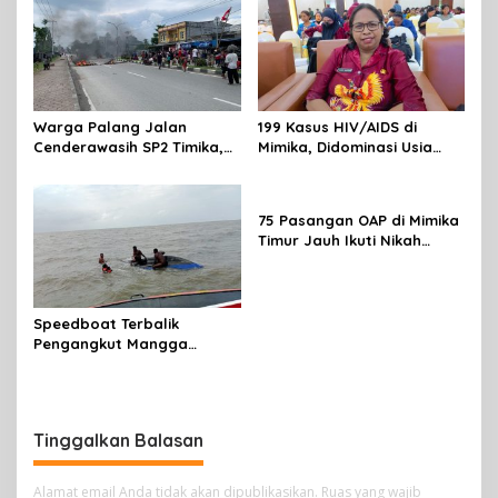
Jalan Kreasi HUT ke-81 RI
Rakyat
Warga Palang Jalan
199 Kasus HIV/AIDS di
Cenderawasih SP2 Timika,
Mimika, Didominasi Usia
Rencana Eksekusi Lahan
Produktif 15-34 Tahun
Pemicunya
75 Pasangan OAP di Mimika
Timur Jauh Ikuti Nikah
Massal
Speedboat Terbalik
Pengangkut Mangga
Terbalik Motoris Selamat
Tinggalkan Balasan
Alamat email Anda tidak akan dipublikasikan.
Ruas yang wajib