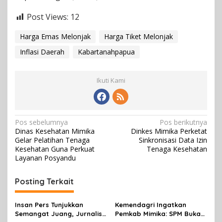
Post Views:
12
Harga Emas Melonjak
Harga Tiket Melonjak
Inflasi Daerah
Kabartanahpapua
Ikuti Kami
N
Pos sebelumnya
Pos berikutnya
Dinas Kesehatan Mimika
Dinkes Mimika Perketat
a
Gelar Pelatihan Tenaga
Sinkronisasi Data Izin
v
Kesehatan Guna Perkuat
Tenaga Kesehatan
Layanan Posyandu
i
g
Posting Terkait
a
s
Insan Pers Tunjukkan
Kemendagri Ingatkan
Semangat Juang, Jurnalis
Pemkab Mimika: SPM Bukan
i