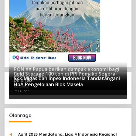
PON XX Papua berikan dampak ekonomi bagi
Cold Storage 100 ton di PPI Pomako Segera
UKM di Jayapura
SKK Migas dan Inpex Indonesia Tandatangani
Ekonomi
Direhab
124 Dilihat
HoA Pengelolaan Blok Masela
112 Dilihat
85 Dilihat
Olahraga
1
April 2025 Mendatang, Liga 4 Indonesia Regional