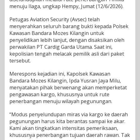
a
menuju Ilaga, ungkap Hempy, Jumat (12/6/2026).
i
K
Petugas Aviation Security (Avsec) telah
a
menyerahkan seluruh barang bukti kepada Polsek
r
Kawasan Bandara Mozes Kilangin untuk
g
o
penyelidikan lebih lanjut, dengan disaksikan oleh
D
perwakilan PT Cardig Garda Utama. Saat ini,
i
kepolisian tengah melacak pemilik asli dari paket
p
tersebut.
e
r
i
Merespons kejadian ini, Kapolsek Kawasan
k
Bandara Mozes Kilangin, Ipda Yusran Jaya Milu,
s
menyatakan pihak berwenang akan memperketat
a
pengawasan kargo, khususnya untuk rute
penerbangan menuju wilayah pegunungan.
“Modus penyelundupan miras via kargo ke daerah
pegunungan harus kita berantas sampai ke akar.
Kami akan tingkatkan intensitas pemeriksaan,
khususnya penerbangan tujuan daerah rawan. Tak