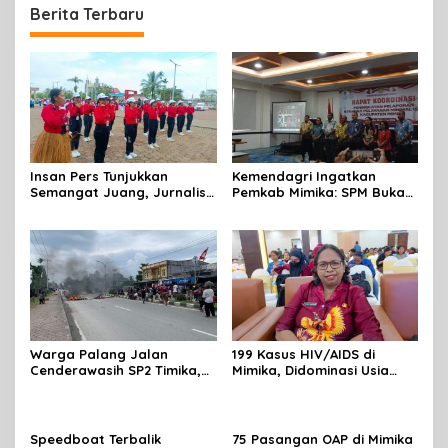
Berita Terbaru
Insan Pers Tunjukkan
Kemendagri Ingatkan
Semangat Juang, Jurnalis
Pemkab Mimika: SPM Bukan
Perempuan Mimika
Sekadar Laporan, Tapi
Meriahkan Lomba Gerak
Wujud Nyata Pelayanan
Jalan Kreasi HUT ke-81 RI
Rakyat
Warga Palang Jalan
199 Kasus HIV/AIDS di
Cenderawasih SP2 Timika,
Mimika, Didominasi Usia
Rencana Eksekusi Lahan
Produktif 15-34 Tahun
Pemicunya
Speedboat Terbalik
75 Pasangan OAP di Mimika