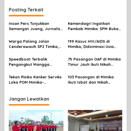
i
g
Posting Terkait
a
s
Insan Pers Tunjukkan
Kemendagri Ingatkan
Semangat Juang, Jurnalis
Pemkab Mimika: SPM Bukan
i
Perempuan Mimika
Sekadar Laporan, Tapi
p
Meriahkan Lomba Gerak
Wujud Nyata Pelayanan
Warga Palang Jalan
199 Kasus HIV/AIDS di
Jalan Kreasi HUT ke-81 RI
Rakyat
Cenderawasih SP2 Timika,
Mimika, Didominasi Usia
o
Rencana Eksekusi Lahan
Produktif 15-34 Tahun
s
Pemicunya
Speedboat Terbalik
75 Pasangan OAP di Mimika
Pengangkut Mangga
Timur Jauh Ikuti Nikah
Terbalik Motoris Selamat
Massal
Tekan Risiko Kanker Serviks
103 Pasangan di Mimika
Loka POM Mimika-
Ikuti Isbat dan Nikah
Tuntaskan Vaksinasi HPV
Massal Menyambut HUT RI
Bagi 300 Perempuan
Jangan Lewatkan