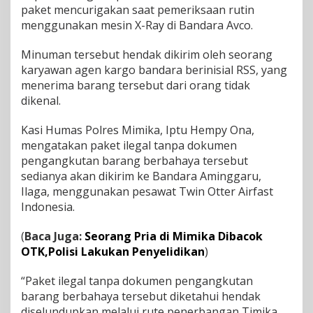
paket mencurigakan saat pemeriksaan rutin
u
p
menggunakan mesin X-Ray di Bandara Avco.
a
n
Minuman tersebut hendak dikirim oleh seorang
d
karyawan agen kargo bandara berinisial RSS, yang
i
menerima barang tersebut dari orang tidak
B
a
dikenal.
n
d
Kasi Humas Polres Mimika, Iptu Hempy Ona,
a
mengatakan paket ilegal tanpa dokumen
r
pengangkutan barang berbahaya tersebut
a
T
sedianya akan dikirim ke Bandara Aminggaru,
i
Ilaga, menggunakan pesawat Twin Otter Airfast
m
Indonesia.
i
k
(
Baca Juga:
Seorang Pria di Mimika Dibacok
a
,
OTK,Polisi Lakukan Penyelidikan
)
P
e
“Paket ilegal tanpa dokumen pengangkutan
g
barang berbahaya tersebut diketahui hendak
a
diselundupkan melalui rute penerbangan Timika
w