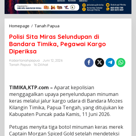
Homepage
/
Tanah Papua
P
o
Polisi Sita Miras Selundupan di
l
i
Bandara Timika, Pegawai Kargo
s
Diperiksa
i
S
Kabartanahpapua
Juni 12, 2026
i
Tanah Papua
16 Dilihat
t
a
M
i
TIMIKA,KTP.com –
Aparat kepolisian
r
menggagalkan upaya penyelundupan minuman
a
keras melalui jalur kargo udara di Bandara Mozes
s
Kilangin Timika, Papua Tengah, yang ditujukan ke
S
e
Kabupaten Puncak pada Kamis, 11 Juni 2026.
l
u
Petugas menyita tiga botol minuman keras merek
n
Captain Morgan Spiced Gold setelah mendeteksi
d