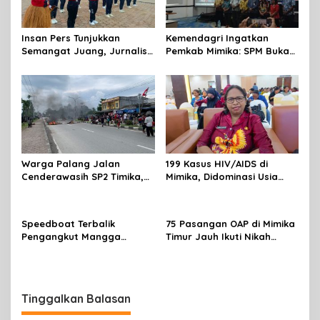
Insan Pers Tunjukkan
Kemendagri Ingatkan
Semangat Juang, Jurnalis
Pemkab Mimika: SPM Bukan
Perempuan Mimika
Sekadar Laporan, Tapi
Meriahkan Lomba Gerak
Wujud Nyata Pelayanan
Jalan Kreasi HUT ke-81 RI
Rakyat
Warga Palang Jalan
199 Kasus HIV/AIDS di
Cenderawasih SP2 Timika,
Mimika, Didominasi Usia
Rencana Eksekusi Lahan
Produktif 15-34 Tahun
Pemicunya
Speedboat Terbalik
75 Pasangan OAP di Mimika
Pengangkut Mangga
Timur Jauh Ikuti Nikah
Terbalik Motoris Selamat
Massal
Tinggalkan Balasan