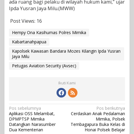
ada ruang bagi pelaku di wilayah hukum kami,” ujar
Ipda Yusran Jaya Milu.(MWW)
Post Views:
16
Hempy Ona Kasihumas Polres Mimika
Kabartanahpapua
Kapolsek Kawasan Bandara Mozes Kilangin Ipda Yusran
Jaya Milu
Petugas Aviation Security (Avsec)
Ikuti Kami
N
Pos sebelumnya
Pos berikutnya
Aplikasi OSS Melambat,
Cerdaskan Anak Pedalaman
a
DPMPTSP Mimika
Mimika, Polsek
v
Datangkan Narasumber
Tembagapura Buka Kelas di
Dua Kementerian
Honai Polsek Belajar