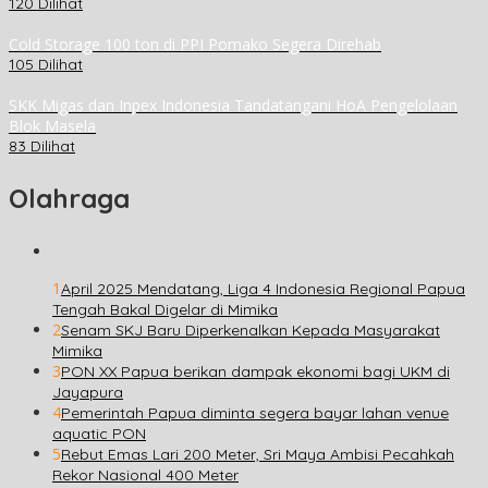
120 Dilihat
Cold Storage 100 ton di PPI Pomako Segera Direhab
105 Dilihat
SKK Migas dan Inpex Indonesia Tandatangani HoA Pengelolaan
Blok Masela
83 Dilihat
Olahraga
1
April 2025 Mendatang, Liga 4 Indonesia Regional Papua
Tengah Bakal Digelar di Mimika
2
Senam SKJ Baru Diperkenalkan Kepada Masyarakat
Mimika
3
PON XX Papua berikan dampak ekonomi bagi UKM di
Jayapura
4
Pemerintah Papua diminta segera bayar lahan venue
aquatic PON
5
Rebut Emas Lari 200 Meter, Sri Maya Ambisi Pecahkah
Rekor Nasional 400 Meter