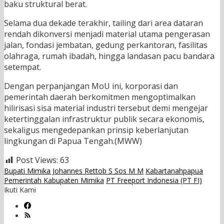
baku struktural berat.
Selama dua dekade terakhir, tailing dari area dataran
rendah dikonversi menjadi material utama pengerasan
jalan, fondasi jembatan, gedung perkantoran, fasilitas
olahraga, rumah ibadah, hingga landasan pacu bandara
setempat.
Dengan perpanjangan MoU ini, korporasi dan
pemerintah daerah berkomitmen mengoptimalkan
hilirisasi sisa material industri tersebut demi mengejar
ketertinggalan infrastruktur publik secara ekonomis,
sekaligus mengedepankan prinsip keberlanjutan
lingkungan di Papua Tengah.(MWW)
Post Views:
63
Bupati Mimika Johannes Rettob S Sos M M
Kabartanahpapua
Pemerintah Kabupaten Mimika
PT Freeport Indonesia (PT FI)
Ikuti Kami