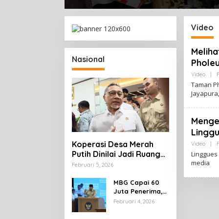
HUT RI
Resmi Dibuka Sambut HUT
untuk 
RI, Distrik Mimika Baru Ajak
Keber
Warga Ubah Kebiasaan
Video
Buang Sampah
Meliha
Nasional
Phole
Video
|
F
Taman Ph
Jayapura,
Menge
Linggu
Koperasi Desa Merah
Video
|
F
Putih Dinilai Jadi Ruang
Linggues
media
Tumbuh Berdaya
Februari 5, 2026
MBG Capai 60
Juta Penerima,
Prabowo: 1 Juta
Februari 4, 2026
Lapangan Kerja
Telah Tercipta