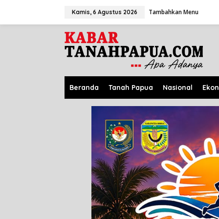
L
Tambahkan Menu
e
Kamis, 6 Agustus 2026
w
a
t
i
k
e
k
o
Beranda
Tanah Papua
Nasional
Eko
n
t
e
n