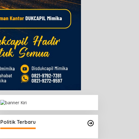
Politik Terbaru
upati Mimika Ajak
103 Pasangan di Mimika
asyarakat Kibarkan
Ikuti Isbat dan Nikah Massal