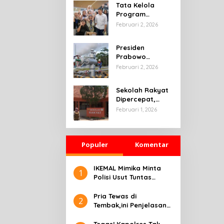
Tata Kelola
Program
Magang
Februari 2, 2026
Nasional
2026,Terus
Presiden
Diperkuat
Prabowo
Pemerintah
Tegaskan
Februari 2, 2026
Ketahanan
Energi sebagai
Sekolah Rakyat
Prioritas
Dipercepat,
Strategis
Pemerintah
Februari 1, 2026
Pembangunan
Pastikan Anak
Nasional
Rentan Tak
Putus Sekolah
Populer
Komentar
IKEMAL Mimika Minta
1
Polisi Usut Tuntas
Kasus Penembakan
Warga Maluku
Pria Tewas di
2
Tembak,ini Penjelasan
Kapolres Mimika AKBP
Alredo