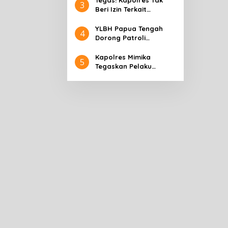
Tegas! Kapolres Tak
3
Beri Izin Terkait
Rencana Aksi KNPB di
Mimika
YLBH Papua Tengah
4
Dorong Patroli
Gabungan Tekan
Kriminalitas di Mimika
Kapolres Mimika
5
Tegaskan Pelaku
Pembunuhan Warga
Kwamki Lama Akan
Ditangkap