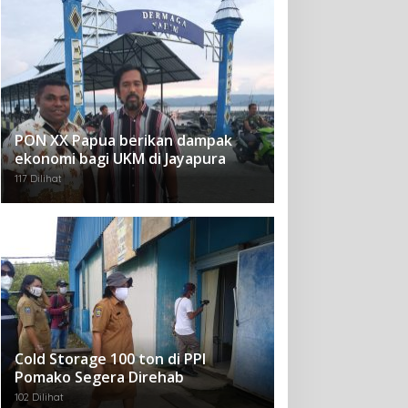
PON XX Papua berikan dampak
ekonomi bagi UKM di Jayapura
117 Dilihat
Cold Storage 100 ton di PPI
Pomako Segera Direhab
102 Dilihat