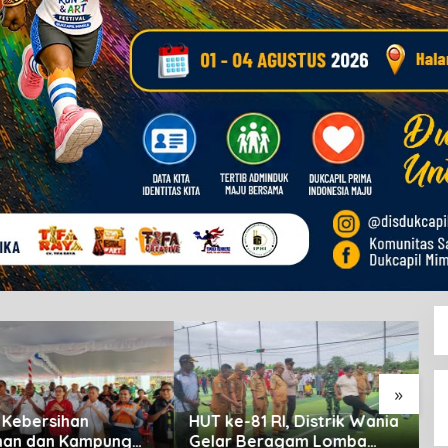
»
81 RI, Distrik Wania
Inflasi Timika Juli 2026
B
Beragam Lomba
Capai 3,28 Persen,
M