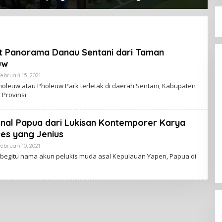
Perkuat
Transportasi dan
M
samaan
Perawatan Pribadi Jadi
A
Penyumbang Utama
t Panorama Danau Sentani dari Taman
uw
ebruari 15, 2021
O
L
oleuw atau Pholeuw Park terletak di daerah Sentani, Kabupaten
E
 Provinsi
H
K
A
B
nal Papua dari Lukisan Kontemporer Karya
A
R
es yang Jenius
T
A
ebruari 10, 2021
O
N
L
 begitu nama akun pelukis muda asal Kepulauan Yapen, Papua di
A
E
H
H
P
K
A
A
P
B
U
A
A
R
T
A