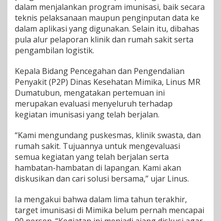
dalam menjalankan program imunisasi, baik secara
a
s
teknis pelaksanaan maupun penginputan data ke
i
dalam aplikasi yang digunakan. Selain itu, dibahas
P
pula alur pelaporan klinik dan rumah sakit serta
r
pengambilan logistik.
o
g
r
Kepala Bidang Pencegahan dan Pengendalian
a
Penyakit (P2P) Dinas Kesehatan Mimika, Linus MR
m
Dumatubun, mengatakan pertemuan ini
I
merupakan evaluasi menyeluruh terhadap
m
kegiatan imunisasi yang telah berjalan.
u
n
i
“Kami mengundang puskesmas, klinik swasta, dan
s
rumah sakit. Tujuannya untuk mengevaluasi
a
semua kegiatan yang telah berjalan serta
s
hambatan-hambatan di lapangan. Kami akan
i
,
diskusikan dan cari solusi bersama,” ujar Linus.
T
a
Ia mengakui bahwa dalam lima tahun terakhir,
r
target imunisasi di Mimika belum pernah mencapai
g
e