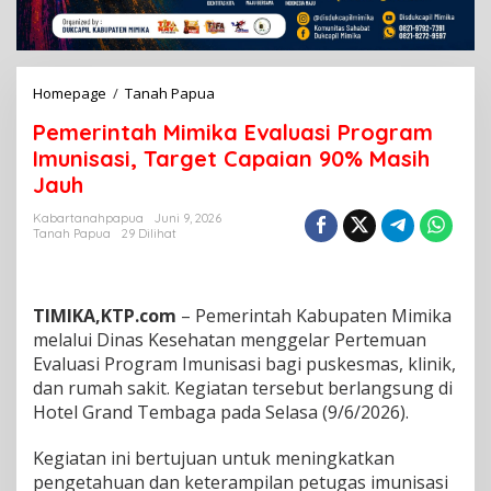
Homepage
/
Tanah Papua
P
e
Pemerintah Mimika Evaluasi Program
m
e
Imunisasi, Target Capaian 90% Masih
r
Jauh
i
n
Kabartanahpapua
Juni 9, 2026
t
Tanah Papua
29 Dilihat
a
h
M
i
TIMIKA,KTP.com
– Pemerintah Kabupaten Mimika
m
melalui Dinas Kesehatan menggelar Pertemuan
i
Evaluasi Program Imunisasi bagi puskesmas, klinik,
k
dan rumah sakit. Kegiatan tersebut berlangsung di
a
E
Hotel Grand Tembaga pada Selasa (9/6/2026).
v
a
Kegiatan ini bertujuan untuk meningkatkan
l
pengetahuan dan keterampilan petugas imunisasi
u