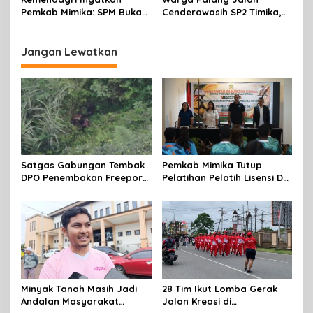
Jalan Kreasi HUT ke-81 RI
Pemkab Mimika: SPM Bukan
Cenderawasih SP2 Timika,
Sekadar Laporan, Tapi
Rencana Eksekusi Lahan
Wujud Nyata Pelayanan
Pemicunya
Rakyat
Jangan Lewatkan
Satgas Gabungan Tembak
Pemkab Mimika Tutup
DPO Penembakan Freeport
Pelatihan Pelatih Lisensi D
di Tembagapura
Dan Wasit Lisensi C-2 Tahun
2026
Minyak Tanah Masih Jadi
28 Tim Ikut Lomba Gerak
Andalan Masyarakat
Jalan Kreasi di