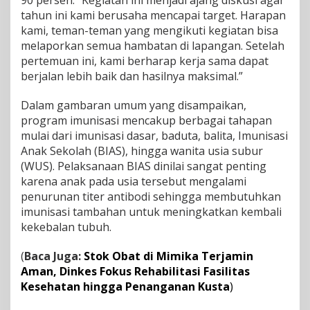
90 persen. “Kegiatan ini menjadi ajang diskusi agar
t
tahun ini kami berusaha mencapai target. Harapan
C
kami, teman-teman yang mengikuti kegiatan bisa
a
melaporkan semua hambatan di lapangan. Setelah
p
pertemuan ini, kami berharap kerja sama dapat
a
i
berjalan lebih baik dan hasilnya maksimal.”
a
n
Dalam gambaran umum yang disampaikan,
9
program imunisasi mencakup berbagai tahapan
0
mulai dari imunisasi dasar, baduta, balita, Imunisasi
%
M
Anak Sekolah (BIAS), hingga wanita usia subur
a
(WUS). Pelaksanaan BIAS dinilai sangat penting
s
karena anak pada usia tersebut mengalami
i
penurunan titer antibodi sehingga membutuhkan
h
imunisasi tambahan untuk meningkatkan kembali
J
a
kekebalan tubuh.
u
h
(
Baca Juga:
Stok Obat di Mimika Terjamin
Aman, Dinkes Fokus Rehabilitasi Fasilitas
Kesehatan hingga Penanganan Kusta
)