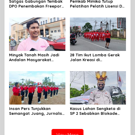
Satgas Gabungan Tembak
Pemkab Mimika Tutup
DPO Penembakan Freeport
Pelatihan Pelatih Lisensi D
di Tembagapura
Dan Wasit Lisensi C-2 Tahun
2026
Minyak Tanah Masih Jadi
28 Tim Ikut Lomba Gerak
Andalan Masyarakat
Jalan Kreasi di
Mimika, Pertamina Dorong
Mimika,sambut HUT RI Ke 81
Penambahan Kuota
Insan Pers Tunjukkan
Kasus Lahan Sengketa di
Semangat Juang, Jurnalis
SP 2 Sebabkan Blokade
Perempuan Mimika
Jalan, Begini Respon
Meriahkan Lomba Gerak
Dewan
Jalan Kreasi HUT ke-81 RI
View More