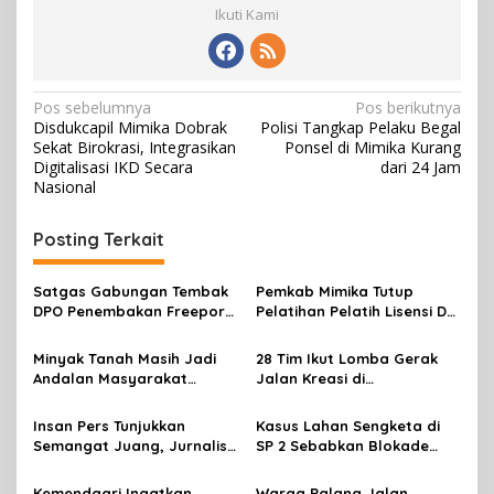
Ikuti Kami
N
Pos sebelumnya
Pos berikutnya
Disdukcapil ​Mimika Dobrak
Polisi Tangkap Pelaku Begal
a
Sekat Birokrasi, Integrasikan
Ponsel di Mimika Kurang
v
Digitalisasi IKD Secara
dari 24 Jam
Nasional
i
g
Posting Terkait
a
s
Satgas Gabungan Tembak
Pemkab Mimika Tutup
DPO Penembakan Freeport
Pelatihan Pelatih Lisensi D
i
di Tembagapura
Dan Wasit Lisensi C-2 Tahun
p
2026
Minyak Tanah Masih Jadi
28 Tim Ikut Lomba Gerak
Andalan Masyarakat
Jalan Kreasi di
o
Mimika, Pertamina Dorong
Mimika,sambut HUT RI Ke 81
s
Penambahan Kuota
Insan Pers Tunjukkan
Kasus Lahan Sengketa di
Semangat Juang, Jurnalis
SP 2 Sebabkan Blokade
Perempuan Mimika
Jalan, Begini Respon
Meriahkan Lomba Gerak
Dewan
Kemendagri Ingatkan
Warga Palang Jalan