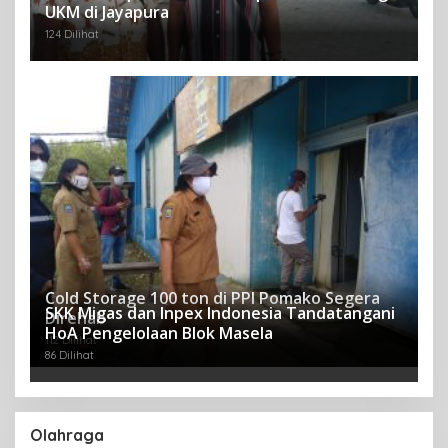
UKM di Jayapura
124 Dilihat
Cold Storage 100 ton di PPI Pomako Segera
SKK Migas dan Inpex Indonesia Tandatangani
Direhab
HoA Pengelolaan Blok Masela
112 Dilihat
86 Dilihat
Olahraga