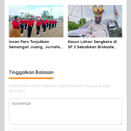
Mimika, Pertamina Dorong
Mimika,sambut HUT RI Ke 81
Penambahan Kuota
Insan Pers Tunjukkan
Kasus Lahan Sengketa di
Semangat Juang, Jurnalis
SP 2 Sebabkan Blokade
Perempuan Mimika
Jalan, Begini Respon
Meriahkan Lomba Gerak
Dewan
Jalan Kreasi HUT ke-81 RI
Tinggalkan Balasan
Alamat email Anda tidak akan dipublikasikan.
Ruas yang wajib
ditandai
*