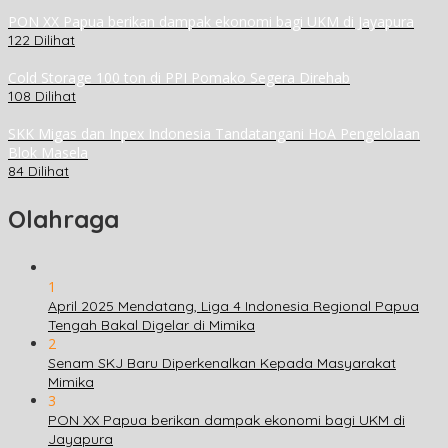
PON XX Papua berikan dampak ekonomi bagi UKM di Jayapura
122 Dilihat
Cold Storage 100 ton di PPI Pomako Segera Direhab
108 Dilihat
SKK Migas dan Inpex Indonesia Tandatangani HoA Pengelolaan
Blok Masela
84 Dilihat
Olahraga
1
April 2025 Mendatang, Liga 4 Indonesia Regional Papua
Tengah Bakal Digelar di Mimika
2
Senam SKJ Baru Diperkenalkan Kepada Masyarakat
Mimika
3
PON XX Papua berikan dampak ekonomi bagi UKM di
Jayapura