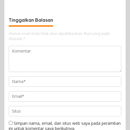
Perempuan Mimika
Jalan, Begini Respon
Meriahkan Lomba Gerak
Dewan
Jalan Kreasi HUT ke-81 RI
Tinggalkan Balasan
Alamat email Anda tidak akan dipublikasikan.
Ruas yang wajib
ditandai
*
Simpan nama, email, dan situs web saya pada peramban
ini untuk komentar saya berikutnya.