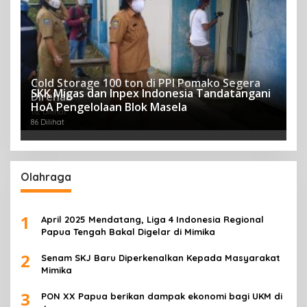
Cold Storage 100 ton di PPI Pomako Segera
SKK Migas dan Inpex Indonesia Tandatangani
Direhab
HoA Pengelolaan Blok Masela
112 Dilihat
86 Dilihat
Olahraga
1
April 2025 Mendatang, Liga 4 Indonesia Regional
Papua Tengah Bakal Digelar di Mimika
2
Senam SKJ Baru Diperkenalkan Kepada Masyarakat
Mimika
3
PON XX Papua berikan dampak ekonomi bagi UKM di