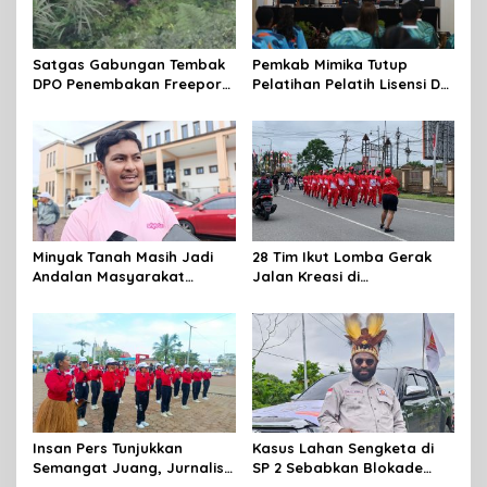
Satgas Gabungan Tembak
Pemkab Mimika Tutup
DPO Penembakan Freeport
Pelatihan Pelatih Lisensi D
di Tembagapura
Dan Wasit Lisensi C-2 Tahun
2026
Minyak Tanah Masih Jadi
28 Tim Ikut Lomba Gerak
Andalan Masyarakat
Jalan Kreasi di
Mimika, Pertamina Dorong
Mimika,sambut HUT RI Ke 81
Penambahan Kuota
Insan Pers Tunjukkan
Kasus Lahan Sengketa di
Semangat Juang, Jurnalis
SP 2 Sebabkan Blokade