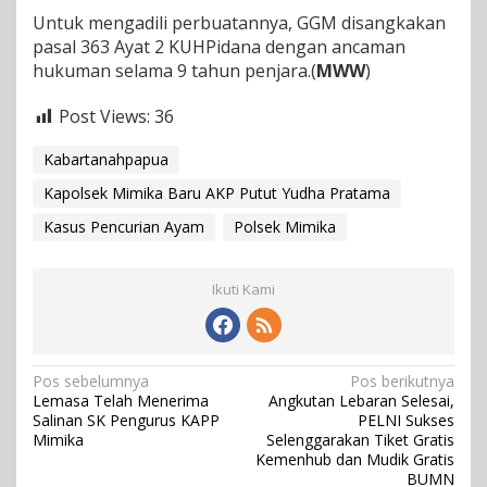
Untuk mengadili perbuatannya, GGM disangkakan
pasal 363 Ayat 2 KUHPidana dengan ancaman
hukuman selama 9 tahun penjara.(
MWW
)
Post Views:
36
Kabartanahpapua
Kapolsek Mimika Baru AKP Putut Yudha Pratama
Kasus Pencurian Ayam
Polsek Mimika
Ikuti Kami
N
Pos sebelumnya
Pos berikutnya
Lemasa Telah Menerima
Angkutan Lebaran Selesai,
a
Salinan SK Pengurus KAPP
PELNI Sukses
v
Mimika
Selenggarakan Tiket Gratis
Kemenhub dan Mudik Gratis
i
BUMN