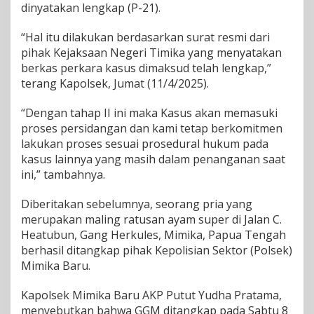
dinyatakan lengkap (P-21).
a
i
“Hal itu dilakukan berdasarkan surat resmi dari
k
T
pihak Kejaksaan Negeri Timika yang menyatakan
a
berkas perkara kasus dimaksud telah lengkap,”
h
terang Kapolsek, Jumat (11/4/2025).
a
p
“Dengan tahap II ini maka Kasus akan memasuki
I
I
proses persidangan dan kami tetap berkomitmen
lakukan proses sesuai prosedural hukum pada
kasus lainnya yang masih dalam penanganan saat
ini,” tambahnya.
Diberitakan sebelumnya, seorang pria yang
merupakan maling ratusan ayam super di Jalan C.
Heatubun, Gang Herkules, Mimika, Papua Tengah
berhasil ditangkap pihak Kepolisian Sektor (Polsek)
Mimika Baru.
Kapolsek Mimika Baru AKP Putut Yudha Pratama,
menyebutkan bahwa GGM ditangkap pada Sabtu 8