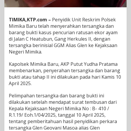
E
k
o
TIMIKA,KTP.com –
Penyidik Unit Reskrim Polsek
r
Mimika Baru telah menyerahkan tersangka dan
A
y
barang bukti kasus pencurian ratusan ekor ayam
a
di Jalan C Heatubun, Gang Herkules II, dengan
m
tersangka berinisial GGM Alias Glen ke Kejaksaan
d
Negeri Mimika.
i
j
a
Kapolsek Mimika Baru, AKP Putut Yudha Pratama
l
membenarkan, penyerahan tersangka dan barang
a
bukti atau tahap II ini dilakukan pada hari Kamis 10
n
April 2025.
C
H
e
Pelimpahan tersangka dan barang bukti ini
a
dilakukan setelah mendapat surat tembusan dari
t
Kepala Kejaksaan Negeri Mimika No : B- 410 /
u
R.1.19/ Eoh.1/04/2025, tanggal 10 April 2025,
b
u
tentang pemberitahuan hasil penyidikan perkara
n
tersangka Glen Geovani Masoa alias Glen
N