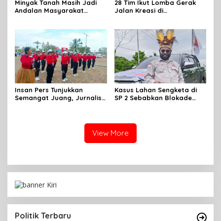
Minyak Tanah Masih Jadi
28 Tim Ikut Lomba Gerak
Andalan Masyarakat
Jalan Kreasi di
Mimika, Pertamina Dorong
Mimika,sambut HUT RI Ke 81
Penambahan Kuota
Insan Pers Tunjukkan
Kasus Lahan Sengketa di
Semangat Juang, Jurnalis
SP 2 Sebabkan Blokade
Perempuan Mimika
Jalan, Begini Respon
Meriahkan Lomba Gerak
Dewan
Jalan Kreasi HUT ke-81 RI
View More
Politik Terbaru