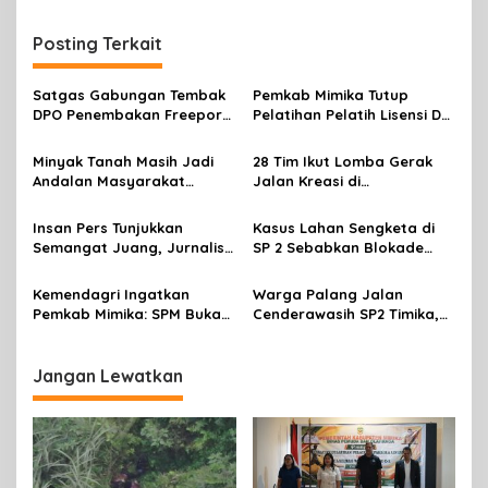
g
Posting Terkait
a
s
Satgas Gabungan Tembak
Pemkab Mimika Tutup
i
DPO Penembakan Freeport
Pelatihan Pelatih Lisensi D
p
di Tembagapura
Dan Wasit Lisensi C-2 Tahun
2026
Minyak Tanah Masih Jadi
28 Tim Ikut Lomba Gerak
o
Andalan Masyarakat
Jalan Kreasi di
s
Mimika, Pertamina Dorong
Mimika,sambut HUT RI Ke 81
Penambahan Kuota
Insan Pers Tunjukkan
Kasus Lahan Sengketa di
Semangat Juang, Jurnalis
SP 2 Sebabkan Blokade
Perempuan Mimika
Jalan, Begini Respon
Meriahkan Lomba Gerak
Dewan
Kemendagri Ingatkan
Warga Palang Jalan
Jalan Kreasi HUT ke-81 RI
Pemkab Mimika: SPM Bukan
Cenderawasih SP2 Timika,
Sekadar Laporan, Tapi
Rencana Eksekusi Lahan
Wujud Nyata Pelayanan
Pemicunya
Rakyat
Jangan Lewatkan