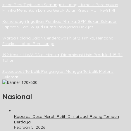
Insan Pers Tunjukkan Semangat Juang, Jurnalis Perempuan
Mimika Meriahkan Lomba Gerak Jalan Kreasi HUT ke-81 RI
Kemendagri Ingatkan Pemkab Mimika: SPM Bukan Sekadar
Laporan, Tapi Wujud Nyata Pelayanan Rakyat
Warga Palang Jalan Cenderawasih SP2 Timika, Rencana
Eksekusi Lahan Pemicunya
199 Kasus HIV/AIDS di Mimika, Didominasi Usia Produktif 15-34
Tahun
Speedboat Terbalik Pengangkut Mangga Terbalik Motoris
Selamat
Nasional
Koperasi Desa Merah Putih Dinilai Jadi Ruang Tumbuh
Berdaya
Februari 5, 2026