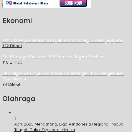
Ekonomi
PON XX Papua berikan dampak ekonomi bagi UKM di Jayapura
122 Dilihat
Cold Storage 100 ton di PPI Pomako Segera Direhab
110 Dilihat
SKK Migas dan Inpex Indonesia Tandatangani HoA Pengelolaan
Blok Masela
84 Dilihat
Olahraga
1
April 2025 Mendatang, Liga 4 Indonesia Regional Papua
Tengah Bakal Digelar di Mimika