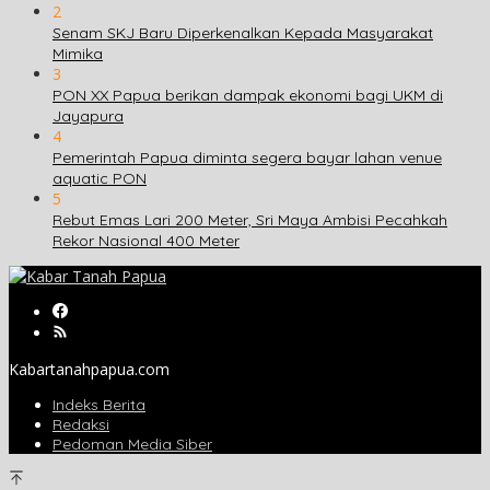
2
Senam SKJ Baru Diperkenalkan Kepada Masyarakat
Mimika
3
PON XX Papua berikan dampak ekonomi bagi UKM di
Jayapura
4
Pemerintah Papua diminta segera bayar lahan venue
aquatic PON
5
Rebut Emas Lari 200 Meter, Sri Maya Ambisi Pecahkah
Rekor Nasional 400 Meter
Kabartanahpapua.com
Indeks Berita
Redaksi
Pedoman Media Siber