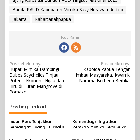
Bunda PAUD Kabupaten Mimika Suzy Herawati Rettob
Jakarta
Kabartanahpapua
Ikuti Kami
N
Pos sebelumnya
Pos berikutnya
Bupati Mimika Dampingi
Kapolda Papua Tengah
a
Dubes Seychelles Tinjau
Imbau Masyarakat Kwamki
v
Potensi Ekonomi Hijau dan
Narama Berhenti Bertikai
Biru di Hutan Mangrove di
i
Pomako
g
Posting Terkait
a
s
Insan Pers Tunjukkan
Kemendagri Ingatkan
i
Semangat Juang, Jurnalis
Pemkab Mimika: SPM Bukan
p
Perempuan Mimika
Sekadar Laporan, Tapi
Meriahkan Lomba Gerak
Wujud Nyata Pelayanan