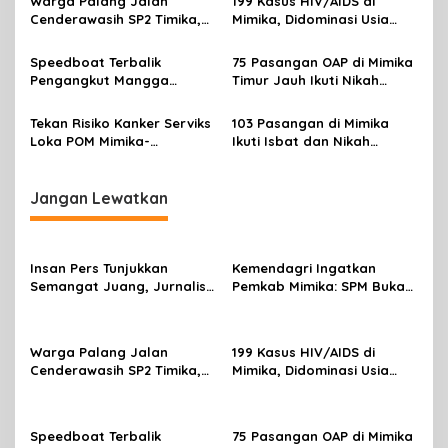
Warga Palang Jalan
199 Kasus HIV/AIDS di
o
Jalan Kreasi HUT ke-81 RI
Rakyat
Cenderawasih SP2 Timika,
Mimika, Didominasi Usia
s
Rencana Eksekusi Lahan
Produktif 15-34 Tahun
Pemicunya
Speedboat Terbalik
75 Pasangan OAP di Mimika
Pengangkut Mangga
Timur Jauh Ikuti Nikah
Terbalik Motoris Selamat
Massal
Tekan Risiko Kanker Serviks
103 Pasangan di Mimika
Loka POM Mimika-
Ikuti Isbat dan Nikah
Tuntaskan Vaksinasi HPV
Massal Menyambut HUT RI
Bagi 300 Perempuan
Jangan Lewatkan
Insan Pers Tunjukkan
Kemendagri Ingatkan
Semangat Juang, Jurnalis
Pemkab Mimika: SPM Bukan
Perempuan Mimika
Sekadar Laporan, Tapi
Meriahkan Lomba Gerak
Wujud Nyata Pelayanan
Jalan Kreasi HUT ke-81 RI
Rakyat
Warga Palang Jalan
199 Kasus HIV/AIDS di
Cenderawasih SP2 Timika,
Mimika, Didominasi Usia
Rencana Eksekusi Lahan
Produktif 15-34 Tahun
Pemicunya
Speedboat Terbalik
75 Pasangan OAP di Mimika