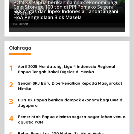
PON XX Papua berikan dampak ekonomi bagi
Cold Storage 100 ton di PPI Pomako Segera
UKM di Jayapura
SKK Migas dan Inpex Indonesia Tandatangani
Direhab
122 Dilihat
HoA Pengelolaan Blok Masela
108 Dilihat
84 Dilihat
Olahraga
1
April 2025 Mendatang, Liga 4 Indonesia Regional
Papua Tengah Bakal Digelar di Mimika
2
Senam SKJ Baru Diperkenalkan Kepada Masyarakat
Mimika
3
PON XX Papua berikan dampak ekonomi bagi UKM di
Jayapura
4
Pemerintah Papua diminta segera bayar lahan venue
aquatic PON
Rebut Emas Lari 200 Meter, Sri Maya Ambisi