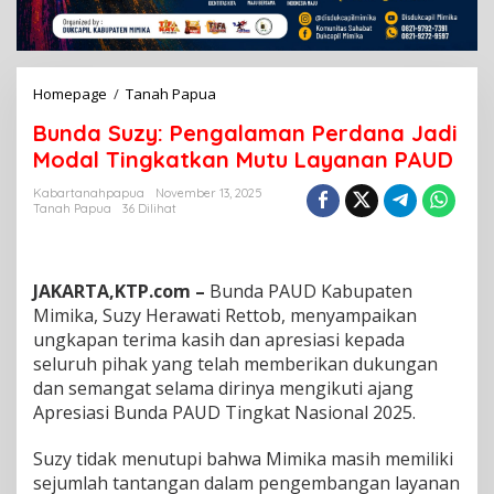
Homepage
/
Tanah Papua
B
u
Bunda Suzy: Pengalaman Perdana Jadi
n
d
Modal Tingkatkan Mutu Layanan PAUD
a
S
Kabartanahpapua
November 13, 2025
Tanah Papua
36 Dilihat
u
z
y
:
JAKARTA,KTP.com –
Bunda PAUD Kabupaten
P
e
Mimika, Suzy Herawati Rettob, menyampaikan
n
ungkapan terima kasih dan apresiasi kepada
g
seluruh pihak yang telah memberikan dukungan
a
dan semangat selama dirinya mengikuti ajang
l
Apresiasi Bunda PAUD Tingkat Nasional 2025.
a
m
a
Suzy tidak menutupi bahwa Mimika masih memiliki
n
sejumlah tantangan dalam pengembangan layanan
P