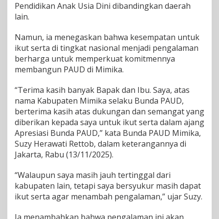
Pendidikan Anak Usia Dini dibandingkan daerah
e
lain.
r
d
a
Namun, ia menegaskan bahwa kesempatan untuk
n
ikut serta di tingkat nasional menjadi pengalaman
a
berharga untuk memperkuat komitmennya
J
membangun PAUD di Mimika.
a
d
i
“Terima kasih banyak Bapak dan Ibu. Saya, atas
M
nama Kabupaten Mimika selaku Bunda PAUD,
o
berterima kasih atas dukungan dan semangat yang
d
diberikan kepada saya untuk ikut serta dalam ajang
a
l
Apresiasi Bunda PAUD,” kata Bunda PAUD Mimika,
T
Suzy Herawati Rettob, dalam keterangannya di
i
Jakarta, Rabu (13/11/2025).
n
g
“Walaupun saya masih jauh tertinggal dari
k
a
kabupaten lain, tetapi saya bersyukur masih dapat
t
ikut serta agar menambah pengalaman,” ujar Suzy.
k
a
Ia menambahkan bahwa pengalaman ini akan
n