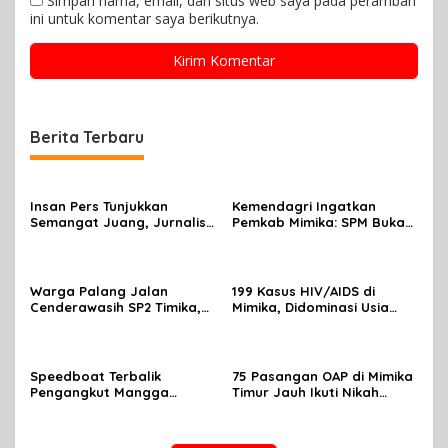
Simpan nama, email, dan situs web saya pada peramban
ini untuk komentar saya berikutnya.
Berita Terbaru
Insan Pers Tunjukkan
Kemendagri Ingatkan
Semangat Juang, Jurnalis
Pemkab Mimika: SPM Bukan
Perempuan Mimika
Sekadar Laporan, Tapi
Meriahkan Lomba Gerak
Wujud Nyata Pelayanan
Jalan Kreasi HUT ke-81 RI
Rakyat
Warga Palang Jalan
199 Kasus HIV/AIDS di
Cenderawasih SP2 Timika,
Mimika, Didominasi Usia
Rencana Eksekusi Lahan
Produktif 15-34 Tahun
Pemicunya
Speedboat Terbalik
75 Pasangan OAP di Mimika
Pengangkut Mangga
Timur Jauh Ikuti Nikah
Terbalik Motoris Selamat
Massal