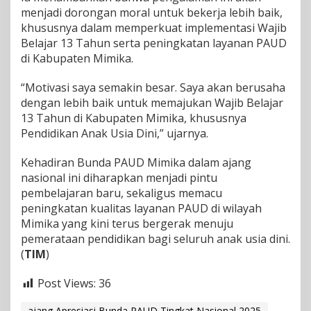
menjadi dorongan moral untuk bekerja lebih baik,
M
u
khususnya dalam memperkuat implementasi Wajib
t
Belajar 13 Tahun serta peningkatan layanan PAUD
u
di Kabupaten Mimika.
L
a
“Motivasi saya semakin besar. Saya akan berusaha
y
a
dengan lebih baik untuk memajukan Wajib Belajar
n
13 Tahun di Kabupaten Mimika, khususnya
a
Pendidikan Anak Usia Dini,” ujarnya.
n
P
Kehadiran Bunda PAUD Mimika dalam ajang
A
U
nasional ini diharapkan menjadi pintu
D
pembelajaran baru, sekaligus memacu
peningkatan kualitas layanan PAUD di wilayah
Mimika yang kini terus bergerak menuju
pemerataan pendidikan bagi seluruh anak usia dini.
(
TIM
)
Post Views:
36
ajang Apresiasi Bunda PAUD Tingkat Nasional 2025