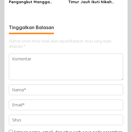
Pengangkut Mangga
Timur Jauh Ikuti Nikah
Terbalik Motoris Selamat
Massal
Tinggalkan Balasan
Alamat email Anda tidak akan dipublikasikan.
Ruas yang wajib
ditandai
*