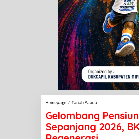
Homepage
/
Tanah Papua
G
e
Gelombang Pensiun
l
o
Sepanjang 2026, B
m
b
Regenerasi
a