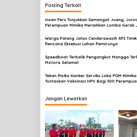
i
Posting Terkait
g
a
Insan Pers Tunjukkan Semangat Juang, Jurna
s
Perempuan Mimika Meriahkan Lomba Gerak 
Kreasi HUT ke-81 RI
i
Warga Palang Jalan Cenderawasih SP2 Timik
p
Rencana Eksekusi Lahan Pemicunya
o
Speedboat Terbalik Pengangkut Mangga Terb
s
Motoris Selamat
Tekan Risiko Kanker Serviks Loka POM Mimika
Tuntaskan Vaksinasi HPV Bagi 300 Perempua
Jangan Lewatkan