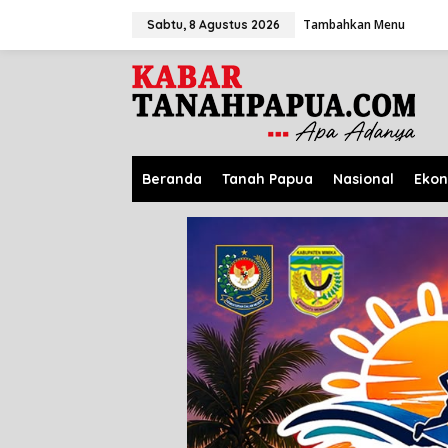
L
Tambahkan Menu
e
Sabtu, 8 Agustus 2026
w
a
t
i
k
e
k
o
Beranda
Tanah Papua
Nasional
Eko
n
t
e
n