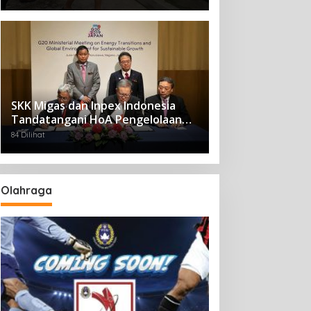
SKK Migas dan Inpex Indonesia
Tandatangani HoA Pengelolaan
Blok Masela
84 Dilihat
Olahraga