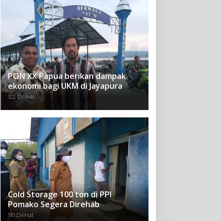
PON XX Papua berikan dampak
ekonomi bagi UKM di Jayapura
122 Dilihat
Cold Storage 100 ton di PPI
Pomako Segera Direhab
110 Dilihat