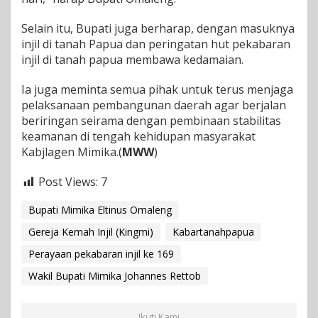
a
t
Selain itu, Bupati juga berharap, dengan masuknya
i
injil di tanah Papua dan peringatan hut pekabaran
O
injil di tanah papua membawa kedamaian.
m
a
Ia juga meminta semua pihak untuk terus menjaga
l
e
pelaksanaan pembangunan daerah agar berjalan
n
beriringan seirama dengan pembinaan stabilitas
g
keamanan di tengah kehidupan masyarakat
Kabjlagen Mimika.(
MWW
)
Post Views:
7
Bupati Mimika Eltinus Omaleng
Gereja Kemah Injil (Kingmi)
Kabartanahpapua
Perayaan pekabaran injil ke 169
Wakil Bupati Mimika Johannes Rettob
Ikuti Kami