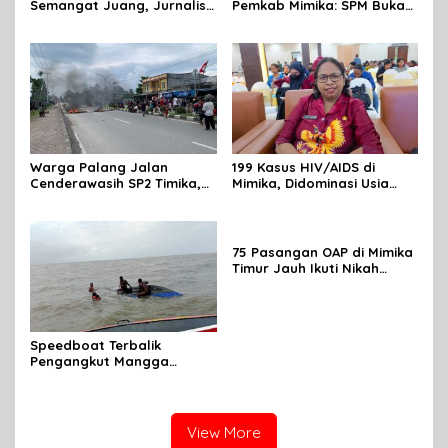
Semangat Juang, Jurnalis
Pemkab Mimika: SPM Bukan
Perempuan Mimika
Sekadar Laporan, Tapi
Meriahkan Lomba Gerak
Wujud Nyata Pelayanan
Jalan Kreasi HUT ke-81 RI
Rakyat
Warga Palang Jalan
199 Kasus HIV/AIDS di
Cenderawasih SP2 Timika,
Mimika, Didominasi Usia
Rencana Eksekusi Lahan
Produktif 15-34 Tahun
Pemicunya
75 Pasangan OAP di Mimika
Timur Jauh Ikuti Nikah
Massal
Speedboat Terbalik
Pengangkut Mangga
Terbalik Motoris Selamat
View More