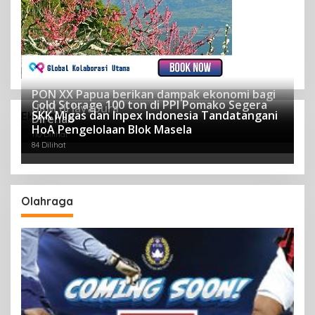
PON XX Papua berikan dampak ekonomi bagi
Cold Storage 100 ton di PPI Pomako Segera
UKM di Jayapura
SKK Migas dan Inpex Indonesia Tandatangani
Ekonomi
Direhab
123 Dilihat
HoA Pengelolaan Blok Masela
110 Dilihat
84 Dilihat
Olahraga