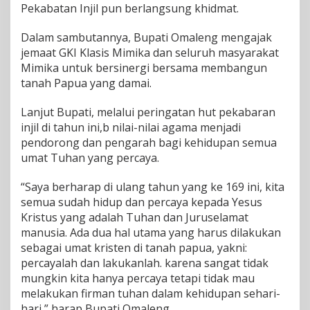
Pekabatan Injil pun berlangsung khidmat.
a
k
a
Dalam sambutannya, Bupati Omaleng mengajak
n
jemaat GKI Klasis Mimika dan seluruh masyarakat
H
Mimika untuk bersinergi bersama membangun
U
tanah Papua yang damai.
T
k
e
Lanjut Bupati, melalui peringatan hut pekabaran
-
injil di tahun ini,b nilai-nilai agama menjadi
1
pendorong dan pengarah bagi kehidupan semua
6
umat Tuhan yang percaya.
9
,
I
“Saya berharap di ulang tahun yang ke 169 ini, kita
n
semua sudah hidup dan percaya kepada Yesus
i
Kristus yang adalah Tuhan dan Juruselamat
P
manusia. Ada dua hal utama yang harus dilakukan
e
sebagai umat kristen di tanah papua, yakni:
s
a
percayalah dan lakukanlah. karena sangat tidak
n
mungkin kita hanya percaya tetapi tidak mau
B
melakukan firman tuhan dalam kehidupan sehari-
u
hari,” harap Bupati Omaleng.
p