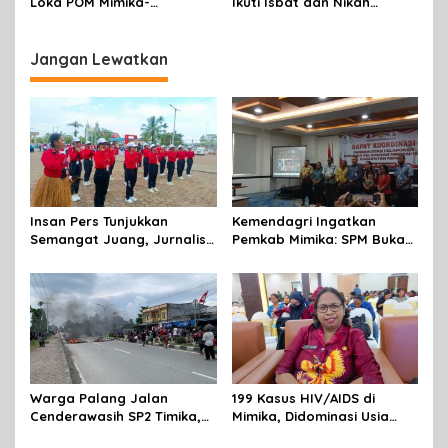
Loka POM Mimika-
Ikuti Isbat dan Nikah
Tuntaskan Vaksinasi HPV
Massal Menyambut HUT RI
Bagi 300 Perempuan
Jangan Lewatkan
Insan Pers Tunjukkan
Kemendagri Ingatkan
Semangat Juang, Jurnalis
Pemkab Mimika: SPM Bukan
Perempuan Mimika
Sekadar Laporan, Tapi
Meriahkan Lomba Gerak
Wujud Nyata Pelayanan
Jalan Kreasi HUT ke-81 RI
Rakyat
Warga Palang Jalan
199 Kasus HIV/AIDS di
Cenderawasih SP2 Timika,
Mimika, Didominasi Usia
Rencana Eksekusi Lahan
Produktif 15-34 Tahun