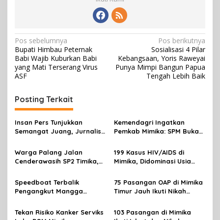
N
Pos sebelumnya
Pos berikutnya
Bupati Himbau Peternak
Sosialisasi 4 Pilar
a
Babi Wajib Kuburkan Babi
Kebangsaan, Yoris Raweyai
v
yang Mati Terserang Virus
Punya Mimpi Bangun Papua
ASF
Tengah Lebih Baik
i
g
Posting Terkait
a
s
Insan Pers Tunjukkan
Kemendagri Ingatkan
Semangat Juang, Jurnalis
Pemkab Mimika: SPM Bukan
i
Perempuan Mimika
Sekadar Laporan, Tapi
p
Meriahkan Lomba Gerak
Wujud Nyata Pelayanan
Warga Palang Jalan
199 Kasus HIV/AIDS di
Jalan Kreasi HUT ke-81 RI
Rakyat
Cenderawasih SP2 Timika,
Mimika, Didominasi Usia
o
Rencana Eksekusi Lahan
Produktif 15-34 Tahun
s
Pemicunya
Speedboat Terbalik
75 Pasangan OAP di Mimika
Pengangkut Mangga
Timur Jauh Ikuti Nikah
Terbalik Motoris Selamat
Massal
Tekan Risiko Kanker Serviks
103 Pasangan di Mimika