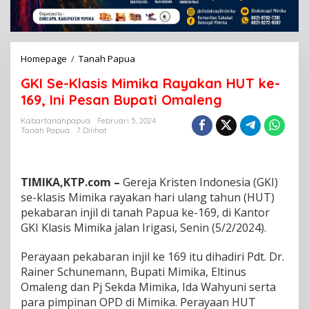
Homepage
/
Tanah Papua
G
K
GKI Se-Klasis Mimika Rayakan HUT ke-
I
S
169, Ini Pesan Bupati Omaleng
e
-
Kabartanahpapua
Februari 5, 2024
Tanah Papua
7 Dilihat
K
l
a
s
TIMIKA,KTP.com –
Gereja Kristen Indonesia (GKI)
i
s
se-klasis Mimika rayakan hari ulang tahun (HUT)
M
pekabaran injil di tanah Papua ke-169, di Kantor
i
GKI Klasis Mimika jalan Irigasi, Senin (5/2/2024).
m
i
Perayaan pekabaran injil ke 169 itu dihadiri Pdt. Dr.
k
a
Rainer Schunemann, Bupati Mimika, Eltinus
R
Omaleng dan Pj Sekda Mimika, Ida Wahyuni serta
a
para pimpinan OPD di Mimika. Perayaan HUT
y