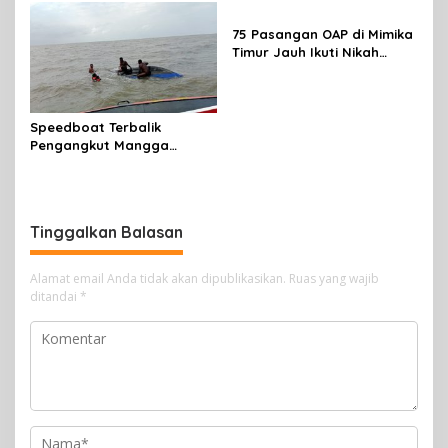
Pemicunya
75 Pasangan OAP di Mimika
Timur Jauh Ikuti Nikah
Massal
Speedboat Terbalik
Pengangkut Mangga
Terbalik Motoris Selamat
Tinggalkan Balasan
Alamat email Anda tidak akan dipublikasikan.
Ruas yang wajib
ditandai
*