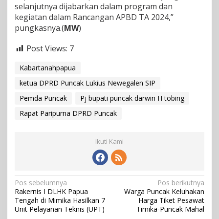
selanjutnya dijabarkan dalam program dan
kegiatan dalam Rancangan APBD TA 2024,”
pungkasnya.(
MW
)
Post Views:
7
Kabartanahpapua
ketua DPRD Puncak Lukius Newegalen SIP
Pemda Puncak
Pj bupati puncak darwin H tobing
Rapat Paripurna DPRD Puncak
Ikuti Kami
N
Pos sebelumnya
Pos berikutnya
Rakernis I DLHK Papua
Warga Puncak Keluhakan
a
Tengah di Mimika Hasilkan 7
Harga Tiket Pesawat
v
Unit Pelayanan Teknis (UPT)
Timika-Puncak Mahal