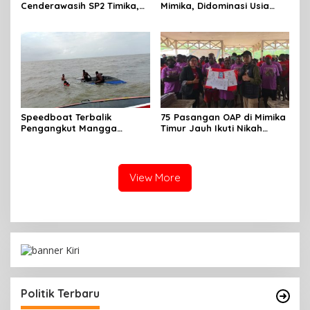
Cenderawasih SP2 Timika,
Mimika, Didominasi Usia
Rencana Eksekusi Lahan
Produktif 15-34 Tahun
Pemicunya
Speedboat Terbalik
75 Pasangan OAP di Mimika
Pengangkut Mangga
Timur Jauh Ikuti Nikah
Terbalik Motoris Selamat
Massal
View More
Politik Terbaru