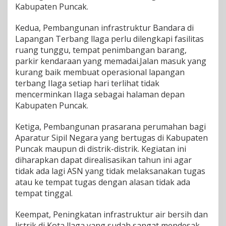
Kabupaten Puncak.
r
i
Kedua, Pembangunan infrastruktur Bandara di
p
u
Lapangan Terbang llaga perlu dilengkapi fasilitas
r
ruang tunggu, tempat penimbangan barang,
n
parkir kendaraan yang memadai.Jalan masuk yang
a
kurang baik membuat operasional lapangan
terbang Ilaga setiap hari terlihat tidak
mencerminkan Ilaga sebagai halaman depan
Kabupaten Puncak.
Ketiga, Pembangunan prasarana perumahan bagi
Aparatur Sipil Negara yang bertugas di Kabupaten
Puncak maupun di distrik-distrik. Kegiatan ini
diharapkan dapat direalisasikan tahun ini agar
tidak ada lagi ASN yang tidak melaksanakan tugas
atau ke tempat tugas dengan alasan tidak ada
tempat tinggal.
Keempat, Peningkatan infrastruktur air bersih dan
listrik di Kota llaga yang sudah sangat mendesak