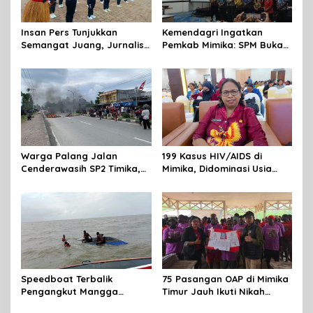
Insan Pers Tunjukkan
Kemendagri Ingatkan
Semangat Juang, Jurnalis
Pemkab Mimika: SPM Bukan
Perempuan Mimika
Sekadar Laporan, Tapi
Meriahkan Lomba Gerak
Wujud Nyata Pelayanan
Jalan Kreasi HUT ke-81 RI
Rakyat
Warga Palang Jalan
199 Kasus HIV/AIDS di
Cenderawasih SP2 Timika,
Mimika, Didominasi Usia
Rencana Eksekusi Lahan
Produktif 15-34 Tahun
Pemicunya
Speedboat Terbalik
75 Pasangan OAP di Mimika
Pengangkut Mangga
Timur Jauh Ikuti Nikah
Terbalik Motoris Selamat
Massal