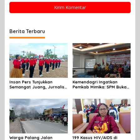
Berita Terbaru
Insan Pers Tunjukkan
Kemendagri Ingatkan
Semangat Juang, Jurnalis
Pemkab Mimika: SPM Bukan
Perempuan Mimika
Sekadar Laporan, Tapi
Meriahkan Lomba Gerak
Wujud Nyata Pelayanan
Jalan Kreasi HUT ke-81 RI
Rakyat
Warga Palang Jalan
199 Kasus HIV/AIDS di