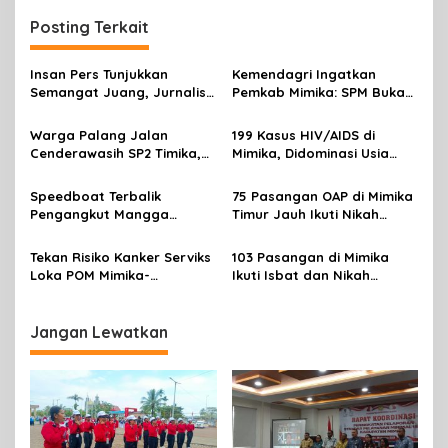
i
Posting Terkait
g
a
Insan Pers Tunjukkan
Kemendagri Ingatkan
s
Semangat Juang, Jurnalis
Pemkab Mimika: SPM Bukan
Perempuan Mimika
Sekadar Laporan, Tapi
i
Meriahkan Lomba Gerak
Wujud Nyata Pelayanan
Warga Palang Jalan
199 Kasus HIV/AIDS di
p
Jalan Kreasi HUT ke-81 RI
Rakyat
Cenderawasih SP2 Timika,
Mimika, Didominasi Usia
Rencana Eksekusi Lahan
Produktif 15-34 Tahun
o
Pemicunya
Speedboat Terbalik
75 Pasangan OAP di Mimika
s
Pengangkut Mangga
Timur Jauh Ikuti Nikah
Terbalik Motoris Selamat
Massal
Tekan Risiko Kanker Serviks
103 Pasangan di Mimika
Loka POM Mimika-
Ikuti Isbat dan Nikah
Tuntaskan Vaksinasi HPV
Massal Menyambut HUT RI
Bagi 300 Perempuan
Jangan Lewatkan