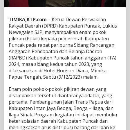
c
a
k
TIMIKA,KTP.com
– Ketua Dewan Perwakilan
S
Rakyat Daerah (DPRD) Kabupaten Puncak, Lukius
a
m
Newegalen S.IP, menyampaikan enam pokok
p
pikiran (Pokir) kepada pemerintah Kabupaten
a
Puncak pada rapat paripurna Sidang Rancangan
i
Anggaran Pendapatan dan Belanja Daerah
k
a
(RAPBD) Kabupaten Puncak tahun anggaran (TA)
n
2024, masa sidang kedua tahun 2023, yang
6
dilaksanakan di Hotel Horison Diana, Mimika,
P
Papua Tengah, Sabtu (9/12/2023) malam.
o
k
i
Enam poin pokok-pokok pikiran dewan yang
r
disampaikan tersebut diantaranya adalah, yang
D
pertama, Pembangunan Jalan Trans Papua dari
a
Kabupaten Intan Jaya Beoga, Beoga – llaga, dan
l
llaga Sinak. Program kegiatan ini dapat membuka
a
m
keterisolasian daerah Kabupaten Puncak dan
P
meningkatkan arus distribusi barang dari dan ke
a