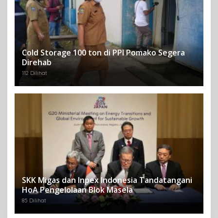
Cold Storage 100 ton di PPI Pomako Segera
Direhab
112 Dilihat
SKK Migas dan Inpex Indonesia Tandatangani
HoA Pengelolaan Blok Masela
85 Dilihat