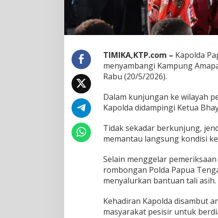
T
e
n
g
a
h
TIMIKA,KTP.com –
Kapolda Pap
B
menyambangi Kampung Amapare 
a
w
Rabu (20/5/2026).
a
L
Dalam kunjungan ke wilayah pes
a
Kapolda didampingi Ketua Bha
y
a
Tidak sekadar berkunjung, jen
n
a
memantau langsung kondisi ke
n
M
Selain menggelar pemeriksaan k
e
rombongan Polda Papua Tenga
d
menyalurkan bantuan tali asih.
i
s
d
Kehadiran Kapolda disambut an
a
masyarakat pesisir untuk ber
n