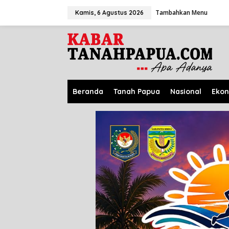
L
Tambahkan Menu
e
Kamis, 6 Agustus 2026
w
a
t
i
k
e
k
o
Beranda
Tanah Papua
Nasional
Eko
n
t
e
n