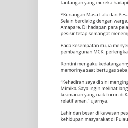
tantangan yang mereka hadapi 
M
o
t
*Kenangan Masa Lalu dan Pesa
i
Selain berdialog dengan warga
v
Amapare. Di hadapan para pela
a
pesisir tetap semangat menem
s
i
P
Pada kesempatan itu, ia menye
e
pembangunan MCK, perlengkapan 
n
d
Rontini mengaku kedatangann
i
memorinya saat bertugas sebaga
d
i
k
“Kehadiran saya di sini mengi
a
Mimika. Saya ingin melihat lan
n
keamanan yang naik turun di K
relatif aman,” ujarnya.
Lahir dan besar di kawasan pe
kehidupan masyarakat di Pulau