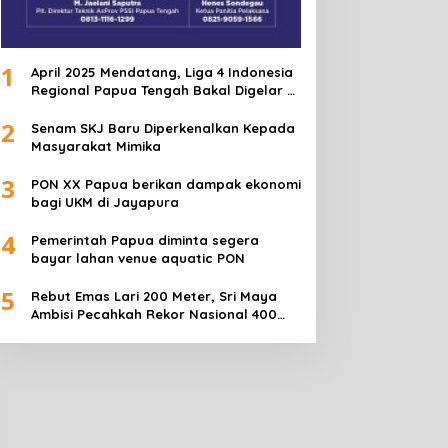
1
April 2025 Mendatang, Liga 4 Indonesia
Regional Papua Tengah Bakal Digelar di
Mimika
2
Senam SKJ Baru Diperkenalkan Kepada
Masyarakat Mimika
3
PON XX Papua berikan dampak ekonomi
bagi UKM di Jayapura
4
Pemerintah Papua diminta segera
bayar lahan venue aquatic PON
5
Rebut Emas Lari 200 Meter, Sri Maya
Ambisi Pecahkah Rekor Nasional 400
Meter