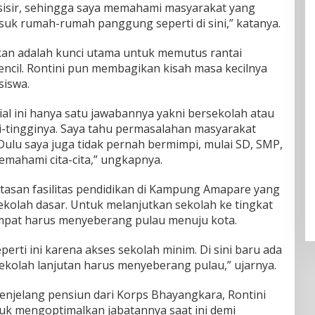
pesisir, sehingga saya memahami masyarakat yang
masuk rumah-rumah panggung seperti di sini,” katanya.
an adalah kunci utama untuk memutus rantai
pencil. Rontini pun membagikan kisah masa kecilnya
iswa.
ial ini hanya satu jawabannya yakni bersekolah atau
-tingginya. Saya tahu permasalahan masyarakat
. Dulu saya juga tidak pernah bermimpi, mulai SD, SMP,
emahami cita-cita,” ungkapnya.
atasan fasilitas pendidikan di Kampung Amapare yang
sekolah dasar. Untuk melanjutkan sekolah ke tingkat
pat harus menyeberang pulau menuju kota.
erti ini karena akses sekolah minim. Di sini baru ada
ekolah lanjutan harus menyeberang pulau,” ujarnya.
jelang pensiun dari Korps Bhayangkara, Rontini
 mengoptimalkan jabatannya saat ini demi