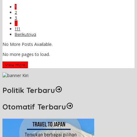
1
2
3
…
111
Berikutnya
No More Posts Available.
No more pages to load.
View More
Politik Terbaru
Otomatif Terbaru