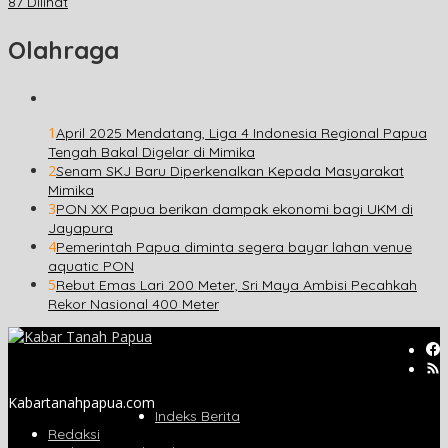
87 Dilihat
Olahraga
1
April 2025 Mendatang, Liga 4 Indonesia Regional Papua
Tengah Bakal Digelar di Mimika
2
Senam SKJ Baru Diperkenalkan Kepada Masyarakat
Mimika
3
PON XX Papua berikan dampak ekonomi bagi UKM di
Jayapura
4
Pemerintah Papua diminta segera bayar lahan venue
aquatic PON
5
Rebut Emas Lari 200 Meter, Sri Maya Ambisi Pecahkah
Rekor Nasional 400 Meter
Kabartanahpapua.com
Indeks Berita
Redaksi