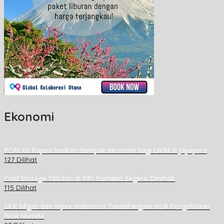
Ekonomi
PON XX Papua berikan dampak ekonomi bagi UKM di Jayapura
127 Dilihat
Cold Storage 100 ton di PPI Pomako Segera Direhab
115 Dilihat
SKK Migas dan Inpex Indonesia Tandatangani HoA Pengelolaan
Blok Masela