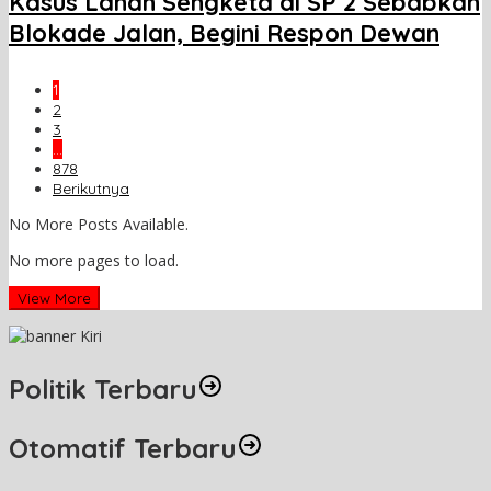
Kasus Lahan Sengketa di SP 2 Sebabkan
Blokade Jalan, Begini Respon Dewan
1
2
3
…
878
Berikutnya
No More Posts Available.
No more pages to load.
View More
Politik Terbaru
Otomatif Terbaru