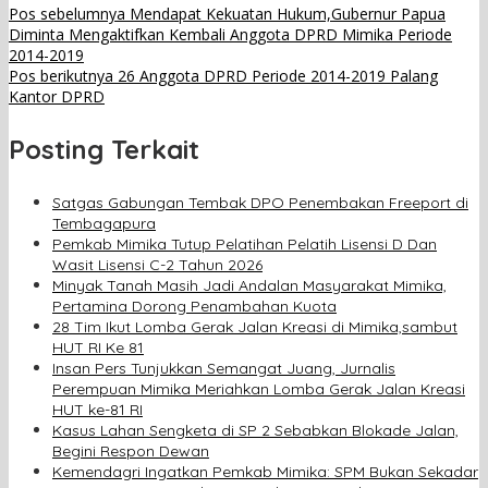
Pos sebelumnya
Mendapat Kekuatan Hukum,Gubernur Papua
Diminta Mengaktifkan Kembali Anggota DPRD Mimika Periode
2014-2019
Pos berikutnya
26 Anggota DPRD Periode 2014-2019 Palang
Kantor DPRD
Posting Terkait
Satgas Gabungan Tembak DPO Penembakan Freeport di
Tembagapura
Pemkab Mimika Tutup Pelatihan Pelatih Lisensi D Dan
Wasit Lisensi C-2 Tahun 2026
Minyak Tanah Masih Jadi Andalan Masyarakat Mimika,
Pertamina Dorong Penambahan Kuota
28 Tim Ikut Lomba Gerak Jalan Kreasi di Mimika,sambut
HUT RI Ke 81
Insan Pers Tunjukkan Semangat Juang, Jurnalis
Perempuan Mimika Meriahkan Lomba Gerak Jalan Kreasi
HUT ke-81 RI
Kasus Lahan Sengketa di SP 2 Sebabkan Blokade Jalan,
Begini Respon Dewan
Kemendagri Ingatkan Pemkab Mimika: SPM Bukan Sekadar