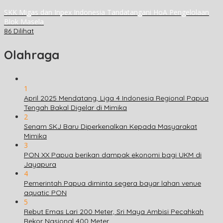
SKK Migas dan Inpex Indonesia Tandatangani HoA Pengelolaan
Blok Masela
86 Dilihat
Olahraga
1
April 2025 Mendatang, Liga 4 Indonesia Regional Papua
Tengah Bakal Digelar di Mimika
2
Senam SKJ Baru Diperkenalkan Kepada Masyarakat
Mimika
3
PON XX Papua berikan dampak ekonomi bagi UKM di
Jayapura
4
Pemerintah Papua diminta segera bayar lahan venue
aquatic PON
5
Rebut Emas Lari 200 Meter, Sri Maya Ambisi Pecahkah
Rekor Nasional 400 Meter