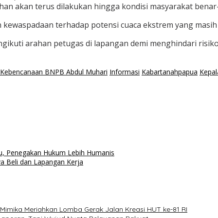
han akan terus dilakukan hingga kondisi masyarakat benar
kewaspadaan terhadap potensi cuaca ekstrem yang masih d
kuti arahan petugas di lapangan demi menghindari risiko 
 Kebencanaan BNPB Abdul Muhari
Informasi
Kabartanahpapua
Kepal
aru, Penegakan Hukum Lebih Humanis
 Beli dan Lapangan Kerja
Mimika Meriahkan Lomba Gerak Jalan Kreasi HUT ke-81 RI