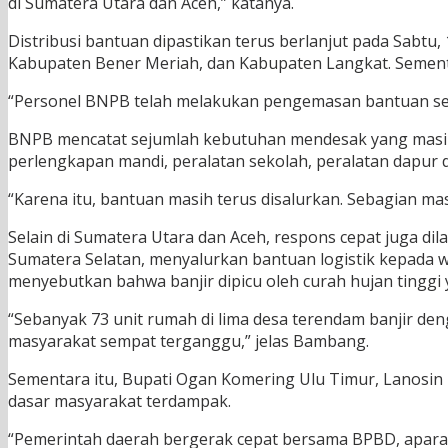
di Sumatera Utara dan Aceh,” katanya.
Distribusi bantuan dipastikan terus berlanjut pada Sabtu, 
Kabupaten Bener Meriah, dan Kabupaten Langkat. Sementar
“Personel BNPB telah melakukan pengemasan bantuan seja
BNPB mencatat sejumlah kebutuhan mendesak yang masih di
perlengkapan mandi, peralatan sekolah, peralatan dapur
“Karena itu, bantuan masih terus disalurkan. Sebagian 
Selain di Sumatera Utara dan Aceh, respons cepat juga d
Sumatera Selatan, menyalurkan bantuan logistik kepada 
menyebutkan bahwa banjir dipicu oleh curah hujan tinggi 
“Sebanyak 73 unit rumah di lima desa terendam banjir deng
masyarakat sempat terganggu,” jelas Bambang.
Sementara itu, Bupati Ogan Komering Ulu Timur, Lanos
dasar masyarakat terdampak.
“Pemerintah daerah bergerak cepat bersama BPBD, aparat