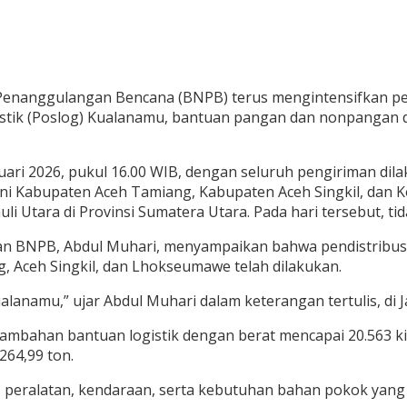
Penanggulangan Bencana (BNPB) terus mengintensifkan pen
gistik (Poslog) Kualanamu, bantuan pangan dan nonpangan de
uari 2026, pukul 16.00 WIB, dengan seluruh pengiriman dila
akni Kabupaten Aceh Tamiang, Kabupaten Aceh Singkil, dan K
 Utara di Provinsi Sumatera Utara. Pada hari tersebut, tid
aan BNPB, Abdul Muhari, menyampaikan bahwa pendistribus
 Aceh Singkil, dan Lhokseumawe telah dilakukan.
ualanamu,” ujar Abdul Muhari dalam keterangan tertulis, di J
mbahan bantuan logistik dengan berat mencapai 20.563 kil
264,99 ton.
ang, peralatan, kendaraan, serta kebutuhan bahan pokok y