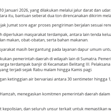
10 Januari 2026, yang dilakukan melalui jalur darat dan uda
a itu, bantuan seberat dua ton direncanakan dikirim melal
k Jumat sore agar proses pengiriman berjalan sesuai ren
perlukan masyarakat terdampak, antara lain tenda keluarga,
 dan makan, obat-obatan, serta bahan makanan.
masyarakat masih bergantung pada layanan dapur umum untu
ilakukan pemerintah daerah di wilayah lain di Sumatra. Pe
warga terdampak banjir di Kecamatan Belitang III. Pelaks
yang terjadi sejak Rabu malam hingga Kamis pagi.
an ketinggian air bervariasi antara 30 sentimeter hingga 1
in Hamzah, menegaskan komitmen pemerintah daerah dal
 kepolisian, dan seluruh unsur terkait untuk memastikan 