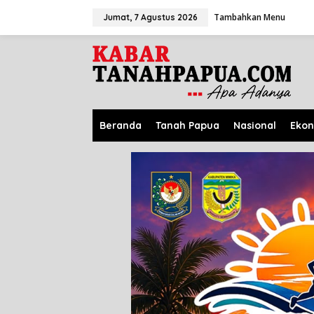
L
Tambahkan Menu
e
Jumat, 7 Agustus 2026
w
a
t
i
k
e
k
o
Beranda
Tanah Papua
Nasional
Eko
n
t
e
n