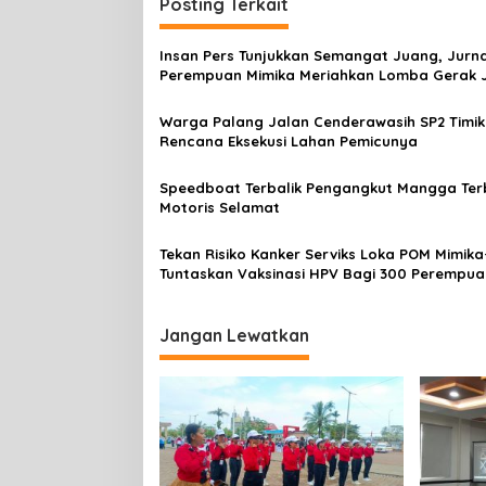
i
Posting Terkait
g
Insan Pers Tunjukkan Semangat Juang, Jurna
a
Perempuan Mimika Meriahkan Lomba Gerak 
s
Kreasi HUT ke-81 RI
Warga Palang Jalan Cenderawasih SP2 Timik
i
Rencana Eksekusi Lahan Pemicunya
p
o
Speedboat Terbalik Pengangkut Mangga Terb
Motoris Selamat
s
Tekan Risiko Kanker Serviks Loka POM Mimika
Tuntaskan Vaksinasi HPV Bagi 300 Perempua
Jangan Lewatkan