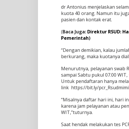
0
dr Antonius menjelaskan selam
R
kuota 40 orang. Namun itu juga
i
b
pasien dan kontak erat.
u
(
Baca Juga:
Direktur RSUD: Ha
Pemerintah
)
“Dengan demikian, kalau jumla
berkurang, maka kuotanya diali
Menurutnya, pelayanan swab RT
sampai Sabtu pukul 07.00 WIT,
Untuk pendaftaran hanya melal
link https://bit.ly/pcr_Rsudmim
“Misalnya daftar hari ini, hari 
karena jam pelayanan atau pen
WIT,”tuturnya.
Saat hendak melakukan tes PC