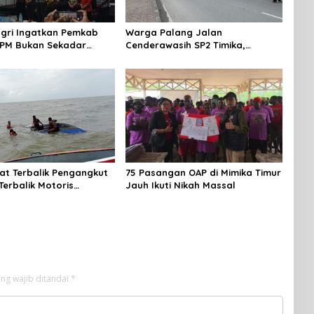
gri Ingatkan Pemkab
Warga Palang Jalan
SPM Bukan Sekadar
Cenderawasih SP2 Timika,
 Tapi Wujud Nyata
Rencana Eksekusi Lahan
an Rakyat
Pemicunya
t Terbalik Pengangkut
75 Pasangan OAP di Mimika Timur
erbalik Motoris
Jauh Ikuti Nikah Massal
ng wajib ditandai
*