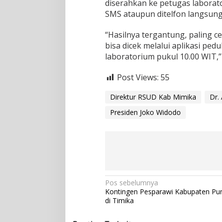
diserahkan ke petugas laborat
SMS ataupun ditelfon langsung
“Hasilnya tergantung, paling cep
bisa dicek melalui aplikasi pedu
laboratorium pukul 10.00 WIT,”
Post Views:
55
Direktur RSUD Kab Mimika
Dr.
Presiden Joko Widodo
N
Pos sebelumnya
Kontingen Pesparawi Kabupaten Pu
a
di Timika
v