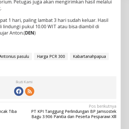
orium. Petugas juga akan mengirimkan hasil melalui
.
at 1 hari, paling lambat 3 hari sudah keluar. Hasil
li lindungi pukul 10.00 WIT atau bisa diambil di
ujar Anton.(
DEN
)
 Antonius pasulu
Harga PCR 300
Kabartanahpapua
Ikuti Kami
Pos berikutnya
ncak Tiba
PT KPI Tanggung Perlindungan BP Jamsostek
Bagu 3.906 Panitia dan Peserta Pesparawi Xlll