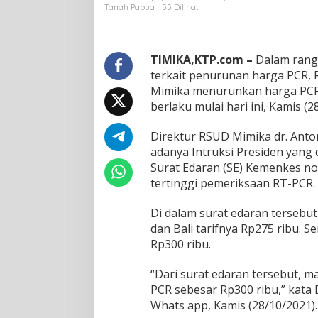
i
Tanah Papua
55 Dilihat
k
a
T
u
TIMIKA,KTP.com –
Dalam rangk
r
terkait penurunan harga PCR,
u
Mimika menurunkan harga PCR 
n
berlaku mulai hari ini, Kamis (2
k
a
n
Direktur RSUD Mimika dr. Ant
H
adanya Intruksi Presiden yang
a
Surat Edaran (SE) Kemenkes no
r
tertinggi pemeriksaan RT-PCR.
g
a
P
Di dalam surat edaran tersebut
C
dan Bali tarifnya Rp275 ribu. S
R
Rp300 ribu.
J
a
“Dari surat edaran tersebut, ma
d
i
PCR sebesar Rp300 ribu,” kata 
3
Whats app, Kamis (28/10/2021).
0