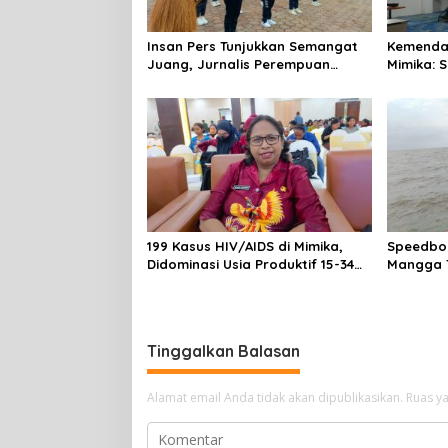
Insan Pers Tunjukkan Semangat
Kemenda
Juang, Jurnalis Perempuan
Mimika: 
Mimika Meriahkan Lomba Gerak
Laporan,
Jalan Kreasi HUT ke-81 RI
Pelayan
199 Kasus HIV/AIDS di Mimika,
Speedboa
Didominasi Usia Produktif 15-34
Mangga T
Tahun
Selamat
Tinggalkan Balasan
Alamat email Anda tidak akan dipublikasikan.
Ruas ya