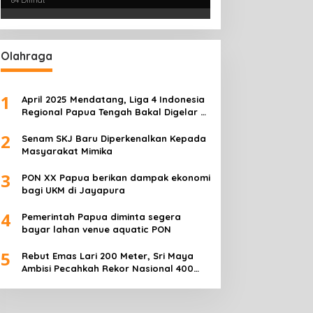
84 Dilihat
Olahraga
1
April 2025 Mendatang, Liga 4 Indonesia
Regional Papua Tengah Bakal Digelar di
Mimika
2
Senam SKJ Baru Diperkenalkan Kepada
Masyarakat Mimika
3
PON XX Papua berikan dampak ekonomi
bagi UKM di Jayapura
4
Pemerintah Papua diminta segera
bayar lahan venue aquatic PON
5
Rebut Emas Lari 200 Meter, Sri Maya
Ambisi Pecahkah Rekor Nasional 400
Meter