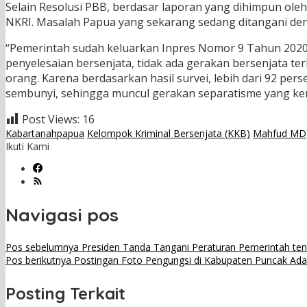
Selain Resolusi PBB, berdasar laporan yang dihimpun oleh
NKRI. Masalah Papua yang sekarang sedang ditangani den
“Pemerintah sudah keluarkan Inpres Nomor 9 Tahun 2020
penyelesaian bersenjata, tidak ada gerakan bersenjata t
orang. Karena berdasarkan hasil survei, lebih dari 92 p
sembunyi, sehingga muncul gerakan separatisme yang k
Post Views:
16
Kabartanahpapua
Kelompok Kriminal Bersenjata (KKB)
Mahfud MD
Ikuti Kami
Navigasi pos
Pos sebelumnya
Presiden Tanda Tangani Peraturan Pemerintah te
Pos berikutnya
Postingan Foto Pengungsi di Kabupaten Puncak Ada
Posting Terkait