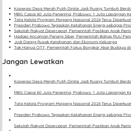
Koperasi Desa Merah Putih Dinilai Jadi Ruang Tumbuh Berd
MBG Capai 60 Juta Penerima, Prabowo: 1 Juta Lapangan Ker
Tata Kelola Program Magang Nasional 2026,Terus Diperkua
Presiden Prabowo Tegaskan Ketahanan Energi sebagai Prio
Sekolah Rakyat Dipercepat, Pemerintah Pastikan Anak Rent
Hadapi Ancaman Perang Siber, Pemerintah Bahas RUU Pen
Judi Daring Rusak Ketahanan dan Ekonomi Keluarga
Tak Hanya OTT, Pemerintah Fokus Bongkar Akar Budaya dan
Jangan Lewatkan
Koperasi Desa Merah Putih Dinilai Jadi Ruang Tumbuh Berd
MBG Capai 60 Juta Penerima, Prabowo: 1 Juta Lapangan Ker
Tata Kelola Program Magang Nasional 2026,Terus Diperkua
Presiden Prabowo Tegaskan Ketahanan Energi sebagai Prio
Sekolah Rakyat Dipercepat, Pemerintah Pastikan Anak Rent