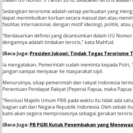
Dalam UU Nomor 5 Tahun 2018, dikatakan teroris adalah
Sedangkan terorisme adalah setiap perbuatan yang meng
dapat menimbulkan korban secara massal dan atau menimbul
fasilitas internasional, dengan motif ideologi, politik, a
“Berdasarkan definisi yang dicantumkan dalam UU Nomor 5
dengannya adalah tindakan teroris,” kata Mahfud.
(Baca Juga:
Presiden Jokowi: Tindak Tegas Terorisme
Ia mengatakan, Pemerintah sudah meminta kepada Polri, T
jangan sampai menyasar ke masyarakat sipil.
Menurutnya, sikap pemerintah dan rakyat Indonesia ter
Penentuan Pendapat Rakyat (Pepera) Papua, maka Papua t
“Resolusi Majelis Umum PBB pada waktu itu tidak ada s
bagian sah dari Negara Republik Indonesia. Oleh sebab i
kami akan segera memprosesnya sebagai gerakan terorisme
(Baca Juga:
PB PGRI Kutuk Penembakan yang Menewask