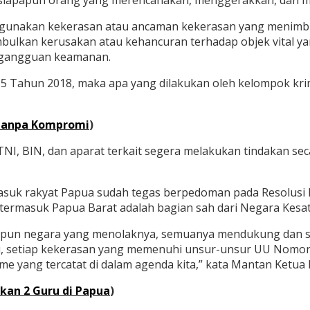
 siapapun orang yang merencanakan, menggerakkan, dan me
gunakan kekerasan atau ancaman kekerasan yang menimbul
kan kerusakan atau kehancuran terhadap objek vital yang s
tau gangguan keamanan.
 Tahun 2018, maka apa yang dilakukan oleh kelompok krimi
 Tanpa Kompromi
)
NI, BIN, dan aparat terkait segera melakukan tindakan sec
masuk rakyat Papua sudah tegas berpedoman pada Resolus
ermasuk Papua Barat adalah bagian sah dari Negara Kesatu
atupun negara yang menolaknya, semuanya mendukung dan s
tu, setiap kekerasan yang memenuhi unsur-unsur UU Nomor 
 yang tercatat di dalam agenda kita,” kata Mantan Ketua 
an 2 Guru di Papua
)