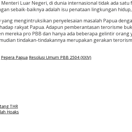
 Menteri Luar Negeri, di dunia internasional tidak ada sa
gan sebaik-baiknya adalah isu penataan lingkungan hidup,
 yang mengintruksikan penyelesaian masalah Papua denga
erhadap rakyat Papua. Adapun pemberantasan terorisme buka
ersen mereka pro PBB dan hanya ada beberapa gelintir ora
emudian tindakan-tindakannya merupakan gerakan teroris
Pepera Papua
Resolusi Umum PBB 2504 (XXIV)
ntang THR
lah Hoaks