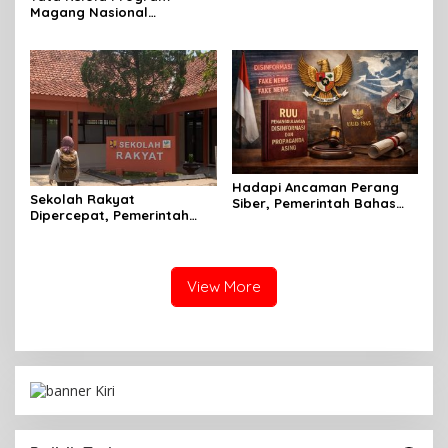
Magang Nasional
2026,Terus Diperkuat
Pemerintah
Hadapi Ancaman Perang
Sekolah Rakyat
Siber, Pemerintah Bahas
Dipercepat, Pemerintah
RUU Penanggulangan
Pastikan Anak Rentan Tak
Disinformasi dan
Putus Sekolah
Propaganda Asing
View More