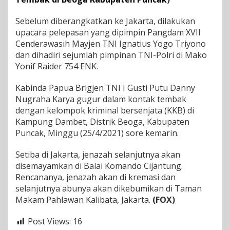
i
k
Sebelum diberangkatkan ke Jakarta, dilakukan
a
upacara pelepasan yang dipimpin Pangdam XVII
n
Cenderawasih Mayjen TNI Ignatius Yogo Triyono
d
dan dihadiri sejumlah pimpinan TNI-Polri di Mako
i
T
Yonif Raider 754 ENK.
M
P
Kabinda Papua Brigjen TNI I Gusti Putu Danny
K
Nugraha Karya gugur dalam kontak tembak
a
dengan kelompok kriminal bersenjata (KKB) di
l
i
Kampung Dambet, Distrik Beoga, Kabupaten
b
Puncak, Minggu (25/4/2021) sore kemarin.
a
t
Setiba di Jakarta, jenazah selanjutnya akan
a
disemayamkan di Balai Komando Cijantung.
Rencananya, jenazah akan di kremasi dan
selanjutnya abunya akan dikebumikan di Taman
Makam Pahlawan Kalibata, Jakarta.
(FOX)
Post Views:
16