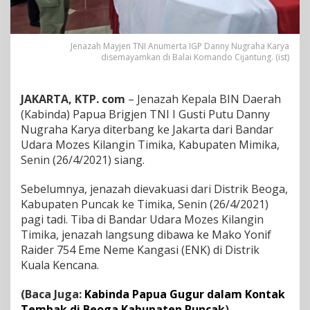
r
t
a
Jenazah Mayjen TNI Anumerta IGP Danny Nugraha Karya
I
disemayamkan di Balai Komando Cijantung. (ist)
G
P
u
JAKARTA, KTP. com
– Jenazah Kepala BIN Daerah
t
u
(Kabinda) Papua Brigjen TNI I Gusti Putu Danny
D
Nugraha Karya diterbang ke Jakarta dari Bandar
a
Udara Mozes Kilangin Timika, Kabupaten Mimika,
n
Senin (26/4/2021) siang.
n
y
a
Sebelumnya, jenazah dievakuasi dari Distrik Beoga,
k
Kabupaten Puncak ke Timika, Senin (26/4/2021)
a
pagi tadi. Tiba di Bandar Udara Mozes Kilangin
n
Timika, jenazah langsung dibawa ke Mako Yonif
D
i
Raider 754 Eme Neme Kangasi (ENK) di Distrik
k
Kuala Kencana.
e
b
(Baca Juga:
Kabinda Papua Gugur dalam Kontak
u
Tembak di Beoga Kabupaten Puncak
)
m