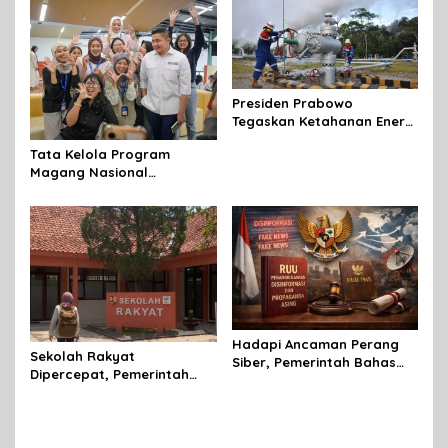
Presiden Prabowo
Tegaskan Ketahanan Energi
sebagai Prioritas Strategis
Tata Kelola Program
Pembangunan Nasional
Magang Nasional
2026,Terus Diperkuat
Pemerintah
Hadapi Ancaman Perang
Sekolah Rakyat
Siber, Pemerintah Bahas
Dipercepat, Pemerintah
RUU Penanggulangan
Pastikan Anak Rentan Tak
Disinformasi dan
Putus Sekolah
Propaganda Asing