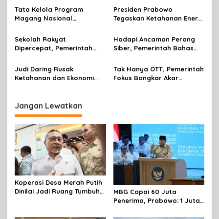
i
Tercipta
Tata Kelola Program
Presiden Prabowo
p
Magang Nasional
Tegaskan Ketahanan Energi
2026,Terus Diperkuat
sebagai Prioritas Strategis
o
Pemerintah
Pembangunan Nasional
Sekolah Rakyat
Hadapi Ancaman Perang
s
Dipercepat, Pemerintah
Siber, Pemerintah Bahas
Pastikan Anak Rentan Tak
RUU Penanggulangan
Putus Sekolah
Disinformasi dan
Judi Daring Rusak
Tak Hanya OTT, Pemerintah
Propaganda Asing
Ketahanan dan Ekonomi
Fokus Bongkar Akar
Keluarga
Budaya dan Biaya Politik
Korupsi
Jangan Lewatkan
Koperasi Desa Merah Putih
Dinilai Jadi Ruang Tumbuh
MBG Capai 60 Juta
Berdaya
Penerima, Prabowo: 1 Juta
Lapangan Kerja Telah
Tercipta