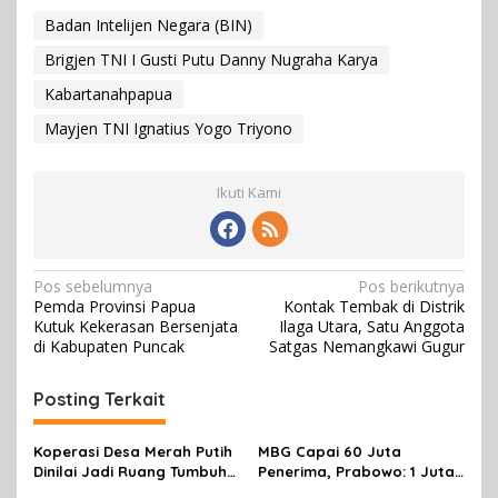
Badan Intelijen Negara (BIN)
Brigjen TNI I Gusti Putu Danny Nugraha Karya
Kabartanahpapua
Mayjen TNI Ignatius Yogo Triyono
Ikuti Kami
N
Pos sebelumnya
Pos berikutnya
Pemda Provinsi Papua
Kontak Tembak di Distrik
a
Kutuk Kekerasan Bersenjata
Ilaga Utara, Satu Anggota
v
di Kabupaten Puncak
Satgas Nemangkawi Gugur
i
Posting Terkait
g
a
Koperasi Desa Merah Putih
MBG Capai 60 Juta
s
Dinilai Jadi Ruang Tumbuh
Penerima, Prabowo: 1 Juta
Berdaya
Lapangan Kerja Telah