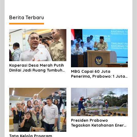
Berita Terbaru
Koperasi Desa Merah Putih
Dinilai Jadi Ruang Tumbuh
MBG Capai 60 Juta
Berdaya
Penerima, Prabowo: 1 Juta
Lapangan Kerja Telah
Tercipta
Presiden Prabowo
Tegaskan Ketahanan Energi
sebagai Prioritas Strategis
Pembangunan Nasional
Tata Kelola Program