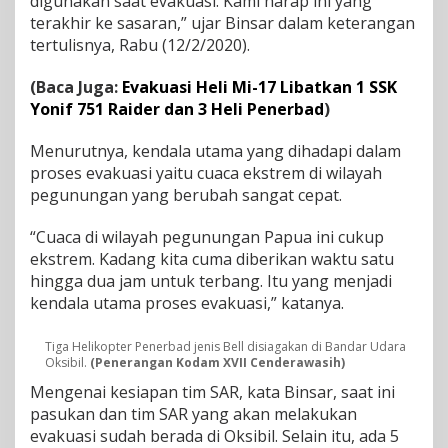
digunakan saat evakuasi. Kami harap ini yang
a
terakhir ke sasaran,” ujar Binsar dalam keterangan
s
tertulisnya, Rabu (12/2/2020).
i
H
e
(Baca Juga:
Evakuasi Heli Mi-17 Libatkan 1 SSK
l
Yonif 751 Raider dan 3 Heli Penerbad
)
i
T
Menurutnya, kendala utama yang dihadapi dalam
N
proses evakuasi yaitu cuaca ekstrem di wilayah
I
-
pegunungan yang berubah sangat cepat.
A
D
“Cuaca di wilayah pegunungan Papua ini cukup
ekstrem. Kadang kita cuma diberikan waktu satu
hingga dua jam untuk terbang. Itu yang menjadi
kendala utama proses evakuasi,” katanya.
Tiga Helikopter Penerbad jenis Bell disiagakan di Bandar Udara
Oksibil.
(Penerangan Kodam XVII Cenderawasih)
Mengenai kesiapan tim SAR, kata Binsar, saat ini
pasukan dan tim SAR yang akan melakukan
evakuasi sudah berada di Oksibil. Selain itu, ada 5