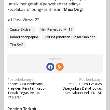
untuk mengetahui penyebab terjadinya
kecelakaan,” pungkas Binsar.
(Mas/Ong)
Post Views:
22
Cuaca Ekstrem
Heli Penerbad Mi-17
Kabartanahpapua
Kol Inf Jonathan Binsar Sianipar
Tim SAR
Ikuti Kami
N
Pos sebelumnya
Pos berikutnya
Kecam Aksi Intoleransi,
Satu SST Tim Evakuasi
a
Presiden Perintah Kapolri
Diterjunkan Dekat Lokasi
v
Tindak Tegas Pelaku
Kecelakaan Heli TNI-AD
Intoleran
i
g
Posting Terkait