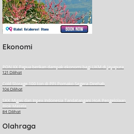
Ekonomi
PON XX Papua berikan dampak ekonomi bagi UKM di Jayapura
121 Dilihat
Cold Storage 100 ton di PPI Pomako Segera Direhab
106 Dilihat
SKK Migas dan Inpex Indonesia Tandatangani HoA Pengelolaan
Blok Masela
84 Dilihat
Olahraga