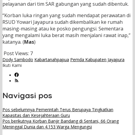
pelayanan dari tim SAR gabungan yang sudah dibentuk.
“Korban luka ringan yang sudah mendapat perawatan di
RSUD Yowari Jayapura sudah dikembalikan ke rumah
masing-masing atau ke posko pengungsi. Sementara
yang mengalami luka berat masih menjalani rawat inap,”
katanya. (
Mas
)
Post Views:
7
Dody Sambodo
Kabartanahpapua
Pemda Kabupaten Jayapura
Ikuti Kami
Navigasi pos
Pos sebelumnya
Pemerintah Terus Berupaya Tingkatkan
Kapasitas dan Kesejahteraan Guru
Pos berikutnya
Korban Banjir Bandang di Sentani, 66 Orang
Meninggal Dunia dan 4.153 Warga Mengungsi