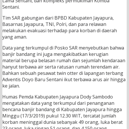
Lama Sentani, dan kompleks permukiman Komba
Sentani.
Tim SAR gabungan dari BPBD Kabupaten Jayapura,
Basarnas Jayapura, TNI, Polri, dan para relawan
melakukan evakuasi terhadap para korban di daerah
yang aman.
Data yang terkumpul di Posko SAR menyebutkan bahwa
banjir bandang ini juga mengakibatkan kerugian
material berupa belasan rumah dan sejumlah kendaraan
hanyut terbawa air serta ratusan rumah terendam air.
Bahkan sebuah pesawat twin otter di lapangan terbang
Adventis Doyo Baru Sentani ikut terbawa arus air hingga
ke jalan.
Humas Pemda Kabupaten Jayapura Dody Sambodo
mengatakan data yang terkumpul dari penanganan
bencana banjir bandang di Kabupaten Jayapura hingga
Minggu (17/3/2019) pukul 12.30 WIT, tercatat jumlah
korban meninggal dunia sebanyak 49 orang, luka berat
23 orang, luka ringan 51 orang, dan 4.150 orang