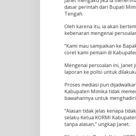
Janet mengaku jika ia menerim
dasar perintah dari Bupati Mi
Tengah.
Oleh karena itu, ia akan ber
kebenaran mengenai persoalan
“Kami mau sampaikan ke Bapak
coret kami pemain di Kabupaten
Mengenai persoalan ini, Janet
laporan ke polisi untuk dilaku
Proses mediasi pun dijadwalka
Kabupaten Mimika tidak memen
bawahannya untuk menghadiri 
“Alasan tidak jelas kenapa tid
selaku Ketua KORMI Kabupaten 
tanpa alasan,” ungkap Janet.