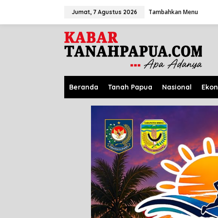
L
Tambahkan Menu
e
Jumat, 7 Agustus 2026
w
a
t
i
k
e
k
o
Beranda
Tanah Papua
Nasional
Eko
n
t
e
n