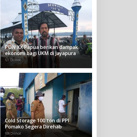
PON XX Papua berikan dampak
ekonomi bagi UKM di Jayapura
121 Dilihat
Cold Storage 100 ton di PPI
Pomako Segera Direhab
108 Dilihat