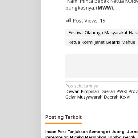
“Kami minta Bapak Ketua KORMI
pungkasnya. (
MWW
).
Post Views:
15
Festival Olahraga Masyarakat Nasi
Ketua Kormi Janet Beatrix Mehue
N
Pos sebelumnya
Dewan Pimpinan Daerah PWKI Provi
a
Gelar Musyawarah Daerah Ke-VI
v
i
Posting Terkait
g
a
Insan Pers Tunjukkan Semangat Juang, Jurna
Perempuan Mimika Meriahkan Lomba Gerak 