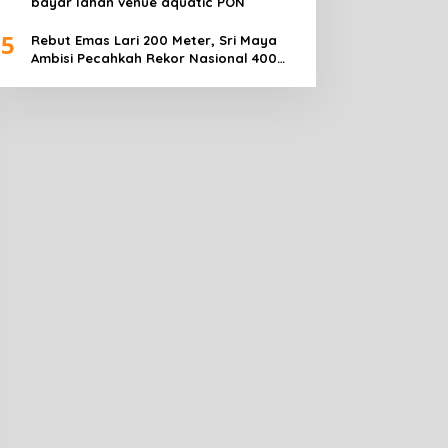
bayar lahan venue aquatic PON
5
Rebut Emas Lari 200 Meter, Sri Maya
Ambisi Pecahkah Rekor Nasional 400
Meter