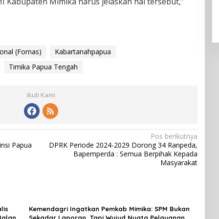
 Kabupaten Mimika harus jelaskan hal tersebut,”
onal (Fornas)
Kabartanahpapua
Timika Papua Tengah
Ikuti Kami
Pos berikutnya
nsi Papua
DPRK Periode 2024-2029 Dorong 34 Ranpeda,
Bapemperda : Semua Berpihak Kepada
Masyarakat
lis
Kemendagri Ingatkan Pemkab Mimika: SPM Bukan
Jalan
Sekadar Laporan, Tapi Wujud Nyata Pelayanan