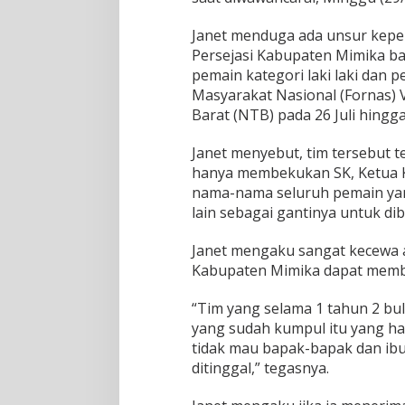
S
K
Janet menduga ada unsur kepent
Persejasi Kabupaten Mimika ba
pemain kategori laki laki dan 
Masyarakat Nasional (Fornas) 
Barat (NTB) pada 26 Juli hing
Janet menyebut, tim tersebut t
hanya membekukan SK, Ketua 
nama-nama seluruh pemain yan
lain sebagai gantinya untuk d
Janet mengaku sangat kecewa 
Kabupaten Mimika dapat member
“Tim yang selama 1 tahun 2 bula
yang sudah kumpul itu yang har
tidak mau bapak-bapak dan ibu-
ditinggal,” tegasnya.