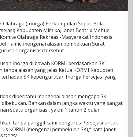
k Olahraga (Inorga) Perkumpulan Sepak Bola
rsejasi) Kabupaten Mimika, Janet Beatrix Mehue
 Komite Olahraga Rekreasi-Masyarakat Indonesia
bel Taime mengenai alasan pembekuan Surat
rusan organisasi tersebut.
usan Inorga di bawah KORMI berdasarkan SK
n tanpa alasan yang jelas Ketua KORMI Kabupten
erhadap SK kepengurusan Inorga Persejasi yang
idak diberitahu mengenai alasan mengapa SK
i dibekukan. Bahkan dalam jangka waktu yang sangat
an suatu organisasi, yakni 1 tahun 2 bulan.
ahkan tanpa panggil kami pengurus Persejasi untuk
rus KORMI (mengenai pembekuan SK),” kata Janet
6/2025).