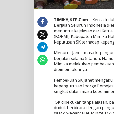
O
R
M
I
TIMIKA,KTP.Com
– Ketua Indu
M
Berjalan Seluruh Indonesia (Pe
i
m
menuntut kejelasan dari Ketua
i
(KORMI) Kabupaten Mimika Ha
k
Keputusan SK terhadap kepengu
a
B
Menurut Janet, masa kepengur
u
n
berjalan selama 5 tahun. Namu
t
Mimika melakukan pembekuan t
u
dipimpin olehnya.
t
P
Pembekuan SK Janet mengaku t
e
m
kepengurusan Inorga Persejas
b
singkat dalam masa kepemimpin
e
k
“SK dibekukan tanpa alasan, b
u
duduk berbicara dengan pengu
a
n
saat diwawancarai, Minggu (29/