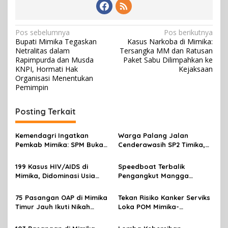
N
Pos sebelumnya
Pos berikutnya
Bupati Mimika Tegaskan
Kasus Narkoba di Mimika:
a
Netralitas dalam
Tersangka MM dan Ratusan
v
Rapimpurda dan Musda
Paket Sabu Dilimpahkan ke
KNPI, Hormati Hak
Kejaksaan
i
Organisasi Menentukan
Pemimpin
g
a
Posting Terkait
s
i
Kemendagri Ingatkan
Warga Palang Jalan
p
Pemkab Mimika: SPM Bukan
Cenderawasih SP2 Timika,
Sekadar Laporan, Tapi
Rencana Eksekusi Lahan
o
Wujud Nyata Pelayanan
Pemicunya
199 Kasus HIV/AIDS di
Speedboat Terbalik
Rakyat
s
Mimika, Didominasi Usia
Pengangkut Mangga
Produktif 15-34 Tahun
Terbalik Motoris Selamat
75 Pasangan OAP di Mimika
Tekan Risiko Kanker Serviks
Timur Jauh Ikuti Nikah
Loka POM Mimika-
Massal
Tuntaskan Vaksinasi HPV
Bagi 300 Perempuan