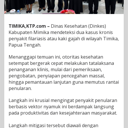
m
u
k
a
n
TIMIKA,KTP.com –
Dinas Kesehatan (Dinkes)
d
Kabupaten Mimika mendeteksi dua kasus kronis
i
penyakit filariasis atau kaki gajah di wilayah Timika,
T
Papua Tengah.
i
m
i
Menanggapi temuan ini, otoritas kesehatan
k
setempat bergerak cepat melakukan tatalaksana
a
penanganan klinis, mulai dari pemeriksaan,
,
pengobatan, penyiapan pencegahan massal,
D
hingga pemantauan lanjutan guna memutus rantai
i
n
penularan.
k
e
Langkah ini krusial mengingat penyakit penularan
s
berbasis vektor nyamuk ini berdampak langsung
M
pada produktivitas dan kesejahteraan masyarakat.
i
m
i
Langkah mitigasi tersebut diawali dengan
k