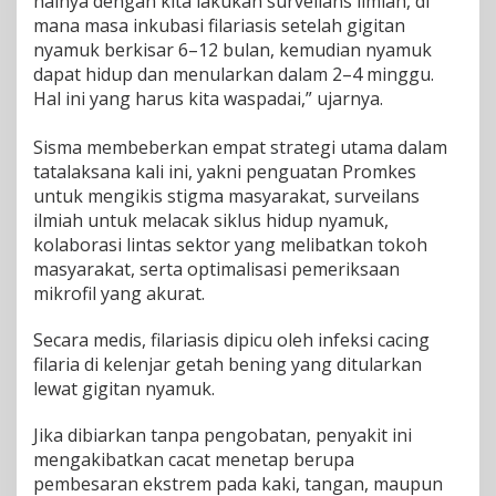
halnya dengan kita lakukan surveilans ilmiah, di
s
i
mana masa inkubasi filariasis setelah gigitan
s
nyamuk berkisar 6–12 bulan, kemudian nyamuk
2
dapat hidup dan menularkan dalam 2–4 minggu.
0
Hal ini yang harus kita waspadai,” ujarnya.
3
0
Sisma membeberkan empat strategi utama dalam
tatalaksana kali ini, yakni penguatan Promkes
untuk mengikis stigma masyarakat, surveilans
ilmiah untuk melacak siklus hidup nyamuk,
kolaborasi lintas sektor yang melibatkan tokoh
masyarakat, serta optimalisasi pemeriksaan
mikrofil yang akurat.
​Secara medis, filariasis dipicu oleh infeksi cacing
filaria di kelenjar getah bening yang ditularkan
lewat gigitan nyamuk.
Jika dibiarkan tanpa pengobatan, penyakit ini
mengakibatkan cacat menetap berupa
pembesaran ekstrem pada kaki, tangan, maupun