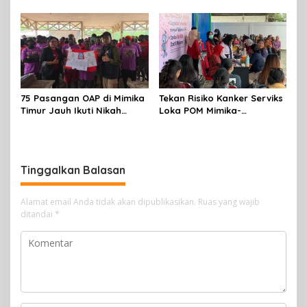
Produktif 15-34 Tahun
Terbalik Motoris Selamat
75 Pasangan OAP di Mimika
Tekan Risiko Kanker Serviks
Timur Jauh Ikuti Nikah
Loka POM Mimika-
Massal
Tuntaskan Vaksinasi HPV
Bagi 300 Perempuan
Tinggalkan Balasan
Alamat email Anda tidak akan dipublikasikan.
Ruas yang wajib
ditandai
*