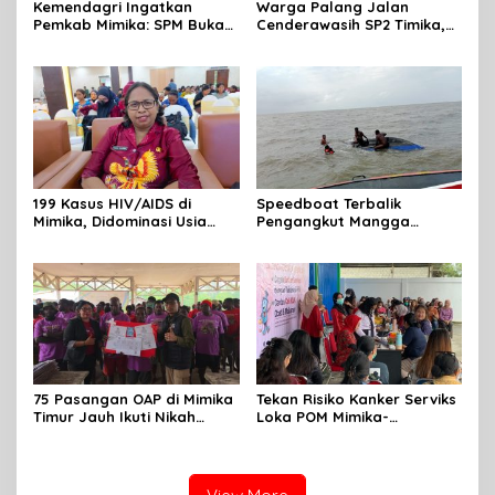
Kemendagri Ingatkan
Warga Palang Jalan
Pemkab Mimika: SPM Bukan
Cenderawasih SP2 Timika,
Sekadar Laporan, Tapi
Rencana Eksekusi Lahan
Wujud Nyata Pelayanan
Pemicunya
Rakyat
199 Kasus HIV/AIDS di
Speedboat Terbalik
Mimika, Didominasi Usia
Pengangkut Mangga
Produktif 15-34 Tahun
Terbalik Motoris Selamat
75 Pasangan OAP di Mimika
Tekan Risiko Kanker Serviks
Timur Jauh Ikuti Nikah
Loka POM Mimika-
Massal
Tuntaskan Vaksinasi HPV
Bagi 300 Perempuan