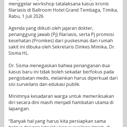
menggelar workshop tatalaksana kasus kronis
a
filariasis di Ballroom Hotel Grand Tembaga, Timika,
K
e
Rabu, 1 Juli 2026.
j
a
Agenda yang diikuti oleh jajaran dokter,
r
penanggung jawab (Pj) filariasis, serta Pj promosi
T
kesehatan (Promkes) dari puskesmas dan rumah
a
r
sakit ini dibuka oleh Sekretaris Dinkes Mimika, Dr.
g
Sisma HL.
e
t
Dr. Sisma menegaskan bahwa penanganan dua
B
kasus baru ini tidak boleh sekadar berfokus pada
e
b
pengobatan medis, melainkan harus diperkuat dari
a
sisi surveilans dan edukasi publik.
s
F
Minimnya kesadaran warga untuk memeriksakan
i
diri secara dini masih menjadi hambatan utama di
l
a
lapangan.
r
i
“Banyak hal yang harus kita persiapkan sama
a