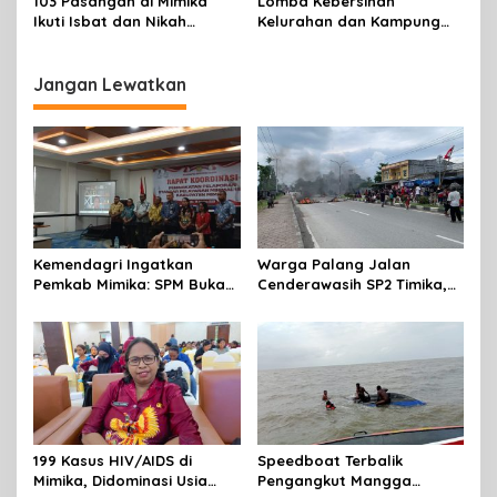
103 Pasangan di Mimika
Lomba Kebersihan
Ikuti Isbat dan Nikah
Kelurahan dan Kampung
Massal Menyambut HUT RI
Resmi Dibuka Sambut HUT
RI, Distrik Mimika Baru Ajak
Warga Ubah Kebiasaan
Jangan Lewatkan
Buang Sampah
Kemendagri Ingatkan
Warga Palang Jalan
Pemkab Mimika: SPM Bukan
Cenderawasih SP2 Timika,
Sekadar Laporan, Tapi
Rencana Eksekusi Lahan
Wujud Nyata Pelayanan
Pemicunya
Rakyat
199 Kasus HIV/AIDS di
Speedboat Terbalik
Mimika, Didominasi Usia
Pengangkut Mangga