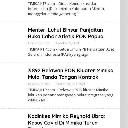
L
H
TIMIKA,KTP.com – Dinas Komunikasi dan
E
P
Informatika (Diskominfo) Kabupaten Mimika,
H
A
menggelar media gathering
K
P
A
U
B
A
A
Menteri Luhut Binsar Panjaitan
R
T
Buka Cabor Atletik PON Papua
A
N
Uncategorized
|
Oktober 5, 2021
O
A
L
TIMIKA,KTP.com – Ketua Umum PB Persatuan Atlet
H
E
P
Seluruh Indonesia (PASI) yang juga
H
A
K
P
A
U
B
3.892 Relawan PON Kluater Mimika
A
A
R
Mulai Tanda Tangan Kontrak
T
A
Uncategorized
|
September 26, 2021
O
N
L
TIMIKA,KTP.com – Relawan PON kluster Mimika
A
E
lakukan penandatanganan pakta integritas yang
H
H
P
dilakukan
K
A
A
P
B
U
A
Kadinkes Mimika Reynold Ubra:
A
R
T
Kasus Covid Di Mimika Turun
A
N