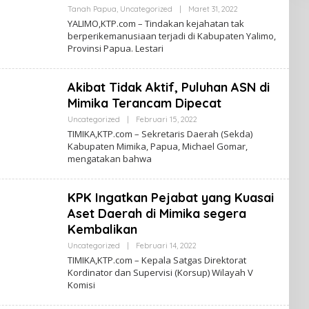
A
Tanah Papua
,
Uncategorized
|
Maret 31, 2022
O
N
L
YALIMO,KTP.com – Tindakan kejahatan tak
A
E
berperikemanusiaan terjadi di Kabupaten Yalimo,
H
H
P
Provinsi Papua. Lestari
K
A
A
P
B
U
A
Akibat Tidak Aktif, Puluhan ASN di
A
R
T
Mimika Terancam Dipecat
A
N
Uncategorized
|
Februari 15, 2022
O
A
L
TIMIKA,KTP.com – Sekretaris Daerah (Sekda)
H
E
P
Kabupaten Mimika, Papua, Michael Gomar,
H
A
mengatakan bahwa
K
P
A
U
B
A
A
KPK Ingatkan Pejabat yang Kuasai
R
T
Aset Daerah di Mimika segera
A
N
Kembalikan
A
H
Uncategorized
|
Februari 14, 2022
O
P
L
TIMIKA,KTP.com – Kepala Satgas Direktorat
A
E
Kordinator dan Supervisi (Korsup) Wilayah V
P
H
Komisi
U
K
A
A
B