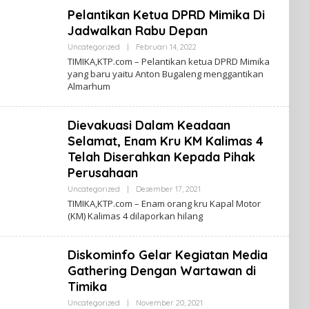
A
Pelantikan Ketua DPRD Mimika Di
R
T
Jadwalkan Rabu Depan
A
N
Uncategorized
|
Februari 14, 2022
O
A
L
TIMIKA,KTP.com – Pelantikan ketua DPRD Mimika
H
E
P
yang baru yaitu Anton Bugaleng menggantikan
H
A
Almarhum
K
P
A
U
B
A
A
Dievakuasi Dalam Keadaan
R
T
Selamat, Enam Kru KM Kalimas 4
A
N
Telah Diserahkan Kepada Pihak
A
Perusahaan
H
P
Uncategorized
|
Desember 17, 2021
O
A
L
P
TIMIKA,KTP.com – Enam orang kru Kapal Motor
E
U
(KM) Kalimas 4 dilaporkan hilang
H
A
K
A
B
Diskominfo Gelar Kegiatan Media
A
R
Gathering Dengan Wartawan di
T
Timika
A
N
Uncategorized
|
November 20, 2021
O
A