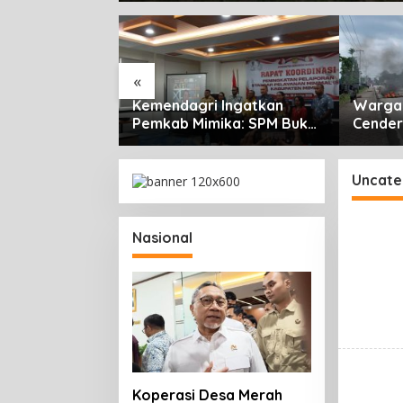
«
unjukkan
Kemendagri Ingatkan
Warga 
ang, Jurnalis
Pemkab Mimika: SPM Bukan
Cender
Mimika
Sekadar Laporan, Tapi
Rencan
Lomba Gerak
Wujud Nyata Pelayanan
Pemicu
 HUT ke-81 RI
Rakyat
Uncate
Nasional
Koperasi Desa Merah