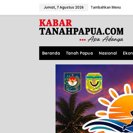
L
Tambahkan Menu
e
Jumat, 7 Agustus 2026
w
a
t
i
k
e
k
o
Beranda
Tanah Papua
Nasional
Eko
n
t
e
n