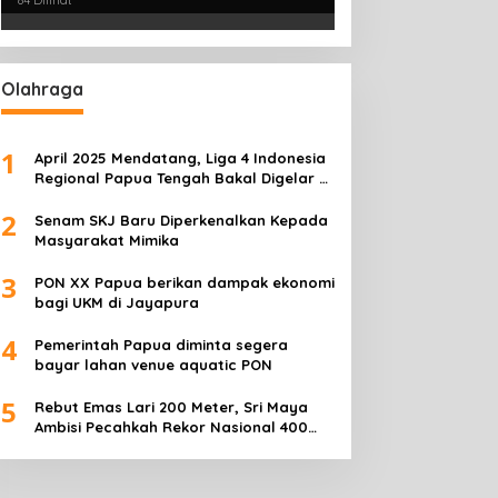
84 Dilihat
Olahraga
peedboat Terbalik
Insan Pers Tunjukkan
engangkut Mangga
Semangat Juang, Jurnalis
1
April 2025 Mendatang, Liga 4 Indonesia
erbalik Motoris Selamat
Perempuan Mimika
Regional Papua Tengah Bakal Digelar di
Meriahkan Lomba Gerak
Mimika
2
Jalan Kreasi HUT ke-81 RI
Senam SKJ Baru Diperkenalkan Kepada
Masyarakat Mimika
3
PON XX Papua berikan dampak ekonomi
bagi UKM di Jayapura
4
Pemerintah Papua diminta segera
bayar lahan venue aquatic PON
5
Rebut Emas Lari 200 Meter, Sri Maya
Ambisi Pecahkah Rekor Nasional 400
Meter