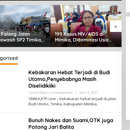
»
Palang Jalan
199 Kasus HIV/AIDS di
S
awasih SP2 Timika,
Mimika, Didominasi Usia
P
a Eksekusi Lahan
Produktif 15-34 Tahun
T
nya
gorized
Kebakaran Hebat Terjadi di Budi
Utomo,Penyebabnya Masih
Diselidikiiki
Tanah Papua
,
Uncategorized
|
April 5, 2022
O
L
TIMIKA,KTP.com – Kebakaran hebat terjadi di jalan
E
Budi Utomo, Timika, Kabupaten Mimika,
H
K
A
B
Bunuh Nakes dan Suami,OTK juga
A
R
Potong Jari Balita
T