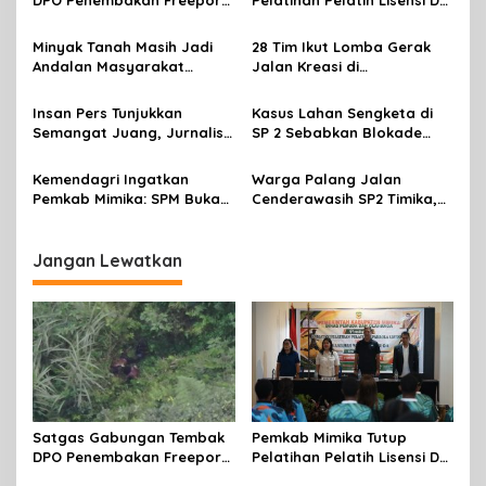
DPO Penembakan Freeport
Pelatihan Pelatih Lisensi D
i
di Tembagapura
Dan Wasit Lisensi C-2 Tahun
p
2026
Minyak Tanah Masih Jadi
28 Tim Ikut Lomba Gerak
Andalan Masyarakat
Jalan Kreasi di
o
Mimika, Pertamina Dorong
Mimika,sambut HUT RI Ke 81
s
Penambahan Kuota
Insan Pers Tunjukkan
Kasus Lahan Sengketa di
Semangat Juang, Jurnalis
SP 2 Sebabkan Blokade
Perempuan Mimika
Jalan, Begini Respon
Meriahkan Lomba Gerak
Dewan
Kemendagri Ingatkan
Warga Palang Jalan
Jalan Kreasi HUT ke-81 RI
Pemkab Mimika: SPM Bukan
Cenderawasih SP2 Timika,
Sekadar Laporan, Tapi
Rencana Eksekusi Lahan
Wujud Nyata Pelayanan
Pemicunya
Rakyat
Jangan Lewatkan
Satgas Gabungan Tembak
Pemkab Mimika Tutup
DPO Penembakan Freeport
Pelatihan Pelatih Lisensi D
di Tembagapura
Dan Wasit Lisensi C-2 Tahun