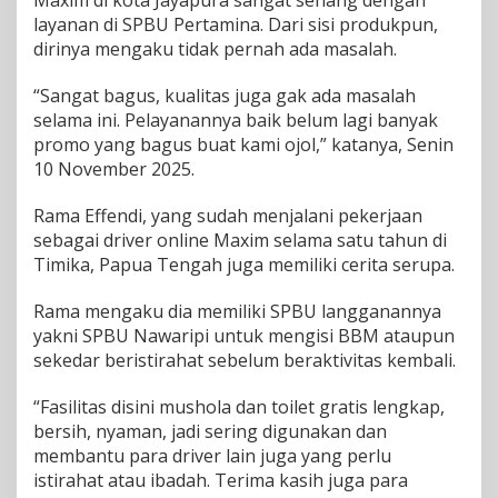
Maxim di kota Jayapura sangat senang dengan
a
layanan di SPBU Pertamina. Dari sisi produkpun,
d
dirinya mengaku tidak pernah ada masalah.
i
T
“Sangat bagus, kualitas juga gak ada masalah
e
selama ini. Pelayanannya baik belum lagi banyak
m
p
promo yang bagus buat kami ojol,” katanya, Senin
a
10 November 2025.
t
I
Rama Effendi, yang sudah menjalani pekerjaan
s
sebagai driver online Maxim selama satu tahun di
i
E
Timika, Papua Tengah juga memiliki cerita serupa.
n
e
Rama mengaku dia memiliki SPBU langganannya
r
yakni SPBU Nawaripi untuk mengisi BBM ataupun
g
sekedar beristirahat sebelum beraktivitas kembali.
i
S
e
“Fasilitas disini mushola dan toilet gratis lengkap,
b
bersih, nyaman, jadi sering digunakan dan
e
membantu para driver lain juga yang perlu
l
istirahat atau ibadah. Terima kasih juga para
u