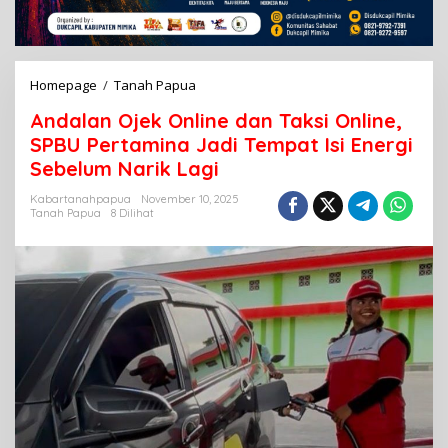
Homepage
/
Tanah Papua
A
n
Andalan Ojek Online dan Taksi Online,
d
a
SPBU Pertamina Jadi Tempat Isi Energi
l
Sebelum Narik Lagi
a
n
Kabartanahpapua
November 10, 2025
O
Tanah Papua
8 Dilihat
j
e
k
O
n
l
i
n
e
d
a
n
T