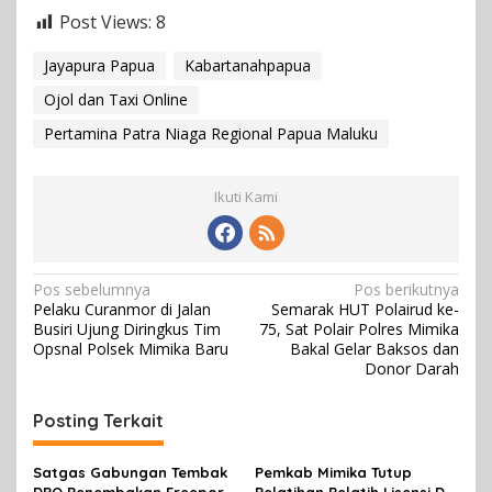
Post Views:
8
Jayapura Papua
Kabartanahpapua
Ojol dan Taxi Online
Pertamina Patra Niaga Regional Papua Maluku
Ikuti Kami
N
Pos sebelumnya
Pos berikutnya
Pelaku Curanmor di Jalan
Semarak HUT Polairud ke-
a
Busiri Ujung Diringkus Tim
75, Sat Polair Polres Mimika
v
Opsnal Polsek Mimika Baru
Bakal Gelar Baksos dan
Donor Darah
i
g
Posting Terkait
a
s
Satgas Gabungan Tembak
Pemkab Mimika Tutup