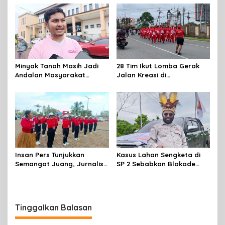
2026
Minyak Tanah Masih Jadi
28 Tim Ikut Lomba Gerak
Andalan Masyarakat
Jalan Kreasi di
Mimika, Pertamina Dorong
Mimika,sambut HUT RI Ke 81
Penambahan Kuota
Insan Pers Tunjukkan
Kasus Lahan Sengketa di
Semangat Juang, Jurnalis
SP 2 Sebabkan Blokade
Perempuan Mimika
Jalan, Begini Respon
Meriahkan Lomba Gerak
Dewan
Jalan Kreasi HUT ke-81 RI
Tinggalkan Balasan