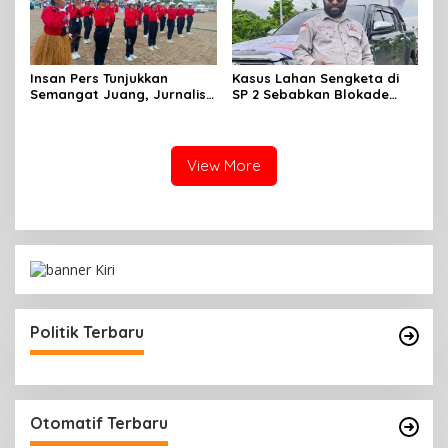
Insan Pers Tunjukkan
Kasus Lahan Sengketa di
Semangat Juang, Jurnalis
SP 2 Sebabkan Blokade
Perempuan Mimika
Jalan, Begini Respon
Meriahkan Lomba Gerak
Dewan
Jalan Kreasi HUT ke-81 RI
View More
Politik Terbaru
Otomatif Terbaru