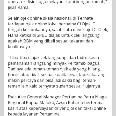
m
operator disini juga melayani kami dengan ramah,”
N
jelas Rama.
a
r
Selain ojek online skala nasional, di Ternate
i
terdapat ojek online lokal bernama Ci Ojek. Di
k
L
tengah kesibukannya, salah satu driver ojol Ci Ojek,
a
Nana ketika di SPBU diajak untuk cek langsung
g
apakah BBM yang dibeli sesuai takaran dan
i
kualitasnya.
“Tiba-tiba diajak cek langsung, dan tadi dikasih
pemahaman langsung minyak Pertamax bagus.
Tadinya ada teman-teman ojek ada yang bilang
boros atau tidak sesuai kualitasnya, tapi sekarang
makin percaya dan bisa jadi saksi bagi teman-
teman lain kalo ternyata sudah sesuai,” ujarnya.
Executive General Manager Pertamina Patra Niaga
Regional Papua Maluku, Awan Raharjo berterima
kasih atas kepercayaan driver ojol dan taksi online
kepada layanan Pertamina.