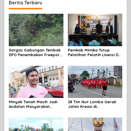
Berita Terbaru
Satgas Gabungan Tembak
Pemkab Mimika Tutup
DPO Penembakan Freeport
Pelatihan Pelatih Lisensi D
di Tembagapura
Dan Wasit Lisensi C-2 Tahun
2026
Minyak Tanah Masih Jadi
28 Tim Ikut Lomba Gerak
Andalan Masyarakat
Jalan Kreasi di
Mimika, Pertamina Dorong
Mimika,sambut HUT RI Ke 81
Penambahan Kuota