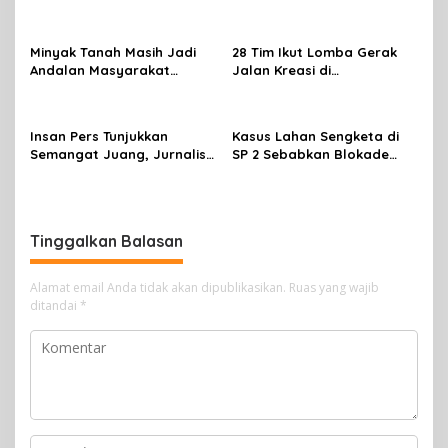
di Tembagapura
Dan Wasit Lisensi C-2 Tahun
2026
Minyak Tanah Masih Jadi
28 Tim Ikut Lomba Gerak
Andalan Masyarakat
Jalan Kreasi di
Mimika, Pertamina Dorong
Mimika,sambut HUT RI Ke 81
Penambahan Kuota
Insan Pers Tunjukkan
Kasus Lahan Sengketa di
Semangat Juang, Jurnalis
SP 2 Sebabkan Blokade
Perempuan Mimika
Jalan, Begini Respon
Meriahkan Lomba Gerak
Dewan
Jalan Kreasi HUT ke-81 RI
Tinggalkan Balasan
Alamat email Anda tidak akan dipublikasikan.
Ruas yang wajib
ditandai
*