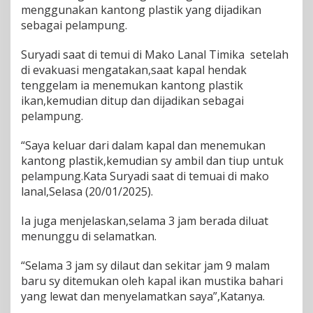
menggunakan kantong plastik yang dijadikan
L
a
sebagai pelampung.
p
o
Suryadi saat di temui di Mako Lanal Timika setelah
r
di evakuasi mengatakan,saat kapal hendak
k
tenggelam ia menemukan kantong plastik
a
n
ikan,kemudian ditup dan dijadikan sebagai
H
pelampung.
i
l
“Saya keluar dari dalam kapal dan menemukan
a
kantong plastik,kemudian sy ambil dan tiup untuk
n
g
pelampung.Kata Suryadi saat di temuai di mako
d
lanal,Selasa (20/01/2025).
i
T
Ia juga menjelaskan,selama 3 jam berada diluat
e
menunggu di selamatkan.
m
u
k
“Selama 3 jam sy dilaut dan sekitar jam 9 malam
a
baru sy ditemukan oleh kapal ikan mustika bahari
n
yang lewat dan menyelamatkan saya”,Katanya.
S
e