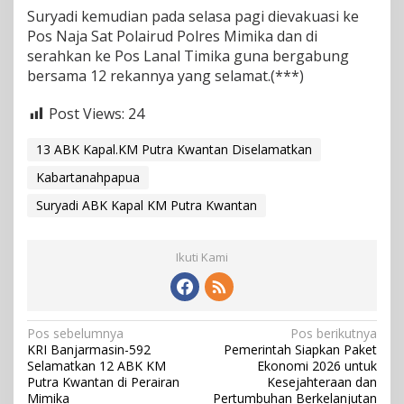
Suryadi kemudian pada selasa pagi dievakuasi ke
l
a
Pos Naja Sat Polairud Polres Mimika dan di
m
serahkan ke Pos Lanal Timika guna bergabung
a
bersama 12 rekannya yang selamat.(***)
t
,
Post Views:
24
K
a
n
13 ABK Kapal.KM Putra Kwantan Diselamatkan
t
Kabartanahpapua
o
n
Suryadi ABK Kapal KM Putra Kwantan
g
P
l
Ikuti Kami
a
s
t
i
k
N
Pos sebelumnya
Pos berikutnya
I
KRI Banjarmasin-592
Pemerintah Siapkan Paket
a
k
Selamatkan 12 ABK KM
Ekonomi 2026 untuk
a
v
Putra Kwantan di Perairan
Kesejahteraan dan
n
Mimika
Pertumbuhan Berkelanjutan