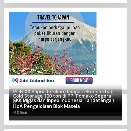
PON XX Papua berikan dampak ekonomi bagi
Cold Storage 100 ton di PPI Pomako Segera
UKM di Jayapura
SKK Migas dan Inpex Indonesia Tandatangani
Ekonomi
Direhab
130 Dilihat
HoA Pengelolaan Blok Masela
129 Dilihat
91 Dilihat