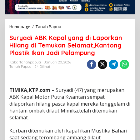
Homepage
/
Tanah Papua
S
u
Suryadi ABK Kapal yang di Laporkan
r
y
Hilang di Temukan Selamat,Kantong
a
Plastik Ikan Jadi Pelampung
d
i
Kabartanahpapua
Januari 20, 2026
A
Tanah Papua
24 Dilihat
B
K
K
a
TIMIKA,KTP.com –
Suryadi (47) yang merupakan
p
ABK Kapal Motor Putra Kwantan sempat
a
dilaporkan hilang pasca kapal mereka tenggelam di
l
hantam ombak dilaut Mimika,telah ditemukan
y
a
selamat.
n
g
Korban ditemukan oleh kapal ikan Mustika Bahari
d
saat sedang terombang ambang dilaut
i