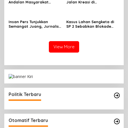
Andalan Masyarakat
Jalan Kreasi di
Mimika, Pertamina Dorong
Mimika,sambut HUT RI Ke 81
Penambahan Kuota
Insan Pers Tunjukkan
Kasus Lahan Sengketa di
Semangat Juang, Jurnalis
SP 2 Sebabkan Blokade
Perempuan Mimika
Jalan, Begini Respon
Meriahkan Lomba Gerak
Dewan
Jalan Kreasi HUT ke-81 RI
View More
Politik Terbaru
Otomatif Terbaru