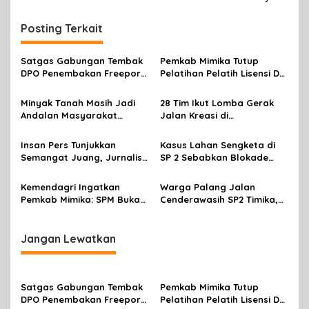
J
i
a
g
d
Posting Terkait
i
a
P
s
Satgas Gabungan Tembak
Pemkab Mimika Tutup
e
DPO Penembakan Freeport
Pelatihan Pelatih Lisensi D
l
i
di Tembagapura
Dan Wasit Lisensi C-2 Tahun
a
p
2026
m
Minyak Tanah Masih Jadi
28 Tim Ikut Lomba Gerak
p
Andalan Masyarakat
Jalan Kreasi di
o
u
Mimika, Pertamina Dorong
Mimika,sambut HUT RI Ke 81
s
n
Penambahan Kuota
Insan Pers Tunjukkan
Kasus Lahan Sengketa di
g
Semangat Juang, Jurnalis
SP 2 Sebabkan Blokade
Perempuan Mimika
Jalan, Begini Respon
Meriahkan Lomba Gerak
Dewan
Kemendagri Ingatkan
Warga Palang Jalan
Jalan Kreasi HUT ke-81 RI
Pemkab Mimika: SPM Bukan
Cenderawasih SP2 Timika,
Sekadar Laporan, Tapi
Rencana Eksekusi Lahan
Wujud Nyata Pelayanan
Pemicunya
Rakyat
Jangan Lewatkan
Satgas Gabungan Tembak
Pemkab Mimika Tutup
DPO Penembakan Freeport
Pelatihan Pelatih Lisensi D