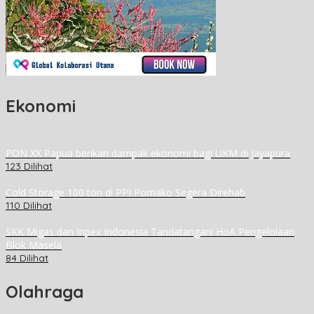
Ekonomi
PON XX Papua berikan dampak ekonomi bagi UKM di Jayapura
123 Dilihat
Cold Storage 100 ton di PPI Pomako Segera Direhab
110 Dilihat
SKK Migas dan Inpex Indonesia Tandatangani HoA Pengelolaan
Blok Masela
84 Dilihat
Olahraga