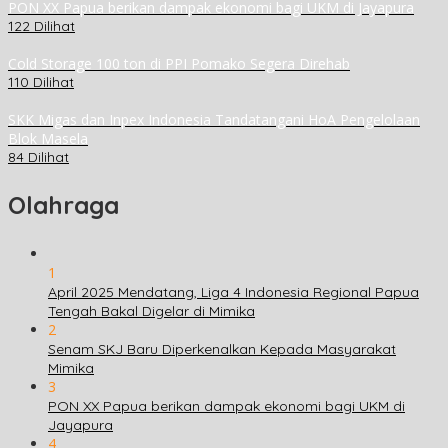
PON XX Papua berikan dampak ekonomi bagi UKM di Jayapura
122 Dilihat
Cold Storage 100 ton di PPI Pomako Segera Direhab
110 Dilihat
SKK Migas dan Inpex Indonesia Tandatangani HoA Pengelolaan
Blok Masela
84 Dilihat
Olahraga
1
April 2025 Mendatang, Liga 4 Indonesia Regional Papua
Tengah Bakal Digelar di Mimika
2
Senam SKJ Baru Diperkenalkan Kepada Masyarakat
Mimika
3
PON XX Papua berikan dampak ekonomi bagi UKM di
Jayapura
4