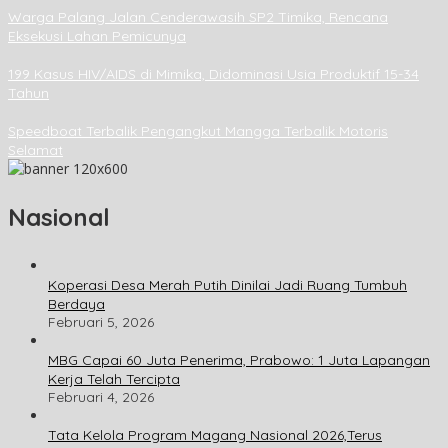
Warga Palang Jalan Cenderawasih SP2 Timika, Rencana
Eksekusi Lahan Pemicunya
199 Kasus HIV/AIDS di Mimika, Didominasi Usia Produktif 15-34
Tahun
Speedboat Terbalik Pengangkut Mangga Terbalik Motoris
Selamat
Nasional
Koperasi Desa Merah Putih Dinilai Jadi Ruang Tumbuh
Berdaya
Februari 5, 2026
MBG Capai 60 Juta Penerima, Prabowo: 1 Juta Lapangan
Kerja Telah Tercipta
Februari 4, 2026
Tata Kelola Program Magang Nasional 2026,Terus