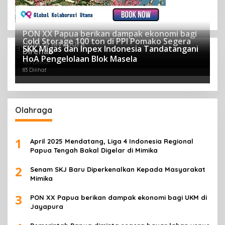
PON XX Papua berikan dampak ekonomi bagi
Cold Storage 100 ton di PPI Pomako Segera
UKM di Jayapura
SKK Migas dan Inpex Indonesia Tandatangani
Ekonomi
Direhab
120 Dilihat
HoA Pengelolaan Blok Masela
105 Dilihat
83 Dilihat
Olahraga
1
April 2025 Mendatang, Liga 4 Indonesia Regional
Papua Tengah Bakal Digelar di Mimika
2
Senam SKJ Baru Diperkenalkan Kepada Masyarakat
Mimika
3
PON XX Papua berikan dampak ekonomi bagi UKM di
Jayapura