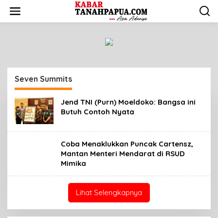
L
e
w
a
t
i
k
e
k
Seven Summits
o
n
t
Jend TNI (Purn) Moeldoko: Bangsa ini
e
Butuh Contoh Nyata
n
Coba Menaklukkan Puncak Cartensz,
Mantan Menteri Mendarat di RSUD
Mimika
Lihat Selengkapnya