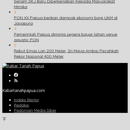
Senam SKJ Baru Diperkenalkan Kepada Masyarakat
Mimika
3
PON XX Papua berikan dampak ekonomi bagi UKM di
Jayapura
4
Pemerintah Papua diminta segera bayar lahan venue
aquatic PON
5
Rebut Emas Lari 200 Meter, Sri Maya Ambisi Pecahkah
Rekor Nasional 400 Meter
Kabartanahpapua.com
Indeks Berita
Redaksi
Pedoman Media Siber