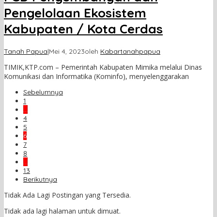
Pengelolaan Ekosistem
Kabupaten / Kota Cerdas
Tanah Papua
|
Mei 4, 2023
oleh
Kabartanahpapua
TIMIK,KTP.com – Pemerintah Kabupaten Mimika melalui Dinas
Komunikasi dan Informatika (Kominfo), menyelenggarakan
Sebelumnya
1
…
4
5
6
7
8
…
13
Berikutnya
Tidak Ada Lagi Postingan yang Tersedia.
Tidak ada lagi halaman untuk dimuat.