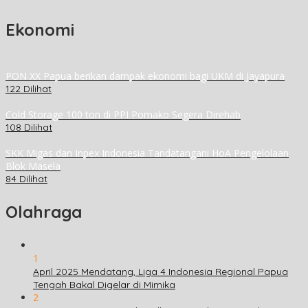
Ekonomi
PON XX Papua berikan dampak ekonomi bagi UKM di Jayapura
122 Dilihat
Cold Storage 100 ton di PPI Pomako Segera Direhab
108 Dilihat
SKK Migas dan Inpex Indonesia Tandatangani HoA Pengelolaan
Blok Masela
84 Dilihat
Olahraga
1
April 2025 Mendatang, Liga 4 Indonesia Regional Papua
Tengah Bakal Digelar di Mimika
2