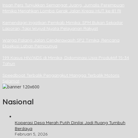
Insan Pers Tunjukkan Semangat Juang, Jurnalis Perempuan
Mimika Meriahkan Lomba Gerak Jalan Kreasi HUT ke-81 RI
Kemendagri Ingatkan Pemkab Mimika: SPM Bukan Sekadar
Laporan, Tapi Wujud Nyata Pelayanan Rakyat
Warga Palang Jalan Cenderawasih SP2 Timika, Rencana
Eksekusi Lahan Pemicunya
199 Kasus HIV/AIDS di Mimika, Didominasi Usia Produktif 15-34
Tahun
Speedboat Terbalik Pengangkut Mangga Terbalik Motoris
Selamat
Nasional
Koperasi Desa Merah Putih Dinilai Jadi Ruang Tumbuh
Berdaya
Februari 5, 2026