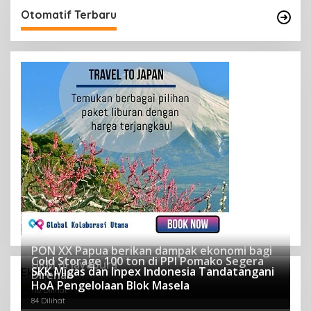
Otomatif Terbaru
PON XX Papua berikan dampak ekonomi bagi
Cold Storage 100 ton di PPI Pomako Segera
UKM di Jayapura
SKK Migas dan Inpex Indonesia Tandatangani
Ekonomi
Direhab
122 Dilihat
HoA Pengelolaan Blok Masela
110 Dilihat
84 Dilihat