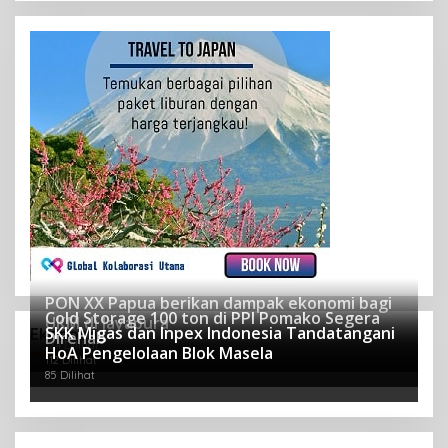
PON XX Papua berikan dampak ekonomi bagi
Cold Storage 100 ton di PPI Pomako Segera
UKM di Jayapura
SKK Migas dan Inpex Indonesia Tandatangani
Ekonomi
Direhab
124 Dilihat
HoA Pengelolaan Blok Masela
112 Dilihat
85 Dilihat