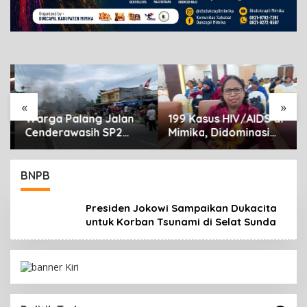
Desember 23, 2018
«
»
Warga Palang Jalan
199 Kasus HIV/AIDS di
Cenderawasih SP2
Mimika, Didominasi
Timika, Rencana
Usia Produktif 15-34
Eksekusi Lahan
Tahun
Pemicunya
BNPB
Presiden Jokowi Sampaikan Dukacita
untuk Korban Tsunami di Selat Sunda