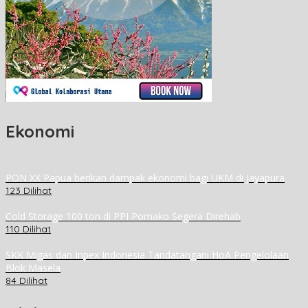
Ekonomi
PON XX Papua berikan dampak ekonomi bagi UKM di Jayapura
123 Dilihat
Cold Storage 100 ton di PPI Pomako Segera Direhab
110 Dilihat
SKK Migas dan Inpex Indonesia Tandatangani HoA Pengelolaan
Blok Masela
84 Dilihat