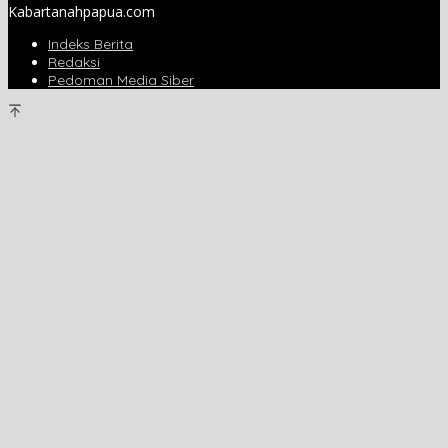
Kabartanahpapua.com
Indeks Berita
Redaksi
Pedoman Media Siber