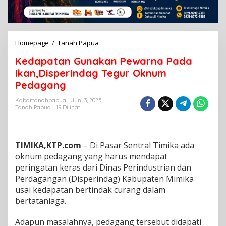
Homepage
/
Tanah Papua
K
e
Kedapatan Gunakan Pewarna Pada
d
a
Ikan,Disperindag Tegur Oknum
p
Pedagang
a
t
Kabartanahpapua
Juni 3, 2025
a
Tanah Papua
19 Dilihat
n
G
u
n
TIMIKA,KTP.com
– Di Pasar Sentral Timika ada
a
oknum pedagang yang harus mendapat
k
peringatan keras dari Dinas Perindustrian dan
a
Perdagangan (Disperindag) Kabupaten Mimika
n
P
usai kedapatan bertindak curang dalam
e
bertataniaga.
w
a
Adapun masalahnya, pedagang tersebut didapati
r