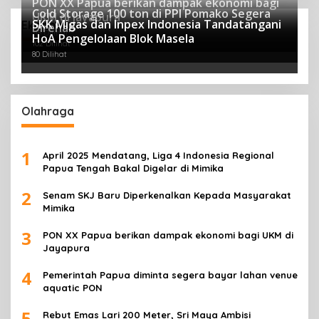
PON XX Papua berikan dampak ekonomi bagi
Cold Storage 100 ton di PPI Pomako Segera
UKM di Jayapura
SKK Migas dan Inpex Indonesia Tandatangani
Ekonomi
Direhab
118 Dilihat
HoA Pengelolaan Blok Masela
102 Dilihat
80 Dilihat
Olahraga
1
April 2025 Mendatang, Liga 4 Indonesia Regional
Papua Tengah Bakal Digelar di Mimika
2
Senam SKJ Baru Diperkenalkan Kepada Masyarakat
Mimika
3
PON XX Papua berikan dampak ekonomi bagi UKM di
Jayapura
4
Pemerintah Papua diminta segera bayar lahan venue
aquatic PON
5
Rebut Emas Lari 200 Meter, Sri Maya Ambisi