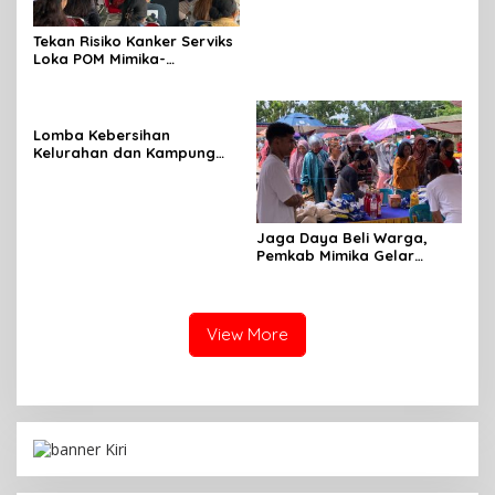
Tekan Risiko Kanker Serviks
Loka POM Mimika-
Tuntaskan Vaksinasi HPV
Bagi 300 Perempuan
Lomba Kebersihan
Kelurahan dan Kampung
Resmi Dibuka Sambut HUT
RI, Distrik Mimika Baru Ajak
Warga Ubah Kebiasaan
Buang Sampah
Jaga Daya Beli Warga,
Pemkab Mimika Gelar
Operasi Pangan Murah
View More