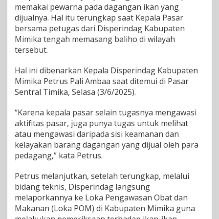
memakai pewarna pada dagangan ikan yang
n
a
dijualnya. Hal itu terungkap saat Kepala Pasar
P
bersama petugas dari Disperindag Kabupaten
a
Mimika tengah memasang baliho di wilayah
d
tersebut.
a
I
k
Hal ini dibenarkan Kepala Disperindag Kabupaten
a
Mimika Petrus Pali Ambaa saat ditemui di Pasar
n
Sentral Timika, Selasa (3/6/2025).
,
D
“Karena kepala pasar selain tugasnya mengawasi
i
s
aktifitas pasar, juga punya tugas untuk melihat
p
atau mengawasi daripada sisi keamanan dan
e
kelayakan barang dagangan yang dijual oleh para
r
pedagang,” kata Petrus.
i
n
d
Petrus melanjutkan, setelah terungkap, melalui
a
bidang teknis, Disperindag langsung
g
melaporkannya ke Loka Pengawasan Obat dan
T
Makanan (Loka POM) di Kabupaten Mimika guna
e
g