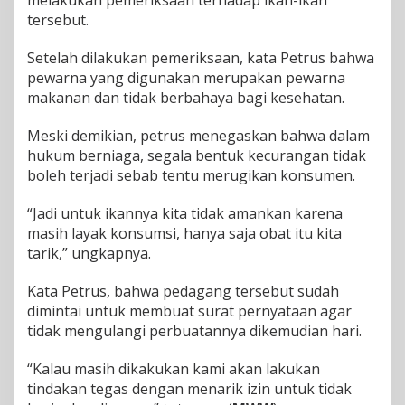
melakukan pemeriksaan terhadap ikan-ikan
u
tersebut.
r
O
Setelah dilakukan pemeriksaan, kata Petrus bahwa
k
pewarna yang digunakan merupakan pewarna
n
makanan dan tidak berbahaya bagi kesehatan.
u
m
P
Meski demikian, petrus menegaskan bahwa dalam
e
hukum berniaga, segala bentuk kecurangan tidak
d
boleh terjadi sebab tentu merugikan konsumen.
a
g
a
“Jadi untuk ikannya kita tidak amankan karena
n
masih layak konsumsi, hanya saja obat itu kita
g
tarik,” ungkapnya.
Kata Petrus, bahwa pedagang tersebut sudah
dimintai untuk membuat surat pernyataan agar
tidak mengulangi perbuatannya dikemudian hari.
“Kalau masih dikakukan kami akan lakukan
tindakan tegas dengan menarik izin untuk tidak