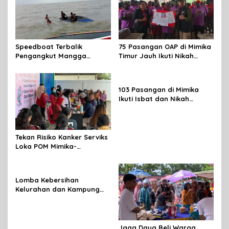
Speedboat Terbalik
75 Pasangan OAP di Mimika
Pengangkut Mangga
Timur Jauh Ikuti Nikah
Terbalik Motoris Selamat
Massal
103 Pasangan di Mimika
Ikuti Isbat dan Nikah
Massal Menyambut HUT RI
Tekan Risiko Kanker Serviks
Loka POM Mimika-
Tuntaskan Vaksinasi HPV
Bagi 300 Perempuan
Lomba Kebersihan
Kelurahan dan Kampung
Resmi Dibuka Sambut HUT
RI, Distrik Mimika Baru Ajak
Warga Ubah Kebiasaan
Buang Sampah
Jaga Daya Beli Warga,