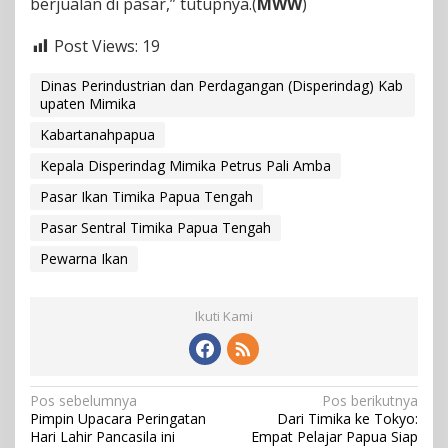
berjualan di pasar,” tutupnya.(
MWW
)
Post Views:
19
Dinas Perindustrian dan Perdagangan (Disperindag) Kab
upaten Mimika
Kabartanahpapua
Kepala Disperindag Mimika Petrus Pali Amba
Pasar Ikan Timika Papua Tengah
Pasar Sentral Timika Papua Tengah
Pewarna Ikan
Ikuti Kami
N
Pos sebelumnya
Pos berikutnya
Pimpin Upacara Peringatan
Dari Timika ke Tokyo:
a
Hari Lahir Pancasila ini
Empat Pelajar Papua Siap