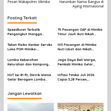
v
Pesan Wakapolres Mimika
Harumkan Nama Bangsa di
Ajang Internasional
i
g
Posting Terkait
a
s
Speedboat Terbalik
75 Pasangan OAP di Mimika
Pengangkut Mangga
Timur Jauh Ikuti Nikah
i
Terbalik Motoris Selamat
Massal
p
Tekan Risiko Kanker Serviks
103 Pasangan di Mimika
Loka POM Mimika-
Ikuti Isbat dan Nikah
o
Tuntaskan Vaksinasi HPV
Massal Menyambut HUT RI
s
Bagi 300 Perempuan
Lomba Kebersihan
Jaga Daya Beli Warga,
Kelurahan dan Kampung
Pemkab Mimika Gelar
Resmi Dibuka Sambut HUT
Operasi Pangan Murah
RI, Distrik Mimika Baru Ajak
HUT ke-81 RI, Distrik Wania
Inflasi Timika Juli 2026
Warga Ubah Kebiasaan
Gelar Beragam Lomba
Capai 3,28 Persen,
Buang Sampah
untuk Perkuat
Transportasi dan
Kebersamaan
Perawatan Pribadi Jadi
Penyumbang Utama
Jangan Lewatkan