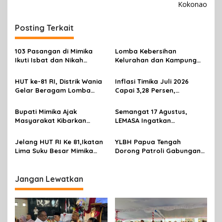
Kokonao
i
g
Posting Terkait
a
s
103 Pasangan di Mimika
Lomba Kebersihan
Ikuti Isbat dan Nikah
Kelurahan dan Kampung
i
Massal Menyambut HUT RI
Resmi Dibuka Sambut HUT
p
RI, Distrik Mimika Baru Ajak
HUT ke-81 RI, Distrik Wania
Inflasi Timika Juli 2026
Warga Ubah Kebiasaan
Gelar Beragam Lomba
Capai 3,28 Persen,
o
Buang Sampah
untuk Perkuat
Transportasi dan
s
Kebersamaan
Perawatan Pribadi Jadi
Bupati Mimika Ajak
Semangat 17 Agustus,
Penyumbang Utama
Masyarakat Kibarkan
LEMASA Ingatkan
Merah Putih Sepanjang
Pentingnya Jaga
Agustus 2026
Kamtibmas di Timika
Jelang HUT RI Ke 81,Ikatan
YLBH Papua Tengah
Lima Suku Besar Mimika
Dorong Patroli Gabungan
Serukan Masyarajat Jaga
Tekan Kriminalitas di Mimika
Kamtibmas
Jangan Lewatkan