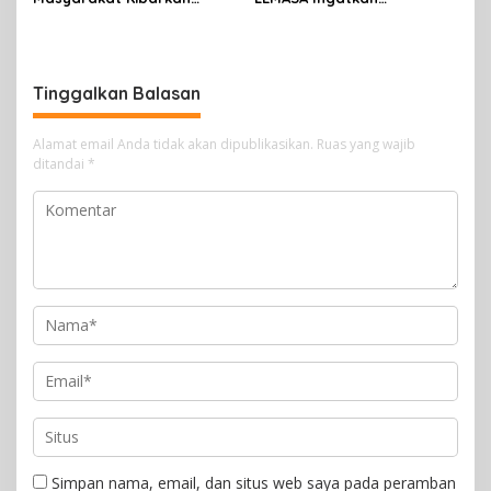
Merah Putih Sepanjang
Pentingnya Jaga
Agustus 2026
Kamtibmas di Timika
Tinggalkan Balasan
Alamat email Anda tidak akan dipublikasikan.
Ruas yang wajib
ditandai
*
Simpan nama, email, dan situs web saya pada peramban