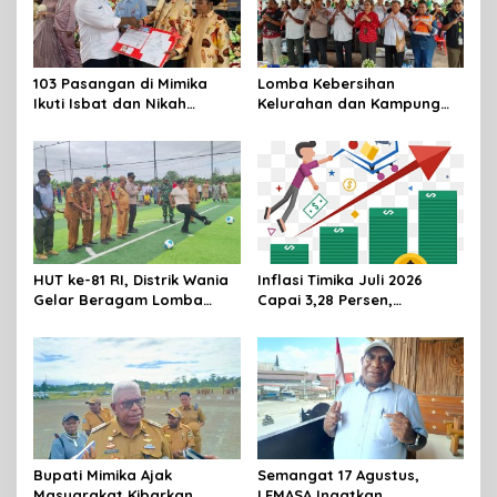
103 Pasangan di Mimika
Lomba Kebersihan
Ikuti Isbat dan Nikah
Kelurahan dan Kampung
Massal Menyambut HUT RI
Resmi Dibuka Sambut HUT
RI, Distrik Mimika Baru Ajak
Warga Ubah Kebiasaan
Buang Sampah
HUT ke-81 RI, Distrik Wania
Inflasi Timika Juli 2026
Gelar Beragam Lomba
Capai 3,28 Persen,
untuk Perkuat
Transportasi dan
Kebersamaan
Perawatan Pribadi Jadi
Penyumbang Utama
Bupati Mimika Ajak
Semangat 17 Agustus,
Masyarakat Kibarkan
LEMASA Ingatkan