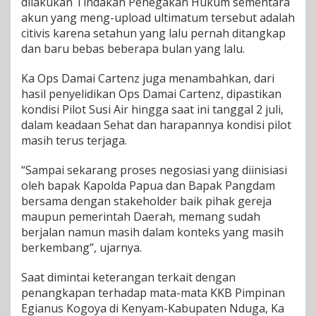
dilakukan Tindakan Penegakan Hukum sementara
P
i
akun yang meng-upload ultimatum tersebut adalah
l
citivis karena setahun yang lalu pernah ditangkap
o
dan baru bebas beberapa bulan yang lalu.
t
H
Ka Ops Damai Cartenz juga menambahkan, dari
a
n
hasil penyelidikan Ops Damai Cartenz, dipastikan
y
kondisi Pilot Susi Air hingga saat ini tanggal 2 juli,
a
dalam keadaan Sehat dan harapannya kondisi pilot
M
masih terus terjaga.
e
n
c
“Sampai sekarang proses negosiasi yang diinisiasi
a
oleh bapak Kapolda Papua dan Bapak Pangdam
r
bersama dengan stakeholder baik pihak gereja
i
maupun pemerintah Daerah, memang sudah
S
e
berjalan namun masih dalam konteks yang masih
n
berkembang”, ujarnya.
s
a
Saat dimintai keterangan terkait dengan
s
penangkapan terhadap mata-mata KKB Pimpinan
i
Egianus Kogoya di Kenyam-Kabupaten Nduga, Ka