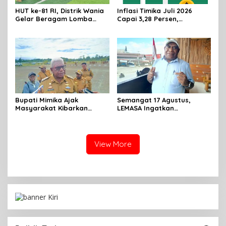
HUT ke-81 RI, Distrik Wania
Inflasi Timika Juli 2026
Gelar Beragam Lomba
Capai 3,28 Persen,
untuk Perkuat
Transportasi dan
Kebersamaan
Perawatan Pribadi Jadi
Penyumbang Utama
Bupati Mimika Ajak
Semangat 17 Agustus,
Masyarakat Kibarkan
LEMASA Ingatkan
Merah Putih Sepanjang
Pentingnya Jaga
Agustus 2026
Kamtibmas di Timika
View More