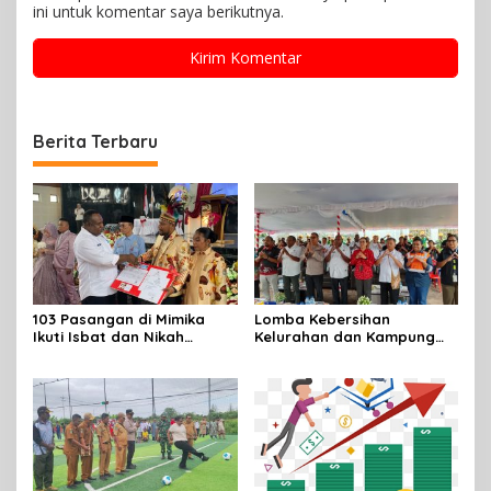
ini untuk komentar saya berikutnya.
Berita Terbaru
103 Pasangan di Mimika
Lomba Kebersihan
Ikuti Isbat dan Nikah
Kelurahan dan Kampung
Massal Menyambut HUT RI
Resmi Dibuka Sambut HUT
RI, Distrik Mimika Baru Ajak
Warga Ubah Kebiasaan
Buang Sampah