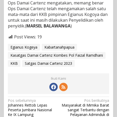
Ops Damai Cartenz mengatakan, memang benar
Ops Damai Cartenz telah mengamakan salah satu
mata-mata dari KKB pimpinan Egianus Kogoya dan
untuk saat ini masih dilakukan Penyelidikan oleh
penyidik.(
MARSEL BALAWANGA
)
Post Views:
19
Egianus Kogeya
Kabartanahpapua
Kasatgas Damai Cartenz Kombes Pol Faizal Ramdhani
KKB
Satgas Damai Cartenz 2023
Ikuti Kami
N
Pos sebelumnya
Pos berikutnya
Johannes Rettob Lepas
Masyarakat di Mimika Barat
a
Peserta Jumbara Nasional
sangat Terbantu dengan
v
Ke IX Lampung
Pelayanan Adminduk di