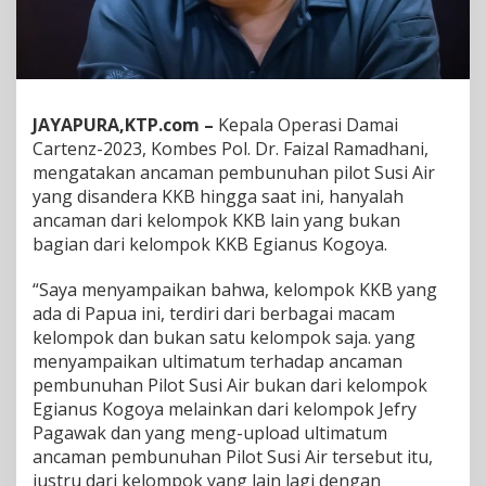
d
i
s
i
P
i
JAYAPURA,KTP.com –
Kepala Operasi Damai
l
Cartenz-2023, Kombes Pol. Dr. Faizal Ramadhani,
o
mengatakan ancaman pembunuhan pilot Susi Air
t
S
yang disandera KKB hingga saat ini, hanyalah
u
ancaman dari kelompok KKB lain yang bukan
s
bagian dari kelompok KKB Egianus Kogoya.
i
A
“Saya menyampaikan bahwa, kelompok KKB yang
i
r
ada di Papua ini, terdiri dari berbagai macam
D
kelompok dan bukan satu kelompok saja. yang
i
menyampaikan ultimatum terhadap ancaman
p
pembunuhan Pilot Susi Air bukan dari kelompok
a
Egianus Kogoya melainkan dari kelompok Jefry
s
t
Pagawak dan yang meng-upload ultimatum
i
ancaman pembunuhan Pilot Susi Air tersebut itu,
k
justru dari kelompok yang lain lagi dengan
a