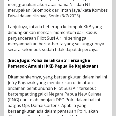
menggunakan akun atas nama NT dan NT
n
S
merupakan Kelompok dari Intan Jaya.”kata Kombes
e
Faisal dalam rilisnya, Senin (3/7/2023).
h
a
Lanjutnya, ini ada beberapa kelompok KKB yang
t
dimungkinkan mencari momentum dari kasus
.
A
penyanderaan Pilot Susi Air ini sehingga
n
menyampaikan berita-berita yang sesungguhnya
c
secara kelompok sudah tidak dapat di percaya.
a
m
(
Baca Juga: Polisi Serahkan 3 Tersangka
a
n
Pemasok Amunisi KKB Papua Ke Kejaksaan)
P
e
Ditambahkannya, yang bersangkutan dalam hal ini
m
Jefry Pagawak yang memberikan ultimatum
b
ancaman pembunuhan Pilot Susi Air tersebut
u
n
bertempat tinggal di Negara Papua New Guinea
u
(PNG) dan telah menjadi DPO Polri dalam hal ini
h
Satgas Ops Damai Cartenz. Apabila yang
a
bersangkutan ada dalam pantauan Polri, akan
n