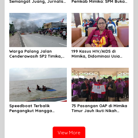
Semangat Juang, Jurnalis
Pemkab Mimika: SPM Bukan
Perempuan Mimika
Sekadar Laporan, Tapi
Meriahkan Lomba Gerak
Wujud Nyata Pelayanan
Jalan Kreasi HUT ke-81 RI
Rakyat
Warga Palang Jalan
199 Kasus HIV/AIDS di
Cenderawasih SP2 Timika,
Mimika, Didominasi Usia
Rencana Eksekusi Lahan
Produktif 15-34 Tahun
Pemicunya
Speedboat Terbalik
75 Pasangan OAP di Mimika
Pengangkut Mangga
Timur Jauh Ikuti Nikah
Terbalik Motoris Selamat
Massal
View More