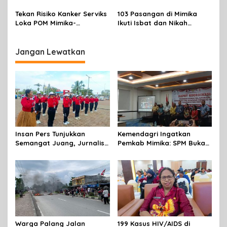
Terbalik Motoris Selamat
Massal
Tekan Risiko Kanker Serviks
103 Pasangan di Mimika
Loka POM Mimika-
Ikuti Isbat dan Nikah
Tuntaskan Vaksinasi HPV
Massal Menyambut HUT RI
Bagi 300 Perempuan
Jangan Lewatkan
Insan Pers Tunjukkan
Kemendagri Ingatkan
Semangat Juang, Jurnalis
Pemkab Mimika: SPM Bukan
Perempuan Mimika
Sekadar Laporan, Tapi
Meriahkan Lomba Gerak
Wujud Nyata Pelayanan
Jalan Kreasi HUT ke-81 RI
Rakyat
Warga Palang Jalan
199 Kasus HIV/AIDS di