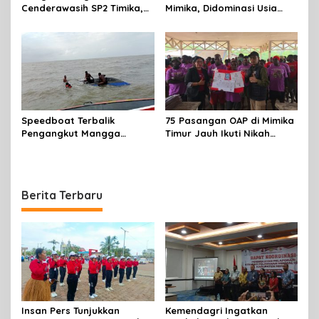
Cenderawasih SP2 Timika,
Mimika, Didominasi Usia
Rencana Eksekusi Lahan
Produktif 15-34 Tahun
Pemicunya
Speedboat Terbalik
75 Pasangan OAP di Mimika
Pengangkut Mangga
Timur Jauh Ikuti Nikah
Terbalik Motoris Selamat
Massal
Berita Terbaru
Insan Pers Tunjukkan
Kemendagri Ingatkan