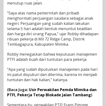
menutup ruas jalan.
a
n
“Saya atas nama pemerintah dan pribadi
g
B
menghormati perjuangan saudara sebagai anak
e
negeri. Perjuangan yang sudah kalian lakukan
r
selama 5 hari adalah bentuk menuntut keadilan
a
dan harga diri orang Papua,” ujar Robby dihadapan
k
h
ribuan pekerja di Mil 72 Ridge Camp, Distrik
i
Tembagapura, Kabupaten Mimika.
r
Robby menegaskan bahwa keputusan manajemen
PTFI adalah buah dari tuntutan para pekerja.
“Apa yang sudah diputuskan manajemen pada hari
ini patut disyukuri dan diterima, karena ini menjadi
tuntutan dan hak kalian,” katanya.
(Baca Juga:
Usir Perwakilan Pemda Mimika dan
PTFI, Pekerja Tetap Blokade Jalan Tambang
)
Sementara itu, perwakilan PTFI Frans Pigome