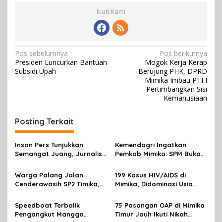
Ikuti Kami
N
Pos sebelumnya
Pos berikutnya
Presiden Luncurkan Bantuan
Mogok Kerja Kerap
a
Subsidi Upah
Berujung PHK, DPRD
v
Mimika Imbau PTFI
Pertimbangkan Sisi
i
Kemanusiaan
g
Posting Terkait
a
s
Insan Pers Tunjukkan
Kemendagri Ingatkan
i
Semangat Juang, Jurnalis
Pemkab Mimika: SPM Bukan
p
Perempuan Mimika
Sekadar Laporan, Tapi
Meriahkan Lomba Gerak
Wujud Nyata Pelayanan
Warga Palang Jalan
199 Kasus HIV/AIDS di
o
Jalan Kreasi HUT ke-81 RI
Rakyat
Cenderawasih SP2 Timika,
Mimika, Didominasi Usia
s
Rencana Eksekusi Lahan
Produktif 15-34 Tahun
Pemicunya
Speedboat Terbalik
75 Pasangan OAP di Mimika
Pengangkut Mangga
Timur Jauh Ikuti Nikah