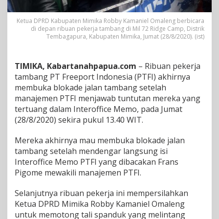
e
m
Ketua DPRD Kabupaten Mimika Robby Kamaniel Omaleng berbicara
e
di depan ribuan pekerja tambang di Mil 72 Ridge Camp, Distrik
n
Tembagapura, Kabupaten Mimika, Jumat (28/8/2020). (ist)
P
T
F
TIMIKA, Kabartanahpapua.com
– Ribuan pekerja
I
tambang PT Freeport Indonesia (PTFI) akhirnya
,
membuka blokade jalan tambang setelah
B
l
manajemen PTFI menjawab tuntutan mereka yang
o
tertuang dalam Interoffice Memo, pada Jumat
k
(28/8/2020) sekira pukul 13.40 WIT.
a
d
Mereka akhirnya mau membuka blokade jalan
e
J
tambang setelah mendengar langsung isi
a
Interoffice Memo PTFI yang dibacakan Frans
l
Pigome mewakili manajemen PTFI.
a
n
Selanjutnya ribuan pekerja ini mempersilahkan
T
a
Ketua DPRD Mimika Robby Kamaniel Omaleng
m
untuk memotong tali spanduk yang melintang
b