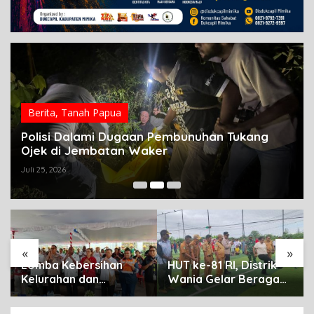
Berita
,
Tanah Papua
Polisi Dalami Dugaan Pembunuhan Tukang
Ojek di Jembatan Waker
Juli 25, 2026
«
»
Lomba Kebersihan
HUT ke-81 RI, Distrik
Kelurahan dan
Wania Gelar Beragam
Kampung Resmi
Lomba untuk Perkuat
Dibuka Sambut HUT RI,
Kebersamaan