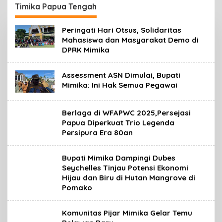
Distrik Mimika Baru
Timika Papua Tengah
Ajak Warga Ubah
Kebiasaan Buang
Peringati Hari Otsus, Solidaritas
Sampah
Mahasiswa dan Masyarakat Demo di
DPRK Mimika
Assessment ASN Dimulai, Bupati
Mimika: Ini Hak Semua Pegawai
Berlaga di WFAPWC 2025,Persejasi
Papua Diperkuat Trio Legenda
Persipura Era 80an
Bupati Mimika Dampingi Dubes
Seychelles Tinjau Potensi Ekonomi
Hijau dan Biru di Hutan Mangrove di
Pomako
Komunitas Pijar Mimika Gelar Temu