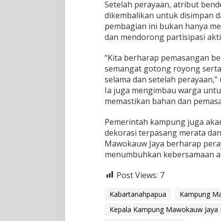
Setelah perayaan, atribut ben
g
dikembalikan untuk disimpan d
H
U
pembagian ini bukan hanya me
T
dan mendorong partisipasi akt
R
I
“Kita berharap pemasangan be
k
semangat gotong royong serta
e
-
selama dan setelah perayaan,” 
8
Ia juga mengimbau warga untu
0
memastikan bahan dan pemasan
Pemerintah kampung juga aka
dekorasi terpasang merata dan
Mawokauw Jaya berharap peray
menumbuhkan kebersamaan an
Post Views:
7
Kabartanahpapua
Kampung Maw
Kepala Kampung Mawokauw Jaya E