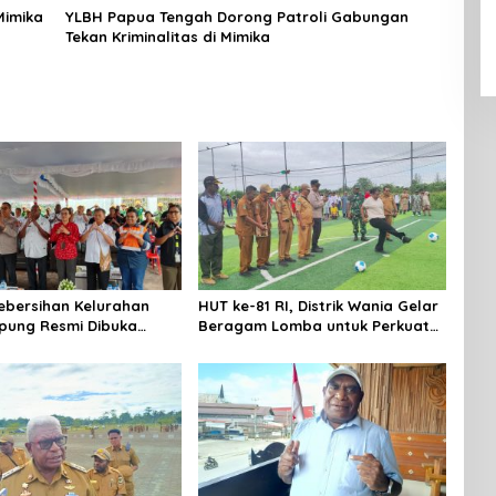
Mimika
YLBH Papua Tengah Dorong Patroli Gabungan
Tekan Kriminalitas di Mimika
bersihan Kelurahan
HUT ke-81 RI, Distrik Wania Gelar
pung Resmi Dibuka
Beragam Lomba untuk Perkuat
UT RI, Distrik Mimika
Kebersamaan
k Warga Ubah
an Buang Sampah