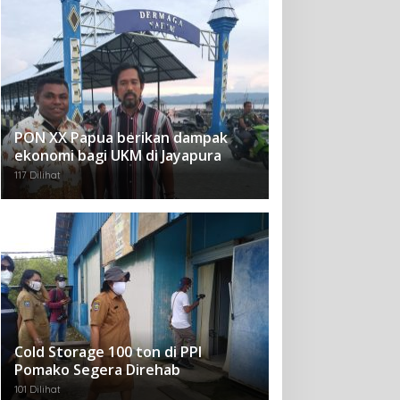
PON XX Papua berikan dampak
ekonomi bagi UKM di Jayapura
117 Dilihat
Cold Storage 100 ton di PPI
Pomako Segera Direhab
101 Dilihat