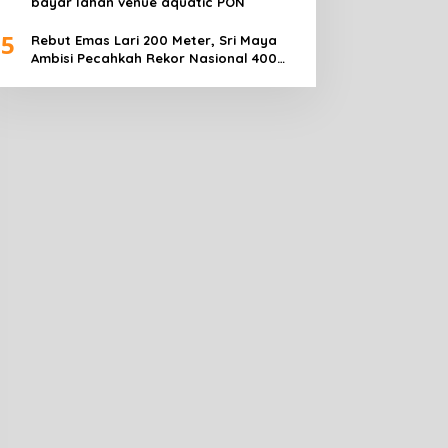
bayar lahan venue aquatic PON
5
Rebut Emas Lari 200 Meter, Sri Maya
Ambisi Pecahkah Rekor Nasional 400
Meter