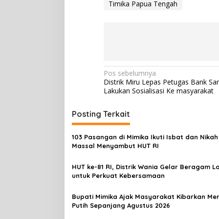
Timika Papua Tengah
N
Pos sebelumnya
Distrik Miru Lepas Petugas Bank S
a
Lakukan Sosialisasi Ke masyarakat
v
i
Posting Terkait
g
103 Pasangan di Mimika Ikuti Isbat dan Nikah
a
Massal Menyambut HUT RI
s
HUT ke-81 RI, Distrik Wania Gelar Beragam 
i
untuk Perkuat Kebersamaan
p
o
Bupati Mimika Ajak Masyarakat Kibarkan Me
Putih Sepanjang Agustus 2026
s