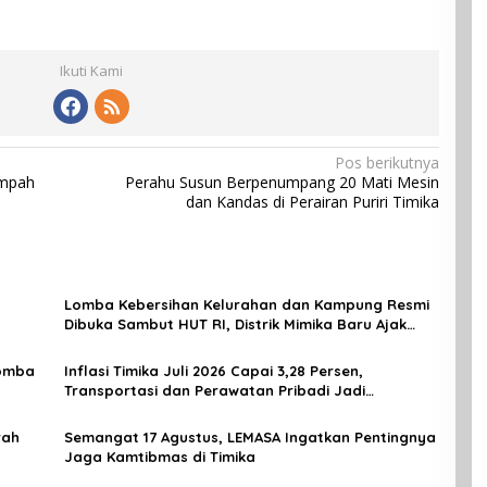
Ikuti Kami
Pos berikutnya
ampah
Perahu Susun Berpenumpang 20 Mati Mesin
dan Kandas di Perairan Puriri Timika
Lomba Kebersihan Kelurahan dan Kampung Resmi
Dibuka Sambut HUT RI, Distrik Mimika Baru Ajak
Warga Ubah Kebiasaan Buang Sampah
Lomba
Inflasi Timika Juli 2026 Capai 3,28 Persen,
Transportasi dan Perawatan Pribadi Jadi
Penyumbang Utama
rah
Semangat 17 Agustus, LEMASA Ingatkan Pentingnya
Jaga Kamtibmas di Timika