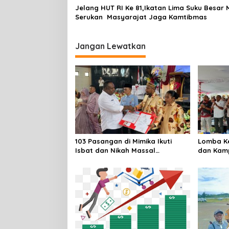
Jelang HUT RI Ke 81,Ikatan Lima Suku Besar 
Serukan Masyarajat Jaga Kamtibmas
Jangan Lewatkan
103 Pasangan di Mimika Ikuti
Lomba Ke
Isbat dan Nikah Massal
dan Kam
Menyambut HUT RI
Sambut H
Baru Aja
Kebiasa