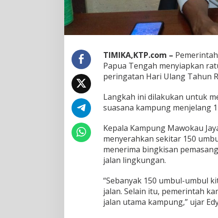
e
n
d
e
r
a
TIMIKA,KTP.com –
Pemerintah
d
Papua Tengah menyiapkan rat
a
n
peringatan Hari Ulang Tahun R
U
m
Langkah ini dilakukan untuk
b
suasana kampung menjelang 17
u
l
Kepala Kampung Mawokau Jaya,
-
u
menyerahkan sekitar 150 umbul
m
menerima bingkisan pemasangan
b
jalan lingkungan.
u
l
“Sebanyak 150 umbul-umbul kit
J
e
jalan. Selain itu, pemerintah
l
jalan utama kampung,” ujar Edy
a
n