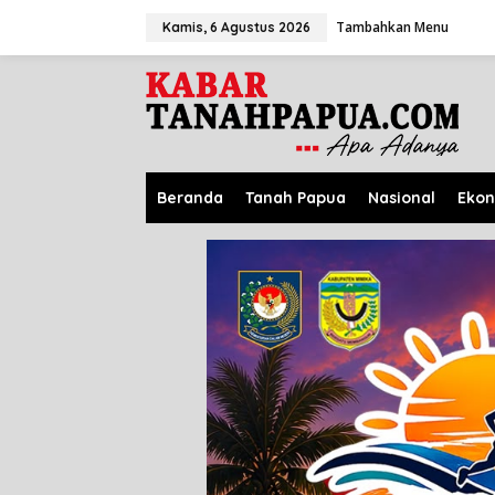
L
Tambahkan Menu
e
Kamis, 6 Agustus 2026
w
a
t
i
k
e
k
o
Beranda
Tanah Papua
Nasional
Eko
n
t
e
n