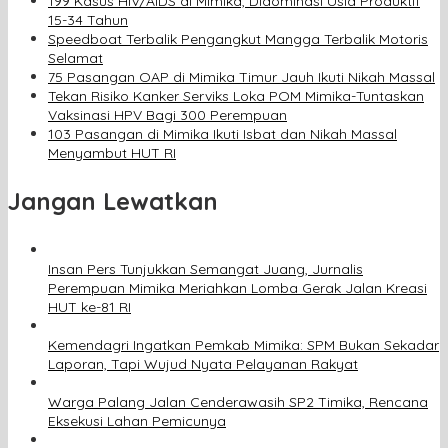
199 Kasus HIV/AIDS di Mimika, Didominasi Usia Produktif
15-34 Tahun
Speedboat Terbalik Pengangkut Mangga Terbalik Motoris
Selamat
75 Pasangan OAP di Mimika Timur Jauh Ikuti Nikah Massal
Tekan Risiko Kanker Serviks Loka POM Mimika-Tuntaskan
Vaksinasi HPV Bagi 300 Perempuan
103 Pasangan di Mimika Ikuti Isbat dan Nikah Massal
Menyambut HUT RI
Jangan Lewatkan
Insan Pers Tunjukkan Semangat Juang, Jurnalis
Perempuan Mimika Meriahkan Lomba Gerak Jalan Kreasi
HUT ke-81 RI
Kemendagri Ingatkan Pemkab Mimika: SPM Bukan Sekadar
Laporan, Tapi Wujud Nyata Pelayanan Rakyat
Warga Palang Jalan Cenderawasih SP2 Timika, Rencana
Eksekusi Lahan Pemicunya