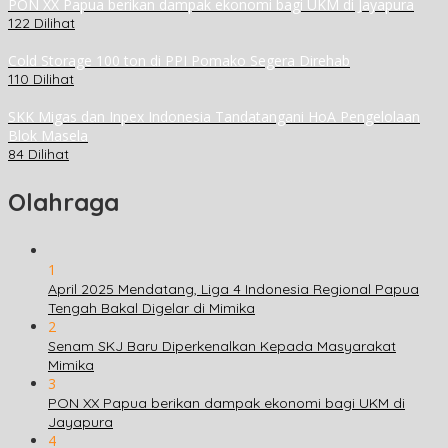
PON XX Papua berikan dampak ekonomi bagi UKM di Jayapura
122 Dilihat
Cold Storage 100 ton di PPI Pomako Segera Direhab
110 Dilihat
SKK Migas dan Inpex Indonesia Tandatangani HoA Pengelolaan
Blok Masela
84 Dilihat
Olahraga
1
April 2025 Mendatang, Liga 4 Indonesia Regional Papua
Tengah Bakal Digelar di Mimika
2
Senam SKJ Baru Diperkenalkan Kepada Masyarakat
Mimika
3
PON XX Papua berikan dampak ekonomi bagi UKM di
Jayapura
4