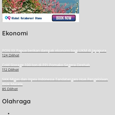
Ekonomi
PON XX Papua berikan dampak ekonomi bagi UKM di Jayapura
124 Dilihat
Cold Storage 100 ton di PPI Pomako Segera Direhab
112 Dilihat
SKK Migas dan Inpex Indonesia Tandatangani HoA Pengelolaan
Blok Masela
85 Dilihat
Olahraga