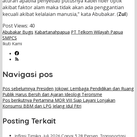
aturan apabila penyebab putusnya kabel fiber optik
akibat faktor alam maka tidak akan ada penggantian
kecuali akibat kelalaian manusia,“ kata Abubakar. (
Zul
)
Post Views:
40
Abubakar Bugis
Kabartanahpapua
PT Telkom Wilayah Papua
SMPCS
Ikuti Kami
Navigasi pos
Pos sebelumnya
Presiden Jokowi: Lembaga Pendidikan dan Ruang
Publik Harus Bersih dari Ajaran Ideologi Terorisme
Pos berikutnya
Pertamina MOR VIII Siap Layani Lonjakan
Konsumsi BBM dan LPG Jelang Idul Fitri
Posting Terkait
Inflasi Timika Juli 2026 Capai 3,28 Persen, Transportasi