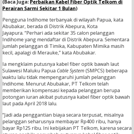
(Baca Juga:
Perbaikan Kabel Fiber Optik Telkom di
Perairan Sarmi Sekitar 1 Bulan
)
Pengguna Indihome terbanyak di wilayah Papua, kata
Abubakar, berada di Distrik Abepura, Kota
Jayapura. “Perhari ada sekitar 35 calon pelanggan
Indihome yang mendaftar di Distrik Abepura. Sementara
jumlah pelanggan di Timika, Kabupaten Mimika masih
kecil, apalagi di Merauke,” kata Abubakar.
Ia mengklaim putusnya kabel fiber optik bawah laut
Sulawesi Maluku Papua
Cable System
(SMPCS) beberapa
waktu lalu tidak mempengaruhi jumlah pelanggan
Indihome. Menurut Abubakar, PT Telkom telah
memberikan kompensasi kepada pelanggan berupa
potongan iuran akibat putusnya kabel fiber optik bawah
laut pada April 2018 lalu.
“Jadi ada penggantian biaya secara terpusat, misalnya
pelanggan seharusnya membayar Rp400 ribu, hanya
bayar Rp125 ribu. Ini kebijakan PT Telkom, karena secara