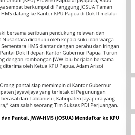
an Umum (KPU) Provinsi Papua di Jayapura, Rabu
anya sempat berkumpul di Panggung JOSUA Taman
HMS datang ke Kantor KPU Papua di Dok II melalui
aki bersama seribuan pendukung relawan dan
 Nusantara didahului oleh kepala suku dan warga
 Sementara HMS diantar dengan perahu dan iringan
 Pantai Dok II depan Kantor Gubernur Papua. Turun
ung dengan rombongan JWW lalu berjalan bersama
diterima oleh Ketua KPU Papua, Adam Arisoi
 Orang pantai siap memimpin di Kantor Gubernur
paten Jayawijaya yang terletak di Pegunungan
erasal dari Tablanusu, Kabupaten Jayapura yang
pura,” kata salah seorang Tim Sukses PDI Perjuangan.
dan Pantai, JWW-HMS (JOSUA) Mendaftar ke KPU