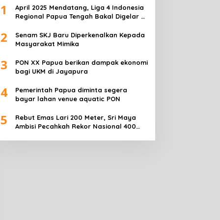
1
April 2025 Mendatang, Liga 4 Indonesia
Regional Papua Tengah Bakal Digelar di
Mimika
2
Senam SKJ Baru Diperkenalkan Kepada
Masyarakat Mimika
3
PON XX Papua berikan dampak ekonomi
bagi UKM di Jayapura
4
Pemerintah Papua diminta segera
bayar lahan venue aquatic PON
5
Rebut Emas Lari 200 Meter, Sri Maya
Ambisi Pecahkah Rekor Nasional 400
Meter