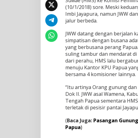
Suwae (HMS) ke Komisi Pemilih
r
(10/1/2018) sore. Meski kedu
d
a
Imbi Jayapura, namun JWW dan 
s
jalur berbeda.
D
a
JWW datang dengan berjalan k
f
simpatisan dengan busana adat
t
a
yang berbusana perang Papua.
r
suling tambur dan mendarat di
k
dari perahu, HMS lalu bergab
a
menuju Kantor KPU Papua yang 
n
bersama 4 komisioner lainnya.
P
a
s
“Itu artinya Orang gunung dan
a
Dok II. JWW asal Wamena, Kabu
n
Tengah Papua sementara HMS b
g
terletak di pesisir pantai Jaya
a
n
J
(
Baca Juga:
Pasangan Gunung 
W
Papua
)
W
-