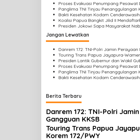
Proses Evakuasi Penumpang Pesawat 
i
Panglima TNI Tinjau Penanggulangan
Bakti Kesehatan Kodam Cenderawasih
p
Koalisi Papua Bangkit Jilid II Mendaf
o
Presiden Jokowi Sapa Masyarakat Nab
s
Jangan Lewatkan
Danrem 172: TNI-Polri Jamin Perayaa
Touring Trans Papua Jayapura-Wame
Presiden Lantik Gubernur dan Wakil G
Proses Evakuasi Penumpang Pesawat 
Panglima TNI Tinjau Penanggulangan
Bakti Kesehatan Kodam Cenderawasih
Berita Terbaru
Danrem 172: TNI-Polri Jami
Gangguan KKSB
Touring Trans Papua Jaya
Korem 172/PWY