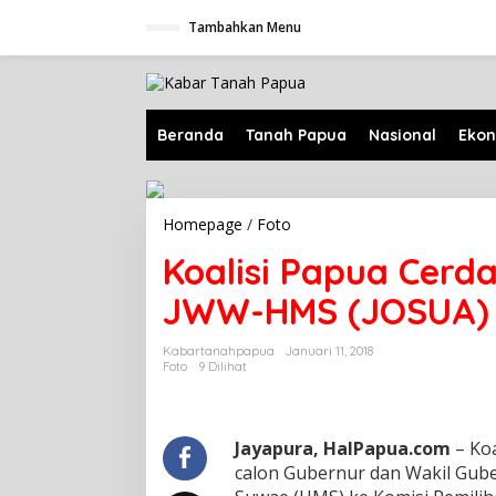
L
Tambahkan Menu
e
w
a
t
i
k
Beranda
Tanah Papua
Nasional
Eko
e
k
o
n
Homepage
/
Foto
K
t
o
e
Koalisi Papua Cerd
a
n
l
JWW-HMS (JOSUA) 
i
s
i
Kabartanahpapua
Januari 11, 2018
P
Foto
9 Dilihat
a
p
u
a
Jayapura
, Ha
I
Papua.com
– Koa
C
calon Gubernur dan Wakil Gub
e