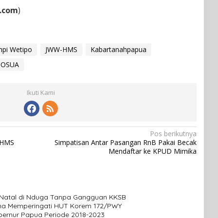
.com
)
pi Wetipo
JWW-HMS
Kabartanahpapua
JOSUA
Ikuti Kami
Pos berikutnya
-HMS
Simpatisan Antar Pasangan RnB Pakai Becak
Mendaftar ke KPUD Mimika
n Natal di Nduga Tanpa Gangguan KKSB
na Memperingati HUT Korem 172/PWY
ubernur Papua Periode 2018-2023