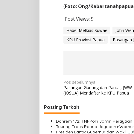
(
Foto:
Ong/Kabartanahpapua
Post Views:
9
Habel Melkias Suwae
John Wem
KPU Provinsi Papua
Pasangan 
N
Pos sebelumnya
Pasangan Gunung dan Pantai, JWW
a
(JOSUA) Mendaftar ke KPU Papua
v
i
Posting Terkait
g
Danrem 172: TNI-Polri Jamin Perayaa
a
Touring Trans Papua Jayapura-Wame
s
Presiden Lantik Gubernur dan Wakil G