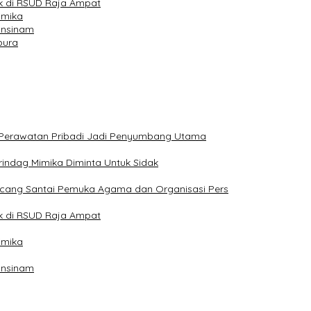
k di RSUD Raja Ampat
imika
ansinam
pura
dan Perawatan Pribadi Jadi Penyumbang Utama
indag Mimika Diminta Untuk Sidak
ncang Santai Pemuka Agama dan Organisasi Pers
k di RSUD Raja Ampat
imika
ansinam