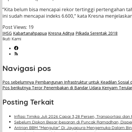
“Kita belum bisa mencapai rekor tertinggi pertengahan tah
ini sudah mencapai indeks 6.600,“ kata Kresna menjelaskan.
Post Views:
19
IHSG
Kabartanahpapua
Kresna Aditya
Pilkada Serentak 2018
Ikuti Kami
Navigasi pos
Pos sebelumnya
Pembangunan Infrastruktur untuk Keadilan Sosia
Pos berikutnya
Teror Penembakan di Bandar Udara Kenyam Terulang,
Posting Terkait
Inflasi Timika Juli 2026 Capai 3,28 Persen, Transportasi 
Sebelum Diskon Besar-besaran di Puncak Ramadhan, Disper
Antrian BBM “Mengular” Di Jayapura Mengemuka Dalam Bi