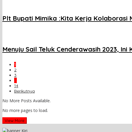
Plt Bupati Mimika :Kita Kerja Kolaboras
Menuju Sail Teluk Cenderawasih 2023, In
1
2
3
…
14
Berikutnya
No More Posts Available.
No more pages to load.
View More