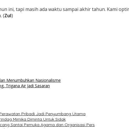
un ini, tapi masih ada waktu sampai akhir tahun. Kami opti
 (
Zul
)
l dan Menumbuhkan Nasionalisme
 Trigana Air Jadi Sasaran
dan Perawatan Pribadi Jadi Penyumbang Utama
indag Mimika Diminta Untuk Sidak
ncang Santai Pemuka Agama dan Organisasi Pers