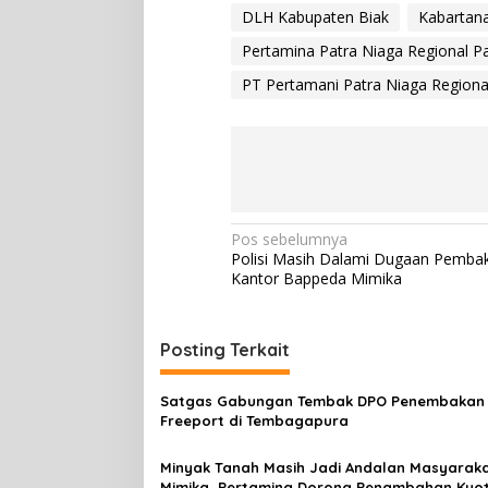
DLH Kabupaten Biak
Kabartan
Pertamina Patra Niaga Regional Pa
PT Pertamani Patra Niaga Region
N
Pos sebelumnya
Polisi Masih Dalami Dugaan Pemba
a
Kantor Bappeda Mimika
v
i
Posting Terkait
g
a
Satgas Gabungan Tembak DPO Penembakan
s
Freeport di Tembagapura
i
Minyak Tanah Masih Jadi Andalan Masyarak
Mimika, Pertamina Dorong Penambahan Kuo