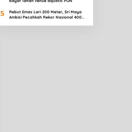
bayar lahan venue aquatic PON
5
Rebut Emas Lari 200 Meter, Sri Maya
Ambisi Pecahkah Rekor Nasional 400
Meter