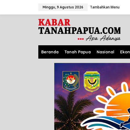
L
Tambahkan Menu
e
Minggu, 9 Agustus 2026
w
a
t
i
k
e
k
o
Beranda
Tanah Papua
Nasional
Eko
n
t
e
n