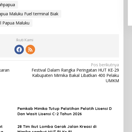
ahpapua
pua Maluku Fuel terminal Biak
al Papua Maluku
Ikuti Kami
Pos berikutnya
karan
Festival Dalam Rangka Peringatan HUT KE-29
Kabupaten Mimika Bakal Libatkan 400 Pelaku
UMKM
Pemkab Mimika Tutup Pelatihan Pelatih Lisensi D
Dan Wasit Lisensi C-2 Tahun 2026
at
28 Tim Ikut Lomba Gerak Jalan Kreasi di
ta
Mimika,sambut HUT RI Ke 81