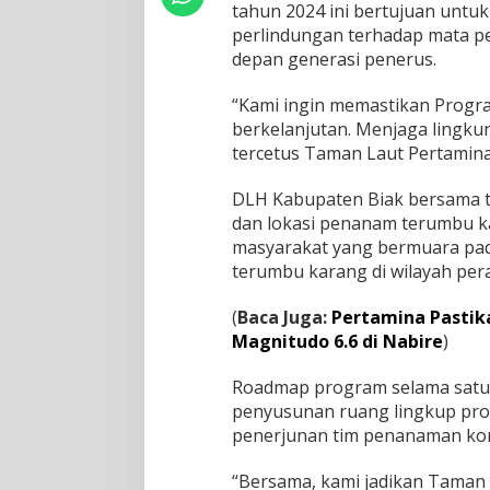
tahun 2024 ini bertujuan untu
o
s
perlindungan terhadap mata pe
i
depan generasi penerus.
s
t
“Kami ingin memastikan Progr
e
berkelanjutan. Menjaga lingku
m
P
tercetus Taman Laut Pertamina
e
s
DLH Kabupaten Biak bersama ti
i
dan lokasi penanam terumbu kar
s
masyarakat yang bermuara pad
i
r
terumbu karang di wilayah per
L
a
(
Baca Juga:
Pertamina Pastik
u
Magnitudo 6.6 di Nabire
)
t
W
Roadmap program selama satu t
a
u
penyusunan ruang lingkup prog
p
penerjunan tim penanaman kon
n
o
“Bersama, kami jadikan Taman 
r