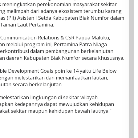
gus meningkatkan perekonomian masyarakat sekitar
yang melimpah dari adanya ekosistem terumbu karang
gas (Plt) Asisten I Setda Kabupaten Biak Numfor dalam
Taman Laut Pertamina.
r Communication Relations & CSR Papua Maluku,
 melalui program ini, Pertamina Patra Niaga
berkontribusi dalam pembangunan berkelanjutan
n daerah Kabupaten Biak Numfor secara khususnya.
able Development Goals poin ke 14 yaitu Life Below
dengan melestarikan dan memanfaatkan lautan,
utan secara berkelanjutan.
lestarikan lingkungan di sekitar wilayah
rapkan kedepannya dapat mewujudkan kehidupan
akat sekitar maupun kehidupan bawah lautnya,”