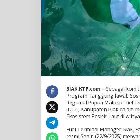
a
B
e
r
s
a
m
a
D
L
H
M
e
l
e
s
BIAK,KTP.com
– Sebagai komi
t
Program Tanggung Jawab Sosia
a
Regional Papua Maluku Fuel t
r
(DLH) Kabupaten Biak dalam m
i
k
Ekosistem Pesisir Laut di wil
a
n
Fuel Terminal Manager Biak, F
E
resmi,Senin (22/9/2025) menyam
k