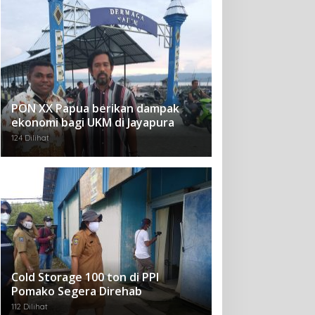
PON XX Papua berikan dampak
ekonomi bagi UKM di Jayapura
124 Dilihat
Cold Storage 100 ton di PPI
Pomako Segera Direhab
112 Dilihat