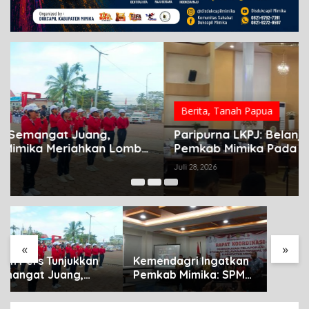
Berita
,
Tanah Papua
Paripurna LKPJ: Belanja Modal di Lingkup
Pemkab Mimika Pada 2025 Masih Tersendat
Juli 28, 2026
Warga Palang Jalan
Cenderawasih SP2
Timika, Rencana
Eksekusi Lahan
Pemicunya
«
»
Kemendagri Ingatkan
Pemkab Mimika: SPM
Bukan Sekadar
Laporan, Tapi Wujud