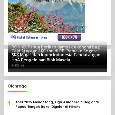
PON XX Papua berikan dampak ekonomi bagi
Cold Storage 100 ton di PPI Pomako Segera
UKM di Jayapura
SKK Migas dan Inpex Indonesia Tandatangani
Ekonomi
Direhab
123 Dilihat
HoA Pengelolaan Blok Masela
110 Dilihat
84 Dilihat
Olahraga
1
April 2025 Mendatang, Liga 4 Indonesia Regional
Papua Tengah Bakal Digelar di Mimika