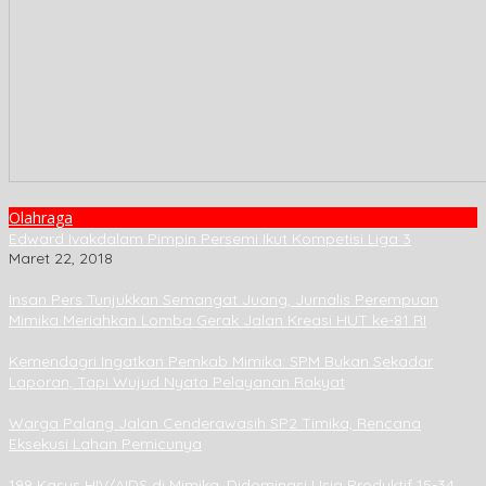
Olahraga
Edward Ivakdalam Pimpin Persemi Ikut Kompetisi Liga 3
Maret 22, 2018
Insan Pers Tunjukkan Semangat Juang, Jurnalis Perempuan
Mimika Meriahkan Lomba Gerak Jalan Kreasi HUT ke-81 RI
Kemendagri Ingatkan Pemkab Mimika: SPM Bukan Sekadar
Laporan, Tapi Wujud Nyata Pelayanan Rakyat
Warga Palang Jalan Cenderawasih SP2 Timika, Rencana
Eksekusi Lahan Pemicunya
199 Kasus HIV/AIDS di Mimika, Didominasi Usia Produktif 15-34