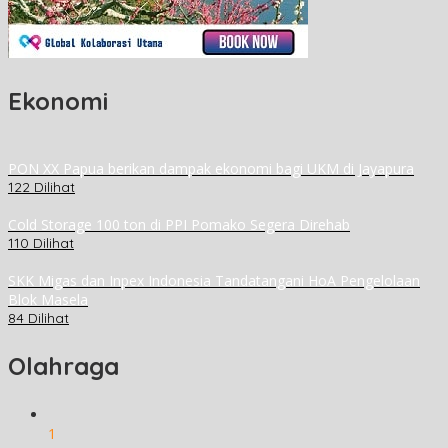
Ekonomi
PON XX Papua berikan dampak ekonomi bagi UKM di Jayapura
122 Dilihat
Cold Storage 100 ton di PPI Pomako Segera Direhab
110 Dilihat
SKK Migas dan Inpex Indonesia Tandatangani HoA Pengelolaan
Blok Masela
84 Dilihat
Olahraga
1