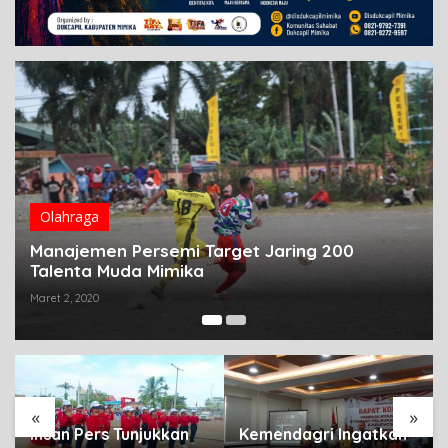
Olahraga
Panitia Buka Pendaftaran Turnamen Sepak
Bola Persemi Cup II
Februari 6, 2020
«
»
Kemendagri Ingatkan
Warga Palang Jalan