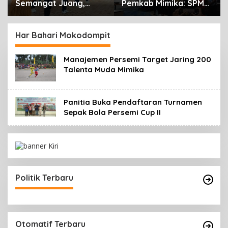
Pemkab Mimika: SPM
Cenderawasih SP2
Bukan Sekadar
Timika, Rencana
Laporan, Tapi Wujud
Eksekusi Lahan
Nyata Pelayanan
Pemicunya
Har Bahari Mokodompit
Rakyat
Manajemen Persemi Target Jaring 200
Talenta Muda Mimika
Panitia Buka Pendaftaran Turnamen
Sepak Bola Persemi Cup II
Politik Terbaru
Otomatif Terbaru