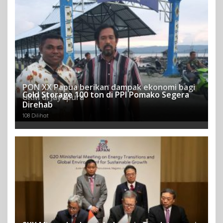
PON XX Papua berikan dampak ekonomi bagi
Cold Storage 100 ton di PPI Pomako Segera
UKM di Jayapura
Direhab
121 Dilihat
108 Dilihat