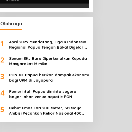
84 Dilihat
Olahraga
1
April 2025 Mendatang, Liga 4 Indonesia
Regional Papua Tengah Bakal Digelar di
Mimika
2
Senam SKJ Baru Diperkenalkan Kepada
Masyarakat Mimika
3
PON XX Papua berikan dampak ekonomi
bagi UKM di Jayapura
4
Pemerintah Papua diminta segera
bayar lahan venue aquatic PON
5
Rebut Emas Lari 200 Meter, Sri Maya
Ambisi Pecahkah Rekor Nasional 400
Meter