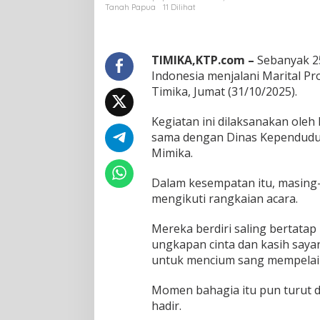
d
Tanah Papua
11 Dilihat
e
n
g
D
TIMIKA,KTP.com –
Sebanyak 25
u
Indonesia menjalani Marital Pr
k
Timika, Jumat (31/10/2025).
c
a
Kegiatan ini dilaksanakan oleh 
p
i
sama dengan Dinas Kependuduka
l
Mimika.
G
e
Dalam kesempatan itu, masing-
l
mengikuti rangkaian acara.
a
r
M
Mereka berdiri saling bertata
a
ungkapan cinta dan kasih saya
r
untuk mencium sang mempelai
i
t
Momen bahagia itu pun turut 
a
l
hadir.
P