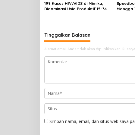
199 Kasus HIV/AIDS di Mimika,
Speedboa
Didominasi Usia Produktif 15-34
Mangga T
Tahun
Selamat
Tinggalkan Balasan
Alamat email Anda tidak akan dipublikasikan.
Ruas ya
Simpan nama, email, dan situs web saya pa