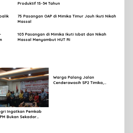
Produktif 15-34 Tahun
alik
75 Pasangan OAP di Mimika Timur Jauh Ikuti Nikah
Massal
-
103 Pasangan di Mimika Ikuti Isbat dan Nikah
n
Massal Menyambut HUT RI
Warga Palang Jalan
Cenderawasih SP2 Timika,
Rencana Eksekusi Lahan
Pemicunya
gri Ingatkan Pemkab
SPM Bukan Sekadar
 Tapi Wujud Nyata
an Rakyat