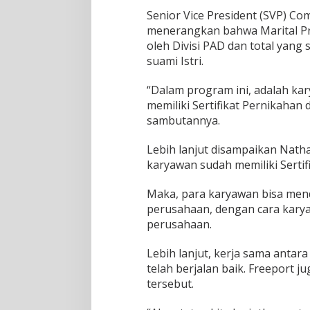
r
Senior Vice President (SVP) 
o
menerangkan bahwa Marital Pr
g
oleh Divisi PAD dan total yang
r
a
suami Istri.
m
,
“Dalam program ini, adalah ka
d
memiliki Sertifikat Pernikahan
i
sambutannya.
i
k
u
Lebih lanjut disampaikan Natha
t
karyawan sudah memiliki Sertif
i
2
Maka, para karyawan bisa mend
5
P
perusahaan, dengan cara kar
a
perusahaan.
s
a
Lebih lanjut, kerja sama antar
n
telah berjalan baik. Freeport
g
a
tersebut.
n
S