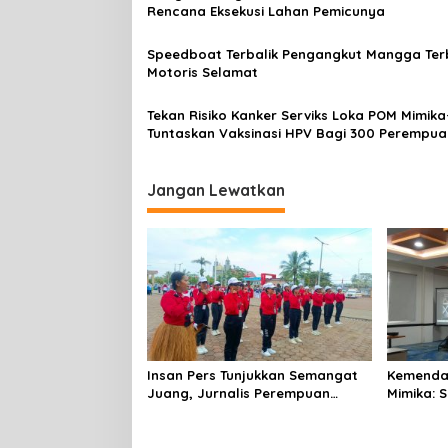
i
Rencana Eksekusi Lahan Pemicunya
p
o
Speedboat Terbalik Pengangkut Mangga Terb
Motoris Selamat
s
Tekan Risiko Kanker Serviks Loka POM Mimika
Tuntaskan Vaksinasi HPV Bagi 300 Perempua
Jangan Lewatkan
Insan Pers Tunjukkan Semangat
Kemenda
Juang, Jurnalis Perempuan
Mimika: 
Mimika Meriahkan Lomba Gerak
Laporan,
Jalan Kreasi HUT ke-81 RI
Pelayan