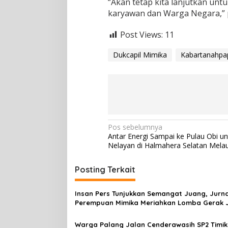
“Akan tetap kita lanjutkan unt
u
karyawan dan Warga Negara,” 
a
m
Post Views:
i
11
I
s
Dukcapil Mimika
Kabartanahpa
t
r
i
N
Pos sebelumnya
Antar Energi Sampai ke Pulau Obi u
a
Nelayan di Halmahera Selatan Mela
v
i
Posting Terkait
g
Insan Pers Tunjukkan Semangat Juang, Jurna
a
Perempuan Mimika Meriahkan Lomba Gerak 
s
Kreasi HUT ke-81 RI
Warga Palang Jalan Cenderawasih SP2 Timik