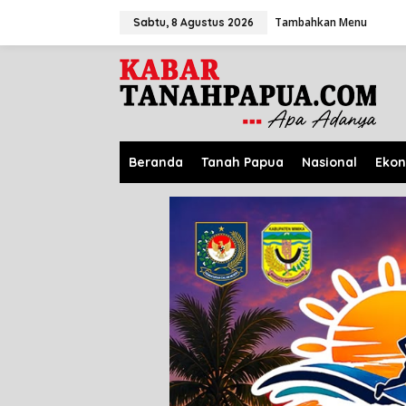
L
Tambahkan Menu
e
Sabtu, 8 Agustus 2026
w
a
t
i
k
e
k
o
Beranda
Tanah Papua
Nasional
Eko
n
t
e
n