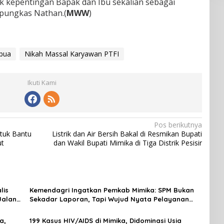
uk kepentingan Bapak dan Ibu sekalian sebagai
pungkas Nathan.(
MWW
)
pua
Nikah Massal Karyawan PTFI
Ikuti Kami
Pos berikutnya
ntuk Bantu
Listrik dan Air Bersih Bakal di Resmikan Bupati
ut
dan Wakil Bupati Mimika di Tiga Distrik Pesisir
lis
Kemendagri Ingatkan Pemkab Mimika: SPM Bukan
Jalan
Sekadar Laporan, Tapi Wujud Nyata Pelayanan
Rakyat
a,
199 Kasus HIV/AIDS di Mimika, Didominasi Usia