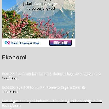
Ekonomi
PON XX Papua berikan dampak ekonomi bagi UKM di Jayapura
122 Dilihat
Cold Storage 100 ton di PPI Pomako Segera Direhab
108 Dilihat
SKK Migas dan Inpex Indonesia Tandatangani HoA Pengelolaan
Blok Masela