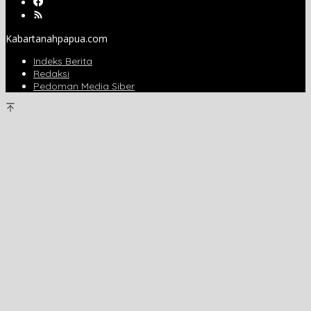
Kabartanahpapua.com
Indeks Berita
Redaksi
Pedoman Media Siber