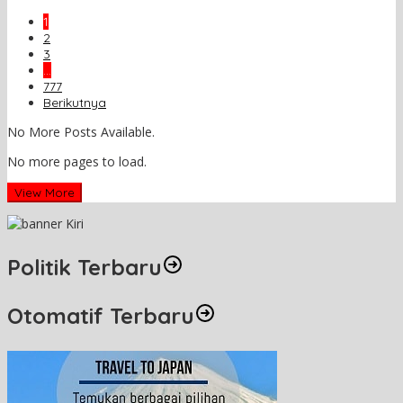
1
2
3
…
777
Berikutnya
No More Posts Available.
No more pages to load.
View More
Politik Terbaru
Otomatif Terbaru