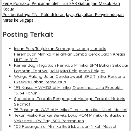
Ferry Pomako, Pencarian oleh Tim SAR Gabungan Masuk Hari
Kedua
Pos berikutnya
TNI–Polri di Intan Jaya, Gagalkan Penyelundupan
Miras ke Sugapa
Posting Terkait
Insan Pers Tunjukkan Semangat Juang, Jurnalis
Perempuan Mimika Meriahkan Lomba Gerak Jalan Kreasi
HUT ke-81 RI
Kemendagri Ingatkan Pemkab Mimika: SPM Bukan Sekadar
Laporan, Tapi Wujud Nyata Pelayanan Rakyat
Warga Palang Jalan Cenderawasih SP2 Timika, Rencana
Eksekusi Lahan Pemicunya
199 Kasus HIV/AIDS di Mimika, Didominasi Usia Produktif
15-34 Tahun
Speedboat Terbalik Pengangkut Mangga Terbalik Motoris
Selamat
75 Pasangan OAP di Mimika Timur Jauh Ikuti Nikah Massal
Tekan Risiko Kanker Serviks Loka POM Mimika-Tuntaskan
Vaksinasi HPV Bagi 300 Perempuan
103 Pasangan di Mimika Ikuti Isbat dan Nikah Massal