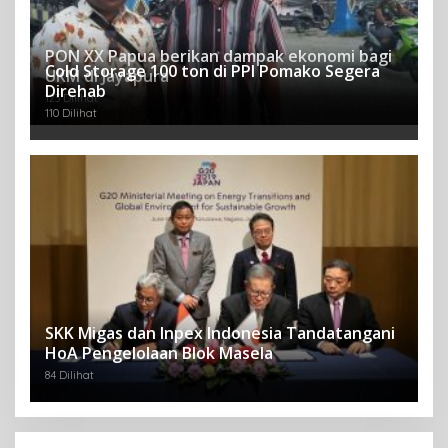
PON XX Papua berikan dampak ekonomi bagi
Cold Storage 100 ton di PPI Pomako Segera
UKM di Jayapura
Direhab
123 Dilihat
110 Dilihat
SKK Migas dan Inpex Indonesia Tandatangani
HoA Pengelolaan Blok Masela
84 Dilihat