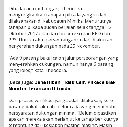
a
Dihadapan rombongan, Theodora
n
mengungkapkan tahapan pilkada yang sudah
a
a
dilaksanakan di Kabupaten Mimika. Menurutnya,
n
tahapan pilkada sudah berjalan sejak tanggal 12
P
Oktober 2017 ditandai dari perekrutan PPD dan
i
PPS. Untuk calon perseorangan sudah dilakukan
l
penyerahan dukungan pada 25 November.
k
a
d
“Ada 9 pasang bakal calon jalur perseorangan yang
a
menyerahkan dukungan, namun hanya 6 pasang
d
yang lolos,” kata Theodora.
i
K
a
(
Baca Juga:
Dana Hibah Tidak Cair, Pilkada Biak
b
Numfor Terancam Ditunda
)
u
p
Dari proses verifikasi yang sudah dilakukan, ke-6
a
pasang bakal calon itu belum ada yang memenuhi
t
e
persyaratan dukungan minimal. “Belum dipastikan
n
apakah mereka akan berlanjut ke tahap berikutnya
M
tergantung dari kesiapan masing-masing. Masih