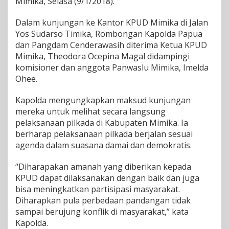
Mimika, Selasa (9/1/2018).
m
C
Dalam kunjungan ke Kantor KPUD Mimika di Jalan
e
Yos Sudarso Timika, Rombongan Kapolda Papua
n
dan Pangdam Cenderawasih diterima Ketua KPUD
d
e
Mimika, Theodora Ocepina Magal didampingi
r
komisioner dan anggota Panwaslu Mimika, Imelda
a
Ohee.
w
a
Kapolda mengungkapkan maksud kunjungan
s
i
mereka untuk melihat secara langsung
h
pelaksanaan pilkada di Kabupaten Mimika. Ia
T
berharap pelaksanaan pilkada berjalan sesuai
i
agenda dalam suasana damai dan demokratis.
n
j
a
“Diharapakan amanah yang diberikan kepada
u
KPUD dapat dilaksanakan dengan baik dan juga
P
bisa meningkatkan partisipasi masyarakat.
e
Diharapkan pula perbedaan pandangan tidak
l
a
sampai berujung konflik di masyarakat,” kata
k
Kapolda.
s