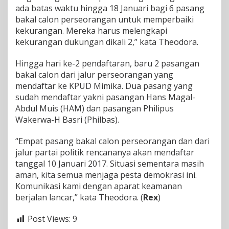
i
ada batas waktu hingga 18 Januari bagi 6 pasang
m
bakal calon perseorangan untuk memperbaiki
i
k
kekurangan. Mereka harus melengkapi
a
kekurangan dukungan dikali 2,” kata Theodora.
Hingga hari ke-2 pendaftaran, baru 2 pasangan
bakal calon dari jalur perseorangan yang
mendaftar ke KPUD Mimika. Dua pasang yang
sudah mendaftar yakni pasangan Hans Magal-
Abdul Muis (HAM) dan pasangan Philipus
Wakerwa-H Basri (Philbas).
“Empat pasang bakal calon perseorangan dan dari
jalur partai politik rencananya akan mendaftar
tanggal 10 Januari 2017. Situasi sementara masih
aman, kita semua menjaga pesta demokrasi ini.
Komunikasi kami dengan aparat keamanan
berjalan lancar,” kata Theodora. (
Rex
)
Post Views:
9