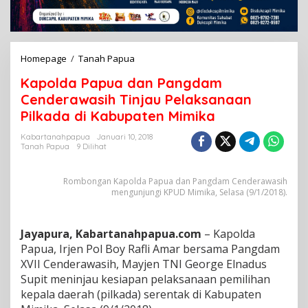
Homepage
/
Tanah Papua
K
a
Kapolda Papua dan Pangdam
p
o
Cenderawasih Tinjau Pelaksanaan
l
Pilkada di Kabupaten Mimika
d
a
Kabartanahpapua
Januari 10, 2018
P
Tanah Papua
9 Dilihat
a
p
Rombongan Kapolda Papua dan Pangdam Cenderawasih
u
mengunjungi KPUD Mimika, Selasa (9/1/2018).
a
d
a
n
Jayapura
, Kabartanahpapua.com
– Kapolda
P
Papua, Irjen Pol Boy Rafli Amar bersama Pangdam
a
XVII Cenderawasih, Mayjen TNI George Elnadus
n
Supit meninjau kesiapan pelaksanaan pemilihan
g
kepala daerah (pilkada) serentak di Kabupaten
d
a