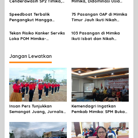
p
Cenderawasih SP2 Timika,
Mimika, Didominasi Usia
Rencana Eksekusi Lahan
Produktif 15-34 Tahun
o
Pemicunya
Speedboat Terbalik
75 Pasangan OAP di Mimika
s
Pengangkut Mangga
Timur Jauh Ikuti Nikah
Terbalik Motoris Selamat
Massal
Tekan Risiko Kanker Serviks
103 Pasangan di Mimika
Loka POM Mimika-
Ikuti Isbat dan Nikah
Tuntaskan Vaksinasi HPV
Massal Menyambut HUT RI
Bagi 300 Perempuan
Jangan Lewatkan
Insan Pers Tunjukkan
Kemendagri Ingatkan
Semangat Juang, Jurnalis
Pemkab Mimika: SPM Bukan
Perempuan Mimika
Sekadar Laporan, Tapi
Meriahkan Lomba Gerak
Wujud Nyata Pelayanan
Jalan Kreasi HUT ke-81 RI
Rakyat