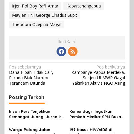
Irjen Pol Boy Rafli Amar
Kabartanahpapua
Mayjen TNI George Elnadus Supit
Theodora Ocepina Magal
Ikuti Kami
N
Pos sebelumnya
Pos berikutnya
Dana Hibah Tidak Cair,
Kampanye Papua Merdeka,
a
Pilkada Biak Numfor
Sekjen ULMWP Gagal
v
Terancam Ditunda
Yakinkan Aktivis NGO Asing
i
Posting Terkait
g
a
Insan Pers Tunjukkan
Kemendagri Ingatkan
s
Semangat Juang, Jurnalis
Pemkab Mimika: SPM Bukan
Perempuan Mimika
Sekadar Laporan, Tapi
i
Meriahkan Lomba Gerak
Wujud Nyata Pelayanan
Warga Palang Jalan
199 Kasus HIV/AIDS di
Jalan Kreasi HUT ke-81 RI
Rakyat