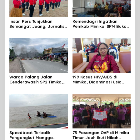
Insan Pers Tunjukkan
Kemendagri Ingatkan
Semangat Juang, Jurnalis
Pemkab Mimika: SPM Bukan
Perempuan Mimika
Sekadar Laporan, Tapi
Meriahkan Lomba Gerak
Wujud Nyata Pelayanan
Jalan Kreasi HUT ke-81 RI
Rakyat
Warga Palang Jalan
199 Kasus HIV/AIDS di
Cenderawasih SP2 Timika,
Mimika, Didominasi Usia
Rencana Eksekusi Lahan
Produktif 15-34 Tahun
Pemicunya
Speedboat Terbalik
75 Pasangan OAP di Mimika
Pengangkut Mangga
Timur Jauh Ikuti Nikah