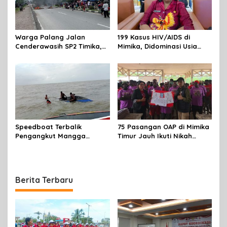
Warga Palang Jalan
199 Kasus HIV/AIDS di
Cenderawasih SP2 Timika,
Mimika, Didominasi Usia
Rencana Eksekusi Lahan
Produktif 15-34 Tahun
Pemicunya
Speedboat Terbalik
75 Pasangan OAP di Mimika
Pengangkut Mangga
Timur Jauh Ikuti Nikah
Terbalik Motoris Selamat
Massal
Berita Terbaru